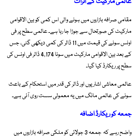
عالمی مارکیٹ کے اثرات
مقامی صرافہ بازاروں میں ہونے والی اس کمی کو بین الاقوامی
مارکیٹ کی صورتحال سے جوڑا جا رہا ہے۔ عالمی سطح پر فی
اونس سونے کی قیمت میں 11 ڈالر کی کمی دیکھی گئی، جس
کے بعد بین الاقوامی مارکیٹ میں سونا 4,174 ڈالر فی اونس کی
سطح پر ریکارڈ کیا گیا۔
عالمی معاشی اشاریوں اور ڈالر کی قدر میں استحکام کے باعث
سونے کی عالمی مانگ میں یہ معمولی سست روی آئی ہے۔
جمعہ کو ریکارڈ اضافہ
واضح رہے کہ جمعہ 3 جولائی کو ملکی صرافہ بازاروں میں