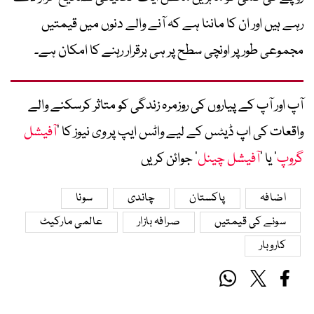
رہے ہیں اور ان کا ماننا ہے کہ آنے والے دنوں میں قیمتیں
مجموعی طور پر اونچی سطح پر ہی برقرار رہنے کا امکان ہے۔
آپ اور آپ کے پیاروں کی روزمرہ زندگی کو متاثر کرسکنے والے
واقعات کی اپ ڈیٹس کے لیے واٹس ایپ پر وی نیوز کا ’
آفیشل
گروپ
‘ یا ’
آفیشل چینل
‘ جوائن کریں
اضافہ
پاکستان
چاندی
سونا
سونے کی قیمتیں
صرافہ بازار
عالمی مارکیٹ
کاروبار