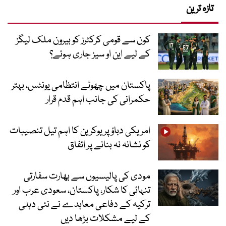
تازہ ترین
کون سے قومی کرکٹرز کو بیرون ملک لیگز
کے لیے این او سیز جاری ہوئے؟
پاکستان میں چھوٹے انتظامی یونٹس، بہتر
حکمرانی کی جانب اہم قدم قرار
امریکی دباؤ پر یوکرین کا اہم تیل تنصیبات
کو نشانہ نہ بنانے پر اتفاق
مودی کی پالیسیوں سے بھارت سفارتی
تنہائی کا شکار، پاکستان، سعودی عرب اور
ترکیہ کے دفاعی معاہدے نے نئی دہلی
کے لیے مشکلات بڑھا دیں