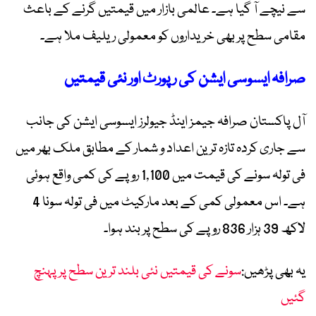
سے نیچے آ گیا ہے۔ عالمی بازار میں قیمتیں گرنے کے باعث
مقامی سطح پر بھی خریداروں کو معمولی ریلیف ملا ہے۔
صرافہ ایسوسی ایشن کی رپورٹ اور نئی قیمتیں
آل پاکستان صرافہ جیمز اینڈ جیولرز ایسوسی ایشن کی جانب
سے جاری کردہ تازہ ترین اعداد و شمار کے مطابق ملک بھر میں
فی تولہ سونے کی قیمت میں 1,100 روپے کی کمی واقع ہوئی
ہے۔ اس معمولی کمی کے بعد مارکیٹ میں فی تولہ سونا 4
لاکھ 39 ہزار 836 روپے کی سطح پر بند ہوا۔
یہ بھی پڑھیں:
سونے کی قیمتیں نئی بلند ترین سطح پر پہنچ
گئیں