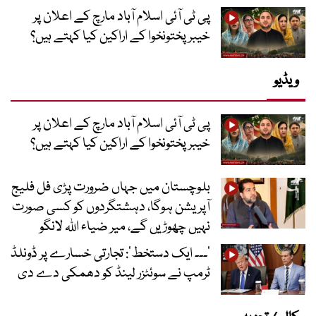
پی ٹی آئی اسلام آباد مارچ کے اعلان پر
خیبر پختونخوا کے اراکین کیا کہتے ہیں؟
ویڈیو
پی ٹی آئی اسلام آباد مارچ کے اعلان پر
خیبر پختونخوا کے اراکین کیا کہتے ہیں؟
بلوچستان میں جہاں ضرورت پڑی فل فلیج
آپریشن ہوگا، دہشتگردوں کو کسی صورت
نہیں چھوڑیں گے، میر ضیاء اللہ لانگو
’۔۔۔ ایک دستخط‘: تجارتی خسارے پر ڈونلڈ
ٹرمپ نے سوئٹزر لینڈ کو دھمکی دے دی