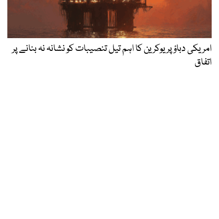
امریکی دباؤ پر یوکرین کا اہم تیل تنصیبات کو نشانہ نہ بنانے پر
اتفاق