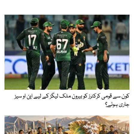
کون سے قومی کرکٹرز کو بیرون ملک لیگز کے لیے این او سیز
جاری ہوئے؟