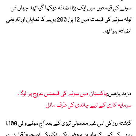
سونے کی قیمتوں میں ایک بڑا اضافہ دیکھا گیا تھا، جہاں فی
تولہ سونے کی قیمت میں 12 ہزار 200 روپے کا نمایاں اور تاریخی
اضافہ ہوا تھا۔
مزید پڑھیں:
پاکستان میں سونے کی قیمتیں عروج پر، لوگ
سرمایہ کاری کے لیے چاندی کی طرف مائل
گزشتہ روز کی اس غیر معمولی تیزی کے بعد آج ہونے والی 1,100
روپے کی کمی کو ماہرین محض ایک ’تکنیکی تصحیح‘ قرار دے