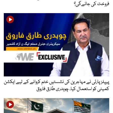
فروخت کی جائےگی؟
پیپلز پارٹی نے مہاجرین کی نشستیں ختم کروانے کے لیے ایکشن
کمیٹی کو استعمال کیا، چوہدری طارق فاروق