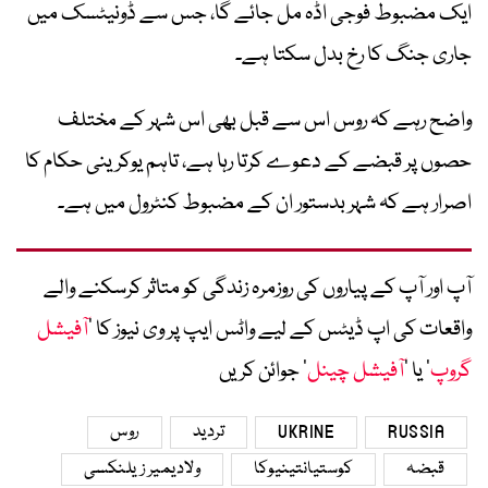
ایک مضبوط فوجی اڈہ مل جائے گا، جس سے ڈونیٹسک میں
جاری جنگ کا رخ بدل سکتا ہے۔
واضح رہے کہ روس اس سے قبل بھی اس شہر کے مختلف
حصوں پر قبضے کے دعوے کرتا رہا ہے، تاہم یوکرینی حکام کا
اصرار ہے کہ شہر بدستور ان کے مضبوط کنٹرول میں ہے۔
آپ اور آپ کے پیاروں کی روزمرہ زندگی کو متاثر کرسکنے والے
واقعات کی اپ ڈیٹس کے لیے واٹس ایپ پر وی نیوز کا ’
آفیشل
گروپ
‘ یا ’
آفیشل چینل
‘ جوائن کریں
RUSSIA
UKRINE
تردید
روس
قبضہ
کوستیانتینیوکا
ولادیمیر زیلنکسی