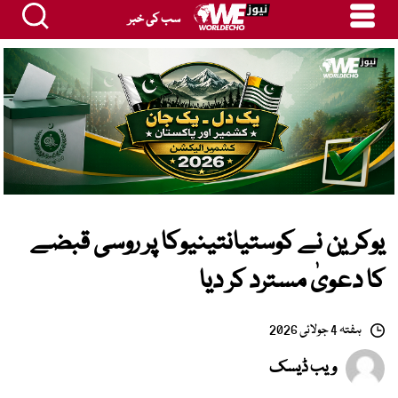
سب کی خبر
یوکرین نے کوستیانتینیوکا پر روسی قبضے
کا دعویٰ مسترد کر دیا
ہفتہ 4 جولائی 2026
ویب ڈیسک