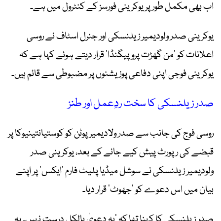
اب بھی مکمل طور پر یوکرینی فورسز کے کنٹرول میں ہے۔
یوکرینی صدر ولودیمیر زیلنسکی اور جنرل اسٹاف نے روسی
اعلانات کو ’من گھڑت پروپیگنڈا‘ قرار دیتے ہوئے کہا ہے کہ
یوکرینی فوجی اپنی دفاعی پوزیشنوں پر مضبوطی سے قائم ہیں۔
صدر زیلنسکی کا سخت ردِعمل اور طنز
روسی فوج کی جانب سے صدر ولادیمیر پوٹن کو کوستیانتینیوکا پر
قبضے کی رپورٹ پیش کیے جانے کے بعد، یوکرینی صدر
ولودیمیر زیلنسکی نے سوشل میڈیا پلیٹ فارم ’ایکس‘ پر اپنے
بیان میں اس دعوے کو ’جھوٹ‘ قرار دیا۔
صدر زیلنسکی کا کہنا تھا کہ ’یہ دعویٰ بالکل درست نہیں۔ یہ