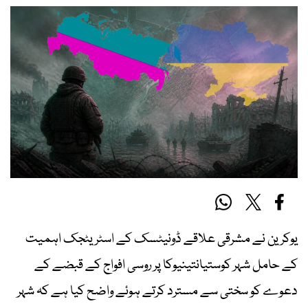
یوکرین نے مشرقی علاقے ڈونیٹسک کے اسٹریٹجک اہمیت
کے حامل شہر کوستیانتینیوکا پر روسی افواج کے قبضے کے
دعوے کو سختی سے مسترد کرتے ہوئے واضح کیا ہے کہ شہر