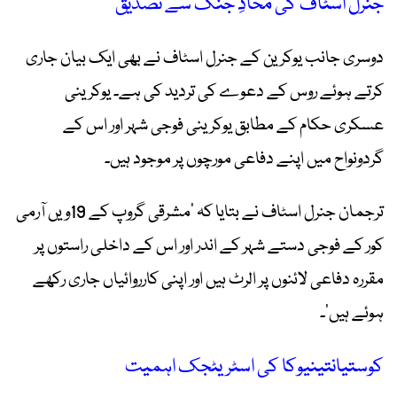
جنرل اسٹاف کی محاذِ جنگ سے تصدیق
دوسری جانب یوکرین کے جنرل اسٹاف نے بھی ایک بیان جاری
کرتے ہوئے روس کے دعوے کی تردید کی ہے۔ یوکرینی
عسکری حکام کے مطابق یوکرینی فوجی شہر اور اس کے
گردونواح میں اپنے دفاعی مورچوں پر موجود ہیں۔
ترجمان جنرل اسٹاف نے بتایا کہ ’مشرقی گروپ کے 19ویں آرمی
کور کے فوجی دستے شہر کے اندر اور اس کے داخلی راستوں پر
مقررہ دفاعی لائنوں پر الرٹ ہیں اور اپنی کارروائیاں جاری رکھے
ہوئے ہیں‘۔
کوستیانتینیوکا کی اسٹریٹجک اہمیت