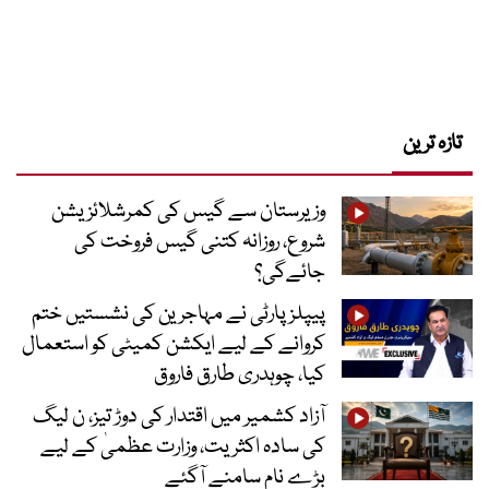
تازہ ترین
وزیرستان سے گیس کی کمرشلائزیشن
شروع، روزانہ کتنی گیس فروخت کی
جائےگی؟
پیپلز پارٹی نے مہاجرین کی نشستیں ختم
کروانے کے لیے ایکشن کمیٹی کو استعمال
کیا، چوہدری طارق فاروق
آزاد کشمیر میں اقتدار کی دوڑ تیز، ن لیگ
کی سادہ اکثریت، وزارت عظمیٰ کے لیے
بڑے نام سامنے آگئے