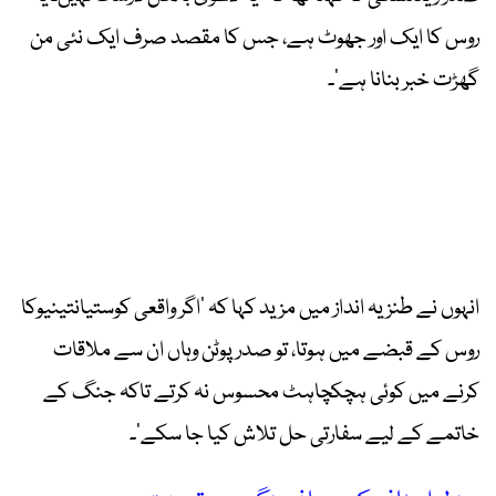
روس کا ایک اور جھوٹ ہے، جس کا مقصد صرف ایک نئی من
گھڑت خبر بنانا ہے‘۔
انہوں نے طنزیہ انداز میں مزید کہا کہ ’اگر واقعی کوستیانتینیوکا
روس کے قبضے میں ہوتا، تو صدر پوٹن وہاں ان سے ملاقات
کرنے میں کوئی ہچکچاہٹ محسوس نہ کرتے تاکہ جنگ کے
خاتمے کے لیے سفارتی حل تلاش کیا جا سکے‘۔