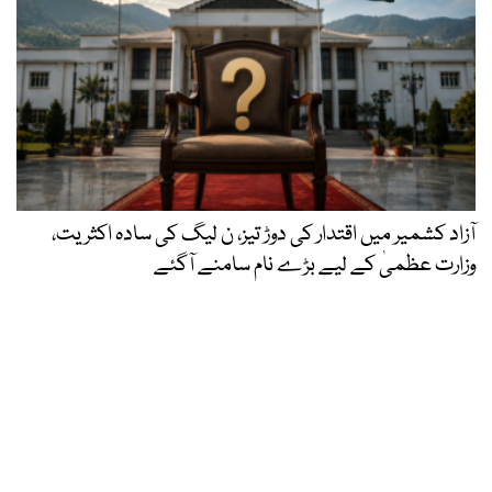
آزاد کشمیر میں اقتدار کی دوڑ تیز، ن لیگ کی سادہ اکثریت،
وزارت عظمیٰ کے لیے بڑے نام سامنے آگئے