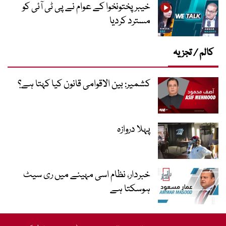
خیبرپختونخوا کے عوام نے پی ٹی آئی کو
مسترد کردیا
کالم / تجزیہ
کشمیر: بین الاقوامی قانون کیا کہتا ہے؟
پہلا دروازہ
خبردار، نظام اسی مہینے میں ری سیٹ
ہوسکتا ہے