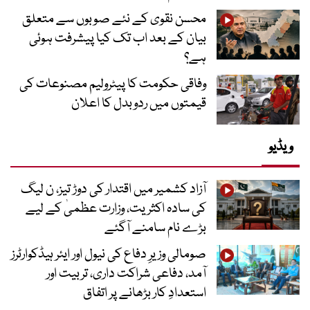
محسن نقوی کے نئے صوبوں سے متعلق
بیان کے بعد اب تک کیا پیشرفت ہوئی
ہے؟
وفاقی حکومت کا پیٹرولیم مصنوعات کی
قیمتوں میں ردوبدل کا اعلان
ویڈیو
آزاد کشمیر میں اقتدار کی دوڑ تیز، ن لیگ
کی سادہ اکثریت، وزارت عظمیٰ کے لیے
بڑے نام سامنے آگئے
صومالی وزیرِ دفاع کی نیول اور ایئر ہیڈکوارٹرز
آمد، دفاعی شراکت داری، تربیت اور
استعدادِ کار بڑھانے پر اتفاق