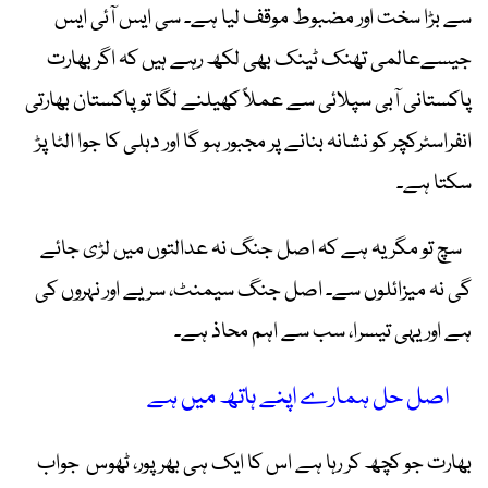
سے بڑا سخت اور مضبوط موقف لیا ہے۔ سی ایس آئی ایس
جیسےعالمی تھنک ٹینک بھی لکھ رہے ہیں کہ اگر بھارت
پاکستانی آبی سپلائی سے عملاً کھیلنے لگا تو پاکستان بھارتی
انفراسٹرکچر کو نشانہ بنانے پر مجبور ہو گا اور دہلی کا جوا الٹا پڑ
سکتا ہے۔
سچ تو مگر یہ ہے کہ اصل جنگ نہ عدالتوں میں لڑی جائے
گی نہ میزائلوں سے۔ اصل جنگ سیمنٹ، سریے اور نہروں کی
ہے اور یہی تیسرا، سب سے اہم محاذ ہے۔
اصل حل ہمارے اپنے ہاتھ میں ہے
بھارت جو کچھ کر رہا ہے اس کا ایک ہی بھرپور، ٹھوس جواب