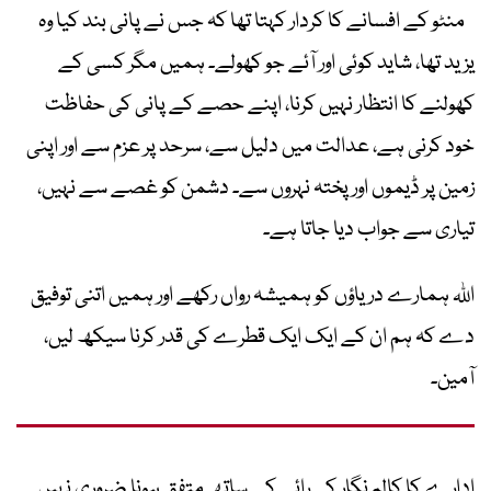
منٹو کے افسانے کا کردار کہتا تھا کہ جس نے پانی بند کیا وہ
یزید تھا، شاید کوئی اور آئے جو کھولے۔ ہمیں مگر کسی کے
کھولنے کا انتظار نہیں کرنا، اپنے حصے کے پانی کی حفاظت
خود کرنی ہے، عدالت میں دلیل سے، سرحد پر عزم سے اور اپنی
زمین پر ڈیموں اور پختہ نہروں سے۔ دشمن کو غصے سے نہیں،
تیاری سے جواب دیا جاتا ہے۔
اللہ ہمارے دریاؤں کو ہمیشہ رواں رکھے اور ہمیں اتنی توفیق
دے کہ ہم ان کے ایک ایک قطرے کی قدر کرنا سیکھ لیں،
آمین۔
ادارے کا کالم نگار کی رائے کے ساتھ متفق ہونا ضروری نہیں