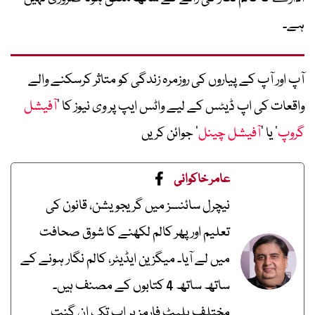
ہے۔
آپ اور آپ کے پیاروں کی روزمرہ زندگی کو متاثر کرسکنے والے
واقعات کی اپ ڈیٹس کے لیے واٹس ایپ پر وی نیوز کا ’
آفیشل
گروپ
‘ یا ’
آفیشل چینل
‘ جوائن کریں
عامر خاکوانی
نیچرل سائنسز میں گریجویشن، قانون کی
تعلیم اور پھر کالم لکھنے کا شوق صحافت
میں لے آیا۔ میگزین ایڈیٹر، کالم نگار ہونے کے
ساتھ ساتھ 4 کتابوں کے مصنف ہیں۔
مختلف پلیٹ فارمز پر اب تک ان گنت