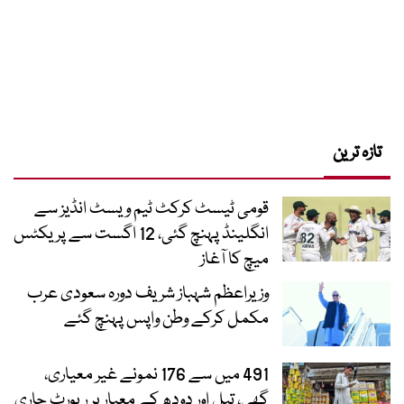
تازہ ترین
قومی ٹیسٹ کرکٹ ٹیم ویسٹ انڈیز سے
انگلینڈ پہنچ گئی، 12 اگست سے پریکٹس
میچ کا آغاز
وزیراعظم شہباز شریف دورہ سعودی عرب
مکمل کرکے وطن واپس پہنچ گئے
491 میں سے 176 نمونے غیر معیاری،
گھی، تیل اور دودھ کے معیار پر رپورٹ جاری