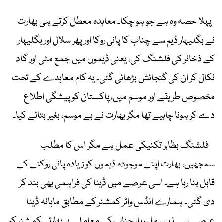
پہلا حصہ وہ ہے جو ہو چکا۔ معاہدہ معطل کرتے ہی بھارت
نے بگلیہار ڈیم سے چناب کا پانی روکا اور پھر سلال اور بگلیہار
کے ذخائر کی فلشنگ کی، یعنی ڈیموں میں جمع مٹی اور گاد
نکال کر ان کی گنجائش بڑھائی گئی۔ یہ کام معاہدے کے تحت
مخصوص طریقے اور موسم میں، پاکستان کو پیشگی اطلاع
دے کر ہونا چاہیے تھا مگر بھارت نے بے موسم، بغیر بتائے کیا۔
فلشنگ بظاہر تکنیکی عمل ہے مگر اس کا مطلب
سمجھیں، بھارت اپنے موجودہ ڈیموں کو زیادہ پانی روکنے کے
قابل بنا رہا ہے۔ اسی عرصے میں ڈیٹا کی فراہمی بھی بند کر
دی گئی۔ ہمارے انڈس واٹر کمشنر کے مطابق ماہانہ ڈیٹا
عرصے سے نہیں مل رہا، چناب کے معاملے پر بھارتی کمشنر کو