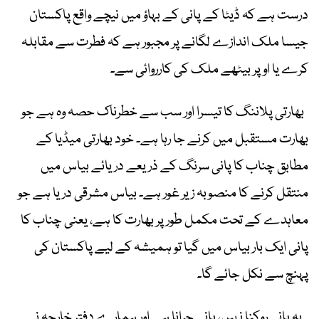
درست ہے کہ ڈیٹا کے پانی کے بہاؤ میں نیچے واقع پاکستان
جیسا ملک اندازے لگانے پر مجبور ہے کہ فطرت سے مقابلہ
کرے یا اوپر بیٹھے ملک کی کارروائی سے۔
بھارتی پلاننگ کا تیسرا اور سب سے خطرناک حصہ وہ ہے جو
بھارت مستقبل میں کرنے جا رہا ہے۔ خود بھارتی میڈیا کے
مطابق چناب کا پانی سرنگ کے ذریعے دریائے بیاس میں
منتقل کرنے کا منصوبہ زیر غور ہے۔ بیاس مشرقی دریا ہے جو
معاہدے کے تحت مکمل طور پر بھارت کا ہے، یعنی چناب کا
پانی ایک بار بیاس میں گیا تو ہمیشہ کے لیے پاکستان کی
پہنچ سے نکل جائے گا۔
یہ پانی روکنا نہیں، پانی چرانا ہے اور ہمارے دفتر خارجہ نے