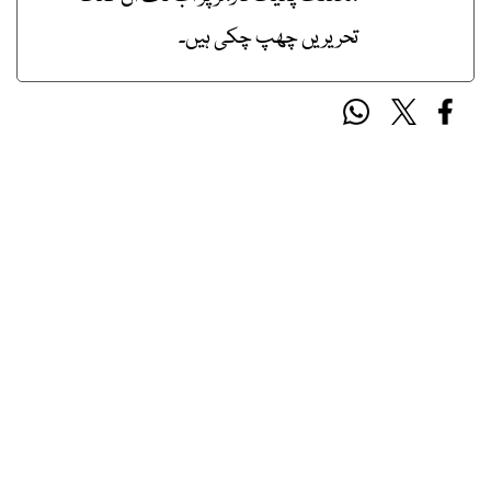
تحریریں چھپ چکی ہیں۔