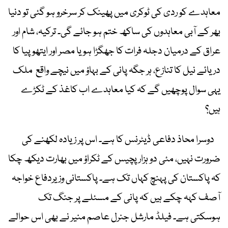
معاہدے کو ردی کی ٹوکری میں پھینک کر سرخرو ہو گئی تو دنیا
بھر کے آبی معاہدوں کی ساکھ ختم ہو جائے گی۔ ترکیہ، شام اور
عراق کے درمیان دجلہ فرات کا جھگڑا ہو یا مصر اور ایتھوپیا کا
دریائے نیل کا تنازع، ہر جگہ پانی کے بہاؤ میں نیچے واقع ملک
یہی سوال پوچھیں گے کہ کیا معاہدے اب کاغذ کے ٹکڑے
ہیں؟
دوسرا محاذ دفاعی ڈیٹرنس کا ہے۔ اس پر زیادہ لکھنے کی
ضرورت نہیں، مئی دو ہزار پچیس کے ٹکراؤ میں بھارت دیکھ چکا
کہ پاکستان کی پہنچ کہاں تک ہے۔ پاکستانی وزیردفاع خواجہ
آصف کہہ چکے ہیں کہ پانی کے مسئلے پر جنگ تک
ہوسکتی ہے۔ فیلڈ مارشل جنرل عاصم منیر نے بھی اس حوالے