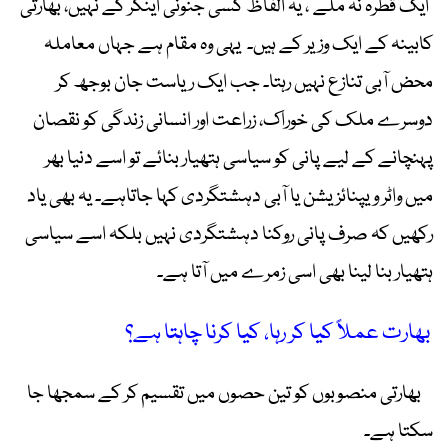
’ایک قطرہ نہ ملے‘، یہ الفاظ کسی جنونی اینکر کے نہیں، بھارتی
کابینہ کے ایک وزیر کے ہیں۔ یہی وہ مقام ہے جہاں معاملہ
محض آبی تنازع نہیں رہتا۔ جب ایک ریاست جان بوجھ کر
دوسرے ملک کی خوراک، زراعت اور انسانی زندگی کو نقصان
پہنچانے کے لیے پانی کو سیاسی ہتھیار بنائے تو اسے دنیا بھر
میں واٹر ویپنائزیشن یا آبی دہشتگردی کہا جاتاہے۔ یہ بھی یاد
رکھیں کہ صرف پانی روکنا دہشتگردی نہیں بلکہ اسے سیاسی
ہتھیار بنا لینا بھی اسی زمرے میں آتا ہے۔
بھارت عملاً کیا کر رہا، کیا کرنا چاہتا ہے؟
بھارتی منصوبوں کو تین حصوں میں تقسیم کر کے سمجھا جا
سکتا ہے۔