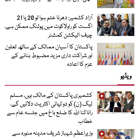
آزاد کشمیر: دھرنا ختم ہوا تو 20 یا 21
اگست کو راولاکوٹ میں پولنگ ممکن ہے،
چیف الیکشن کمشنر
پاکستان کا آسیان ممالک کے ساتھ تعاون
اور شراکت داری مزید مضبوط بنانے کے
عزم کا اعادہ
ویڈیو
کشمیری پاکستان کے مالک ہیں، مسلم
لیگ (ن) کو دو تہائی اکثریت دلائیں گے،
رانا ثنا اللہ کا ضلع باغ میں جلسہ عام سے
خطاب
وزیراعظم شہباز شریف مدینہ منورہ سے