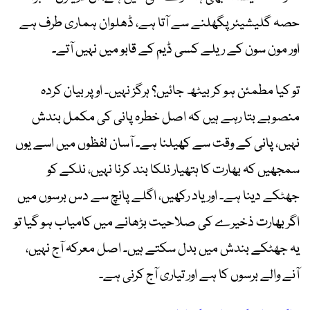
حصہ گلیشیئر پگھلنے سے آتا ہے، ڈھلوان ہماری طرف ہے
اور مون سون کے ریلے کسی ڈیم کے قابو میں نہیں آتے۔
تو کیا مطمئن ہو کر بیٹھ جائیں؟ ہرگز نہیں۔ اوپر بیان کردہ
منصوبے بتا رہے ہیں کہ اصل خطرہ پانی کی مکمل بندش
نہیں، پانی کے وقت سے کھیلنا ہے۔ آسان لفظوں میں اسے یوں
سمجھیں کہ بھارت کا ہتھیار نلکا بند کرنا نہیں، نلکے کو
جھٹکے دینا ہے۔ اور یاد رکھیں، اگلے پانچ سے دس برسوں میں
اگر بھارت ذخیرے کی صلاحیت بڑھانے میں کامیاب ہو گیا تو
یہ جھٹکے بندش میں بدل سکتے ہیں۔ اصل معرکہ آج نہیں،
آنے والے برسوں کا ہے اور تیاری آج کرنی ہے۔