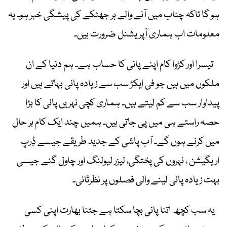
ہو گا تاکہ چناب میں آنے والے ہر جھٹکے کی پیشگی خبر ہو۔ یہ
معلومات اب ہماری آپریشنل ضرورت ہیں۔
تیسرا اور کڑوا کام اپنے پانی کا حساب ہے۔ ہم دنیا کے ان
ملکوں میں ہیں جو فی ایکڑ سب سے زیادہ پانی بہاتے ہیں اور
پیداوار سب سے کم لیتے ہیں۔ ہماری کچی نہریں پانی کا بڑا
حصہ راستے ہی میں پی جاتی ہیں۔ ہمیں چند ایک کام ہر حال
میں کرنے ہوں گے۔ آب پاشی کے جدید طریقے جیسے ڈِرپ
اریگیشن ، نہروں کی پختگی، لیزر لیولنگ اور چاول گنے جیسی
بہت زیادہ پانی لینے والی فصلوں پر نظرثانی۔
یہ سب کچھ اتنا پانی بچا سکتا ہے جتنا بھارت اپنی کسی