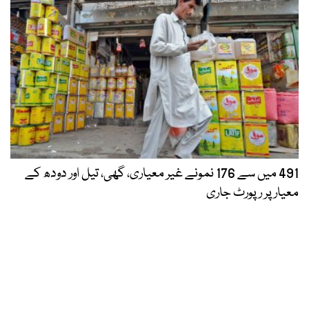
491 میں سے 176 نمونے غیر معیاری، گھی، تیل اور دودھ کے
معیار پر رپورٹ جاری