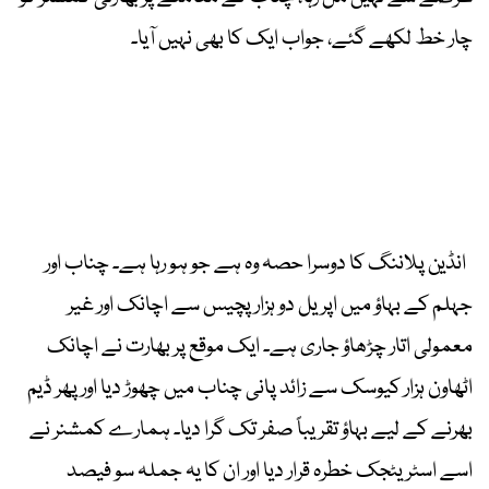
چار خط لکھے گئے، جواب ایک کا بھی نہیں آیا۔
انڈین پلاننگ کا دوسرا حصہ وہ ہے جو ہو رہا ہے۔ چناب اور
جہلم کے بہاؤ میں اپریل دو ہزار پچیس سے اچانک اور غیر
معمولی اتار چڑھاؤ جاری ہے۔ ایک موقع پر بھارت نے اچانک
اٹھاون ہزار کیوسک سے زائد پانی چناب میں چھوڑ دیا اور پھر ڈیم
بھرنے کے لیے بہاؤ تقریباً صفر تک گرا دیا۔ ہمارے کمشنر نے
اسے اسٹریٹجک خطرہ قرار دیا اور ان کا یہ جملہ سو فیصد