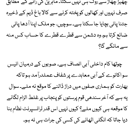
چھیڑ چھاڑ سے روک ہی نہیں سکتا۔ ماہرین کی رائے کے مطابق
صرف نہروں اور کھالوں کو پختہ کرنے سے کالا باغ ڈیم کے ذخیرہ
جتنا پانی بچایا جا سکتا ہے۔ سوچیں، جو ملک اپنا آدھا پانی
ضائع کرتا ہو، وہ دشمن سے قطرے قطرے کا حساب کس منہ
سے مانگے گا؟
چوتھا کام داخلی آبی انصاف ہے۔ صوبوں کے درمیان انیس
سو اکانوے کے آبی معاہدے پر شفاف عملدرآمد ہو تاکہ
بھارت کو ہماری صفوں میں دراڑ ڈالنے کا موقع نہ ملے۔ سوال
یہ ہے کہ آخر سندھی قوم پرستوں کو پنجاب پر غلط الزام لگانے
کا موقعہ ہی کیوں ملے؟ کیوں نہیں اس قدر ٹرانسپرنٹ نظام بنا
دیا جاتا کہ انگلی اٹھانے کی کسی کی جرات ہی نہ ہو۔