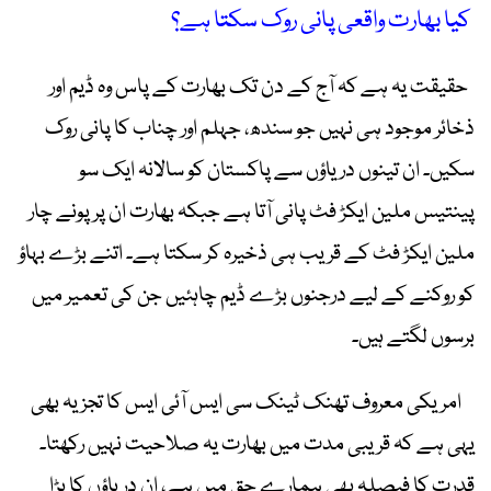
کیا بھارت واقعی پانی روک سکتا ہے؟
حقیقت یہ ہے کہ آج کے دن تک بھارت کے پاس وہ ڈیم اور
ذخائر موجود ہی نہیں جو سندھ، جہلم اور چناب کا پانی روک
سکیں۔ ان تینوں دریاؤں سے پاکستان کو سالانہ ایک سو
پینتیس ملین ایکڑ فٹ پانی آتا ہے جبکہ بھارت ان پر پونے چار
ملین ایکڑ فٹ کے قریب ہی ذخیرہ کر سکتا ہے۔ اتنے بڑے بہاؤ
کو روکنے کے لیے درجنوں بڑے ڈیم چاہئیں جن کی تعمیر میں
برسوں لگتے ہیں۔
امریکی معروف تھنک ٹینک سی ایس آئی ایس کا تجزیہ بھی
یہی ہے کہ قریبی مدت میں بھارت یہ صلاحیت نہیں رکھتا۔
قدرت کا فیصلہ بھی ہمارے حق میں ہے، ان دریاؤں کا بڑا