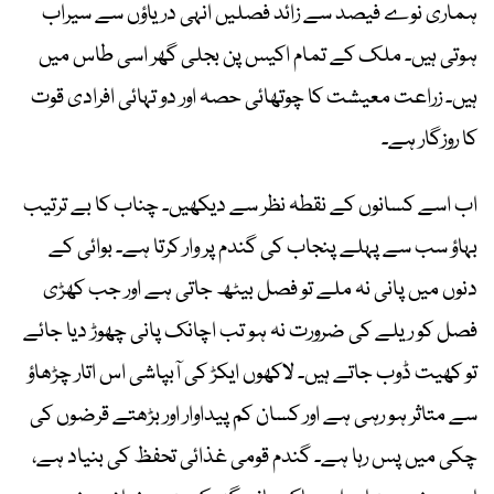
ہماری نوے فیصد سے زائد فصلیں انہی دریاؤں سے سیراب
ہوتی ہیں۔ ملک کے تمام اکیس پن بجلی گھر اسی طاس میں
ہیں۔ زراعت معیشت کا چوتھائی حصہ اور دو تہائی افرادی قوت
کا روزگار ہے۔
اب اسے کسانوں کے نقطہ نظر سے دیکھیں۔ چناب کا بے ترتیب
بہاؤ سب سے پہلے پنجاب کی گندم پر وار کرتا ہے۔ بوائی کے
دنوں میں پانی نہ ملے تو فصل بیٹھ جاتی ہے اور جب کھڑی
فصل کو ریلے کی ضرورت نہ ہو تب اچانک پانی چھوڑ دیا جائے
تو کھیت ڈوب جاتے ہیں۔ لاکھوں ایکڑ کی آبپاشی اس اتار چڑھاؤ
سے متاثر ہو رہی ہے اور کسان کم پیداوار اور بڑھتے قرضوں کی
چکی میں پس رہا ہے۔ گندم قومی غذائی تحفظ کی بنیاد ہے،