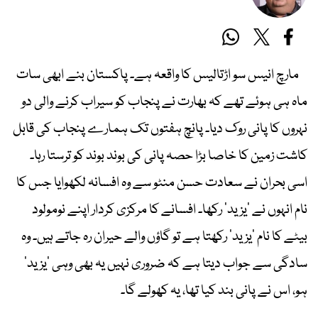
مارچ انیس سو اڑتالیس کا واقعہ ہے۔ پاکستان بنے ابھی سات
ماہ ہی ہوئے تھے کہ بھارت نے پنجاب کو سیراب کرنے والی دو
نہروں کا پانی روک دیا۔ پانچ ہفتوں تک ہمارے پنجاب کی قابل
کاشت زمین کا خاصا بڑا حصہ پانی کی بوند بوند کو ترستا رہا۔
اسی بحران نے سعادت حسن منٹو سے وہ افسانہ لکھوایا جس کا
نام انہوں نے ’یزید‘ رکھا۔ افسانے کا مرکزی کردار اپنے نومولود
بیٹے کا نام ’یزید‘ رکھتا ہے تو گاؤں والے حیران رہ جاتے ہیں۔ وہ
سادگی سے جواب دیتا ہے کہ ضروری نہیں یہ بھی وہی ’یزید‘
ہو، اس نے پانی بند کیا تھا، یہ کھولے گا۔