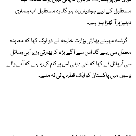
مستقبل کے لیے ہوشیار رہنا ہو گا۔ وہ مستقبل اب ہماری
دہلیز پر آ کھڑا ہوا ہے۔
گزشتہ مہینے بھارتی وزارت خارجہ نے دو ٹوک کہا کہ معاہدہ
معطل ہی رہے گا۔ اس سے آگے بڑھ کر بھارتی وزیر آبی وسائل
سی آر پاٹل نے کہا کہ نئی دہلی اس پر کام کر رہا ہے کہ آنے والے
برسوں میں پاکستان کو ایک قطرہ پانی نہ ملے۔