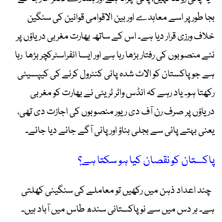
بجا طور پر اسے معاہدے اور بین الاقوامی قوانین کی سنگین
خلاف ورزی قرار دیا ہے۔ اس کے ساتھ بھارت مغربی دریاؤں پر
نئے منصوبوں کی رفتار بڑھا رہا ہے اور ایسا انفراسٹرکچر بڑھا رہا
ہے جو پاکستان کو الاٹ شدہ پانی کنٹرول کرنے کی کیپسیٹی
رکھتا ہو۔ یاد رہے کہ انڈس واٹر ٹریٹی نے بھارت کو مغربی
دریاؤں پر صرف رن آف دی ریور منصوبوں کی اجازت دی تھی،
یعنی بہتے پانی سے بجلی بناؤ اور پانی آگے جانے دیا جائے۔
پاکستان کو نقصان کیا ہو سکتا ہے؟
چند اعداد ذہن میں رکھیں تو معاملے کی سنگینی کھلتی
ہے۔ ہر دس میں سے نو پاکستانی سندھ طاس میں آباد ہیں۔