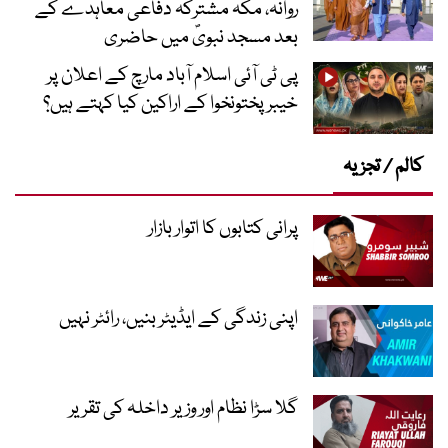
روانہ، مکہ مشترکہ دفاعی معاہدے کے
بعد مسجد نبویؐ میں حاضری
پی ٹی آئی اسلام آباد مارچ کے اعلان پر
خیبر پختونخوا کے اراکین کیا کہتے ہیں؟
کالم / تجزیہ
پرانی کتابوں کا اتوار بازار
اپنی زندگی کے ایڈیٹر بنیں، رائٹر نہیں
گلا سڑا نظام اور وزیر داخلہ کی تقریر