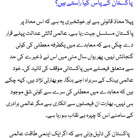
پاکستان کے پاس کیا راستے ہیں؟
پہلا محاذ قانونی ہے اور خوشخبری یہ ہے کہ اس محاذ پر
پاکستان مسلسل جیت رہا ہے۔ عالمی ثالثی عدالت پہلے قرار
دے چکی ہے کہ معاہدے میں یکطرفہ معطلی کی کوئی
گنجائش نہیں، پھر رواں سال مئی میں اس نے ذخیرے کی حد
سے متعلق فیصلے میں پاکستانی مؤقف کی تائید کی۔ خود
عالمی بینک کے سربراہ اجے بنگا، جو بھارتی نژاد ہیں، کہہ چکے
ہیں کہ معاہدے میں معطلی کی سرے سے کوئی شق موجود
ہی نہیں۔ بھارت ان فیصلوں سے انکاری ہے مگر عالمی برادری
کے سامنے اس کا چہرہ بے نقاب ہو رہا ہے۔
پاکستان کی دلیل وزنی ہے کہ اگر ایک ایٹمی طاقت عالمی