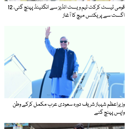
قومی ٹیسٹ کرکٹ ٹیم ویسٹ انڈیز سے انگلینڈ پہنچ گئی، 12
اگست سے پریکٹس میچ کا آغاز
وزیراعظم شہباز شریف دورہ سعودی عرب مکمل کرکے وطن
واپس پہنچ گئے