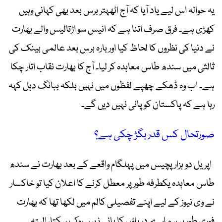
یہ حوالہ اس لیے یاد آیا کہ آج اٹھہتر برس بعد بھی کہانی وہیں
کھڑی ہے۔ فرق صرف اتنا ہے کہ انیس سو اڑتالیس والے بھارت
نے دنیا کی نظروں کا لحاظ کیا اور بارہ برس بعد عالمی بینک کی
ثالثی میں سندھ طاس معاہدہ کر لیا۔ آج کا بھارت نقاب اتار چکا
ہے۔ اب وہ ڈھکے چھپے لفظوں میں نہیں بلکہ ببانگ دہل کہہ
رہا ہے کہ پاکستان کو پانی نہیں دیں گے۔
صورتحال کس قدر بگڑ چکی ہے؟
اپریل دو ہزار پچیس میں پہلگام واقعے کے بعد بھارت نے سندھ
طاس معاہدہ یکطرفہ طور پر معطل کرنے کا اعلان کیا تو خاکسار
نے وی نیوز کے لیے اپنے تفصیلی کالم میں لکھا تھا کہ بھارت
فوری طور پر ہمارے دریاؤں کا پانی نہیں روک سکتا، البتہ