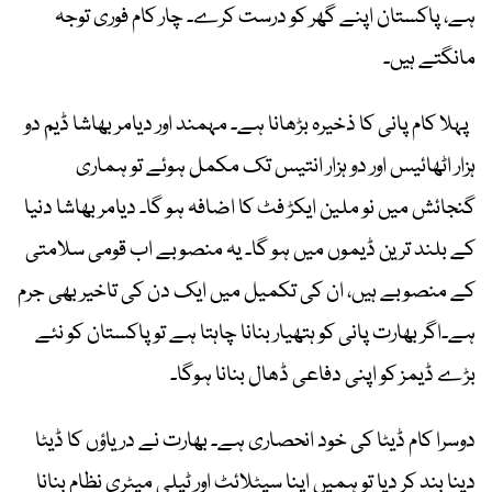
ہے، پاکستان اپنے گھر کو درست کرے۔ چار کام فوری توجہ
مانگتے ہیں۔
پہلا کام پانی کا ذخیرہ بڑھانا ہے۔ مہمند اور دیامر بھاشا ڈیم دو
ہزار اٹھائیس اور دو ہزار انتیس تک مکمل ہوئے تو ہماری
گنجائش میں نو ملین ایکڑ فٹ کا اضافہ ہو گا۔ دیامر بھاشا دنیا
کے بلند ترین ڈیموں میں ہو گا۔ یہ منصوبے اب قومی سلامتی
کے منصوبے ہیں، ان کی تکمیل میں ایک دن کی تاخیر بھی جرم
ہے۔اگر بھارت پانی کو ہتھیار بنانا چاہتا ہے تو پاکستان کو نئے
بڑے ڈیمز کو اپنی دفاعی ڈھال بنانا ہوگا۔
دوسرا کام ڈیٹا کی خود انحصاری ہے۔ بھارت نے دریاؤں کا ڈیٹا
دینا بند کر دیا تو ہمیں اپنا سیٹلائٹ اور ٹیلی میٹری نظام بنانا