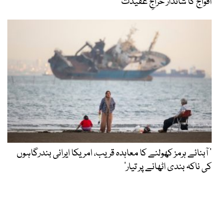
افواج کا شاندار خراجِ عقیدت
’ آبنائے ہرمز کھولنے کا معاہدہ قریب، امریکا ایرانی بندرگاہوں
کی ناکہ بندی اٹھانے پر تیار‘