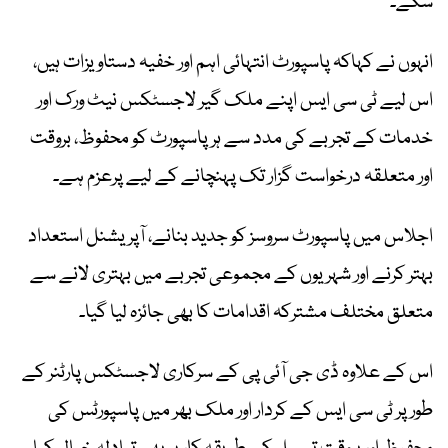
سکے۔
انہوں نے کہاکہ پاسپورٹ انتہائی اہم اور خفیہ دستاویزات ہیں،
اس لیے ٹی سی ایس اپنے ملک گیر لاجسٹکس نیٹ ورک اور
خدمات کے تجربے کی مدد سے ہر پاسپورٹ کو محفوظ، بروقت
اور متعلقہ درخواست گزار تک پہنچانے کے لیے پرعزم ہے۔
اجلاس میں پاسپورٹ سروسز کو جدید بنانے، آپریشنل استعداد
بہتر کرنے اور شہریوں کے مجموعی تجربے میں بہتری لانے سے
متعلق مختلف مشترکہ اقدامات کا بھی جائزہ لیا گیا۔
اس کے علاوہ ڈی جی آئی پی کے سرکاری لاجسٹکس پارٹنر کے
طور پر ٹی سی ایس کے کردار اور ملک بھر میں پاسپورٹس کی