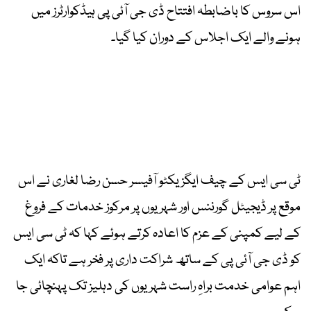
اس سروس کا باضابطہ افتتاح ڈی جی آئی پی ہیڈکوارٹرز میں
ہونے والے ایک اجلاس کے دوران کیا گیا۔
ٹی سی ایس کے چیف ایگزیکٹو آفیسر حسن رضا لغاری نے اس
موقع پر ڈیجیٹل گورننس اور شہریوں پر مرکوز خدمات کے فروغ
کے لیے کمپنی کے عزم کا اعادہ کرتے ہوئے کہا کہ ٹی سی ایس
کو ڈی جی آئی پی کے ساتھ شراکت داری پر فخر ہے تاکہ ایک
اہم عوامی خدمت براہِ راست شہریوں کی دہلیز تک پہنچائی جا