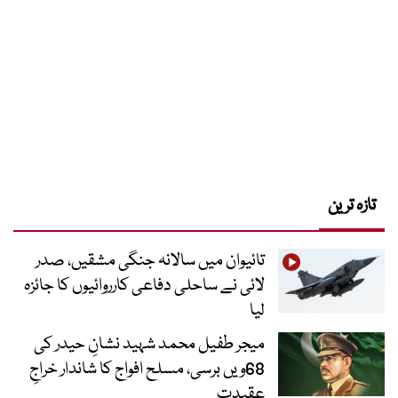
تازہ ترین
تائیوان میں سالانہ جنگی مشقیں، صدر
لائی نے ساحلی دفاعی کارروائیوں کا جائزہ
لیا
میجر طفیل محمد شہید نشانِ حیدر کی
68ویں برسی، مسلح افواج کا شاندار خراجِ
عقیدت