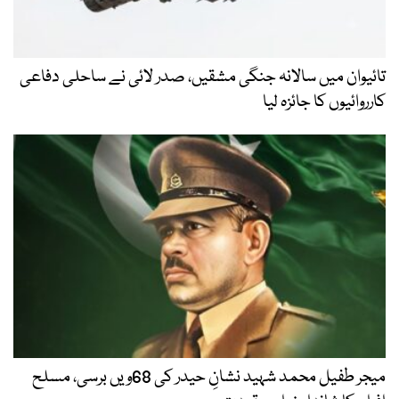
تائیوان میں سالانہ جنگی مشقیں، صدر لائی نے ساحلی دفاعی
کارروائیوں کا جائزہ لیا
میجر طفیل محمد شہید نشانِ حیدر کی 68ویں برسی، مسلح