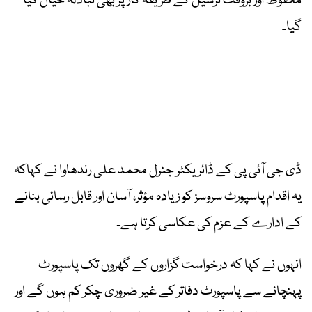
محفوظ اور بروقت ترسیل کے طریقہ کار پر بھی تبادلہ خیال کیا
گیا۔
ڈی جی آئی پی کے ڈائریکٹر جنرل محمد علی رندھاوا نے کہاکہ
یہ اقدام پاسپورٹ سروسز کو زیادہ مؤثر، آسان اور قابل رسائی بنانے
کے ادارے کے عزم کی عکاسی کرتا ہے۔
انہوں نے کہا کہ درخواست گزاروں کے گھروں تک پاسپورٹ
پہنچانے سے پاسپورٹ دفاتر کے غیر ضروری چکر کم ہوں گے اور