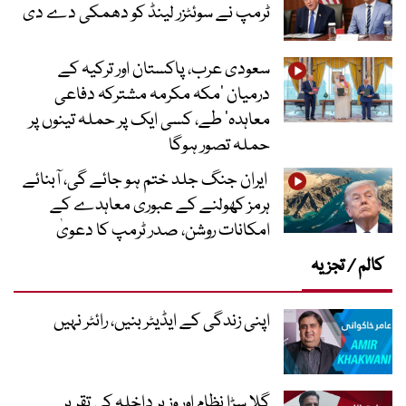
ٹرمپ نے سوئٹزر لینڈ کو دھمکی دے دی
سعودی عرب، پاکستان اور ترکیہ کے
درمیان ’مکہ مکرمہ مشترکہ دفاعی
معاہدہ‘ طے، کسی ایک پر حملہ تینوں پر
حملہ تصور ہوگا
ایران جنگ جلد ختم ہو جائے گی، آبنائے
ہرمز کھولنے کے عبوری معاہدے کے
امکانات روشن، صدر ٹرمپ کا دعویٰ
کالم / تجزیہ
اپنی زندگی کے ایڈیٹر بنیں، رائٹر نہیں
گلا سڑا نظام اور وزیر داخلہ کی تقریر