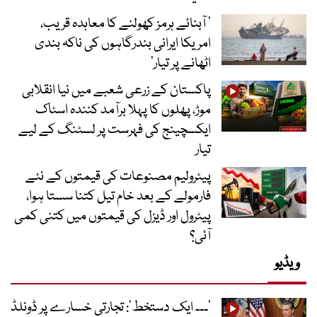
’ آبنائے ہرمز کھولنے کا معاہدہ قریب،
امریکا ایرانی بندرگاہوں کی ناکہ بندی
اٹھانے پر تیار‘
پاکستان کے زرعی شعبے میں نیا انقلابی
موڑ، پھلوں کا پہلا برآمد کنندہ اسٹاک
ایکسچینج کی فہرست پر لسٹنگ کے لیے
تیار
پیٹرولیم مصنوعات کی قیمتوں کے نئے
فارمولے کے بعد خام تیل کتنا سستا ہوا،
پیٹرول اور ڈیزل کی قیمتوں میں کتنی کمی
آئی؟
ویڈیو
’۔۔۔ ایک دستخط‘: تجارتی خسارے پر ڈونلڈ