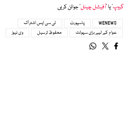
گروپ
‘ یا ’
آفیشل چینل
‘ جوائن کریں
WENEWS
پاسپورٹ
ٹی سی ایس اشتراک
عوام کے لیے بڑی سہولت
محفوظ ترسیل
وی نیوز