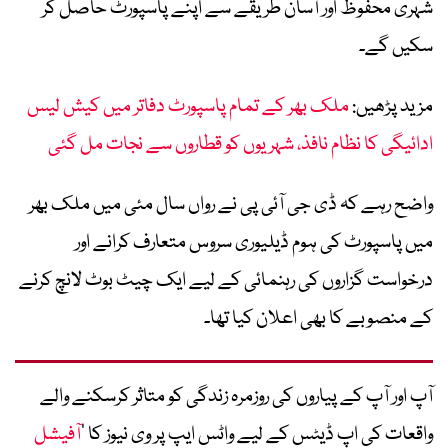
شہری محفوظ اور آسان طریقے سے اپنے پاسپورٹ حاصل کر
سکیں گے۔
مزید پڑھیں:
ملک بھر کے تمام پاسپورٹ دفاتر میں کیش لیس
ادائیگی کا نظام نافذ، شہریوں کو قطاروں سے نجات مل گئی
واضح رہے کہ ڈی جی آئی پی نے رواں سال مئی میں ملک بھر
میں پاسپورٹ کی ہوم ڈیلیوری سروس متعارف کرانے اور
درخواست گزاروں کی رہنمائی کے لیے ایک چیٹ بوٹ لانچ کرنے
کے منصوبے کا بھی اعلان کیا تھا۔
آپ اور آپ کے پیاروں کی روزمرہ زندگی کو متاثر کرسکنے والے
واقعات کی اپ ڈیٹس کے لیے واٹس ایپ پر وی نیوز کا ’
آفیشل