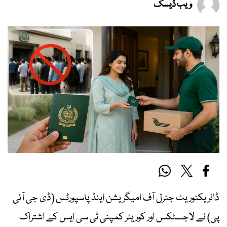
ویب ڈیسک
ڈائریکٹوریٹ جنرل آف امیگریشن اینڈ پاسپورٹس (ڈی جی آئی
پی) نے لاجسٹکس اور کوریئر کمپنی ٹی سی ایس کے اشتراک