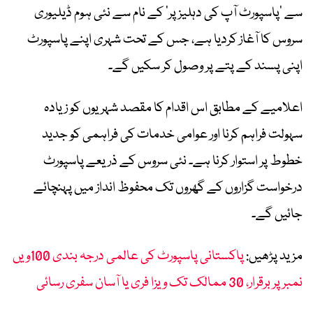
سے ’پاسپورٹ آپ کی دہلیز پر‘ کے نام سے نئی ہوم ڈیلیوری
سروس کا آغاز کردیا ہے، جس کے تحت شہری اپنے پاسپورٹ
اپنی پسند کے پتے پر وصول کر سکیں گے۔
اعلامیے کے مطابق اس اقدام کا مقصد شہریوں کو زیادہ
سہولت فراہم کرنا اور عوامی خدمات کی فراہمی کو جدید
خطوط پر استوار کرنا ہے۔ نئی سروس کے ذریعے پاسپورٹ
درخواست گزاروں کے گھروں تک محفوظ انداز میں پہنچائے
جائیں گے۔
مزید پڑھیں:
پاکستانی پاسپورٹ کی عالمی درجہ بندی 100ویں
نمبر پر برقرار، 30 ممالک تک ویزا فری یا آسان سفری رسائی