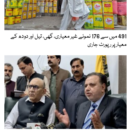
491 میں سے 176 نمونے غیر معیاری، گھی، تیل اور دودھ کے
معیار پر رپورٹ جاری