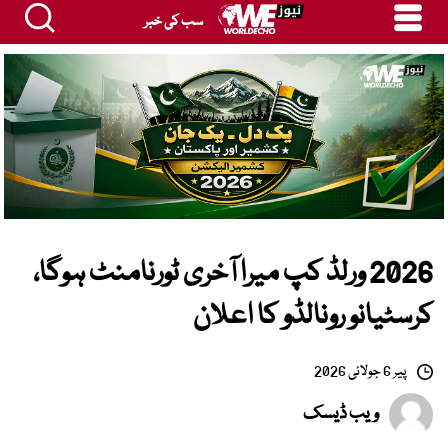
سب کی خبر
2026 ورلڈ کپ میرا آخری ٹورنامنٹ ہوگا،
کرسٹیانو رونالڈو کا اعلان
پیر 6 جولائی 2026
ویب ڈیسک