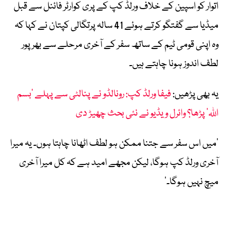
اتوار کو اسپین کے خلاف ورلڈ کپ کے پری کوارٹر فائنل سے قبل
میڈیا سے گفتگو کرتے ہوئے 41 سالہ پرتگالی کپتان نے کہا کہ
وہ اپنی قومی ٹیم کے ساتھ سفر کے آخری مرحلے سے بھرپور
لطف اندوز ہونا چاہتے ہیں۔
یہ بھی پڑھیں:
فیفا ورلڈ کپ: رونالڈو نے پنالٹی سے پہلے ’بسم
اللہ‘ پڑھا؟ وائرل ویڈیو نے نئی بحث چھیڑ دی
’میں اس سفر سے جتنا ممکن ہو لطف اٹھانا چاہتا ہوں۔ یہ میرا
آخری ورلڈ کپ ہوگا، لیکن مجھے امید ہے کہ کل میرا آخری
میچ نہیں ہوگا۔‘