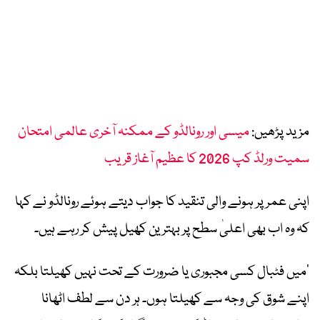
مزید پڑھیں:
میسی اور رونالڈو کے ممکنہ آخری عالمی امتحان
سمیت ورلڈ کپ 2026 کا عظیم آغاز قریب
اپنی عمر پر ہونے والی تنقید کا جواب دیتے ہوئے رونالڈو نے کہا
کہ وہ اب بھی اعلیٰ سطح پر بہترین کھیل پیش کر رہے ہیں۔
’میں فٹبال کسی مجبوری یا ضرورت کے تحت نہیں کھیلتا بلکہ
اپنے شوق کی وجہ سے کھیلتا ہوں۔ ہر دن سے لطف اٹھانا