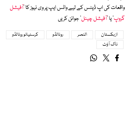
واقعات کی اپ ڈیٹس کے لیے واٹس ایپ پر وی نیوز کا ’
آفیشل
گروپ
‘ یا ’
آفیشل چینل
‘ جوائن کریں
ازبکستان
النصر
رونالڈو
کرسٹیانو رونالڈو
ناک آؤٹ