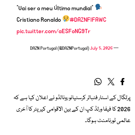
"Vai ser o meu último mundial"
Cristiano Ronaldo
#DAZNFIFAWC
pic.twitter.com/aESFoNG9Tr
July 5, 2026
— DAZN Portugal (@DAZNPortugal)
پرتگال کے اسٹار فٹبالر کرسٹیانو رونالڈو نے اعلان کیا ہے کہ
2026 کا فیفا ورلڈ کپ ان کے بین الاقوامی کیریئر کا آخری
عالمی ٹورنامنٹ ہوگا۔