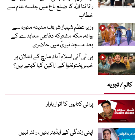
رانا ثنا اللہ کا ضلع باغ میں جلسہ عام سے
خطاب
وزیراعظم شہباز شریف مدینہ منورہ سے
روانہ، مکہ مشترکہ دفاعی معاہدے کے
بعد مسجد نبویؐ میں حاضری
پی ٹی آئی اسلام آباد مارچ کے اعلان پر
خیبر پختونخوا کے اراکین کیا کہتے ہیں؟
کالم / تجزیہ
پرانی کتابوں کا اتوار بازار
اپنی زندگی کے ایڈیٹر بنیں، رائٹر نہیں