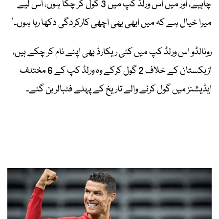
چاہیے، اور میں اس ورلڈ کپ میں 3 گول کر چکا ہوں، اس لیے
میرا خیال ہے کہ میں ابھی بھی اچھی کارکردگی دکھا رہا ہوں۔‘
رونالڈو اس ورلڈ کپ میں کئی ریکارڈ بھی اپنے نام کر چکے ہیں،
ازبکستان کے خلاف 2 گول کرکے وہ ورلڈ کپ کے 6 مختلف
ایڈیشنز میں گول کرنے والے تاریخ کے پہلے فٹبالر بن گئے۔