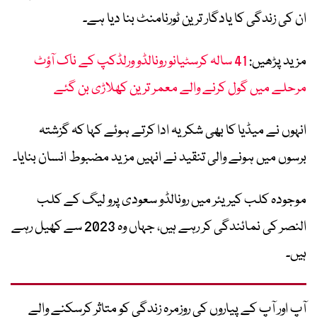
ان کی زندگی کا یادگار ترین ٹورنامنٹ بنا دیا ہے۔
مزید پڑھیں:
41 سالہ کرسٹیانو رونالڈو ورلڈکپ کے ناک آؤٹ
مرحلے میں گول کرنے والے معمر ترین کھلاڑی بن گئے
انہوں نے میڈیا کا بھی شکریہ ادا کرتے ہوئے کہا کہ گزشتہ
برسوں میں ہونے والی تنقید نے انہیں مزید مضبوط انسان بنایا۔
موجودہ کلب کیریئر میں رونالڈو سعودی پرو لیگ کے کلب
النصر کی نمائندگی کر رہے ہیں، جہاں وہ 2023 سے کھیل رہے
ہیں۔
آپ اور آپ کے پیاروں کی روزمرہ زندگی کو متاثر کرسکنے والے