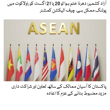
آزاد کشمیر: دھرنا ختم ہوا تو 20 یا 21 اگست کو راولاکوٹ میں
پولنگ ممکن ہے، چیف الیکشن کمشنر
پاکستان کا آسیان ممالک کے ساتھ تعاون اور شراکت داری
مزید مضبوط بنانے کے عزم کا اعادہ