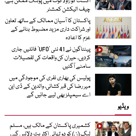
اگست کو راولاکوٹ میں پولنگ ممکن ہے،
چیف الیکشن کمشنر
پاکستان کا آسیان ممالک کے ساتھ تعاون
اور شراکت داری مزید مضبوط بنانے کے
عزم کا اعادہ
پینٹاگون نے 41 نئی ’UFO‘ فائلیں جاری
کردیں، حیران کن واقعات کی تفصیلات
سامنے آگئیں
پولیس کی بھاری نفری کی موجودگی میں
میر رضا کی قبر کشائی، والدین کے ڈی این
اے سیمپلز بھی لیے جائیں گے
ویڈیو
کشمیری پاکستان کے مالک ہیں، مسلم
لیگ (ن) کو دو تہائی اکثریت دلائیں گے،