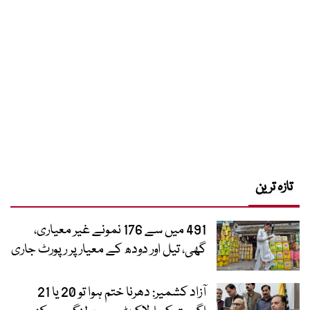
تازہ ترین
491 میں سے 176 نمونے غیر معیاری،
گھی، تیل اور دودھ کے معیار پر رپورٹ جاری
آزاد کشمیر: دھرنا ختم ہوا تو 20 یا 21