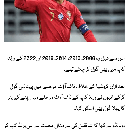
اس سے قبل وہ 2006، 2010، 2014، 2018 اور 2022 کے ورلڈ
کپ میں بھی گول کر چکے تھے۔
بعد ازاں کروشیا کے خلاف ناک آؤٹ مرحلے میں پینالٹی گول
کرکے انہوں نے ورلڈ کپ کے ناک آؤٹ مرحلے میں اپنے کیریئر
کا پہلا گول بھی اسکور کیا۔
رونالڈو نے کہا کہ شائقین کی بے مثال محبت نے اس ورلڈ کپ کو