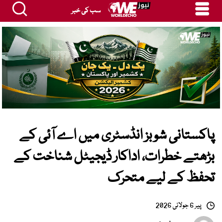
سب کی خبر
پاکستانی شوبز انڈسٹری میں اے آئی کے
بڑھتے خطرات، اداکار ڈیجیٹل شناخت کے
تحفظ کے لیے متحرک
پیر 6 جولائی 2026