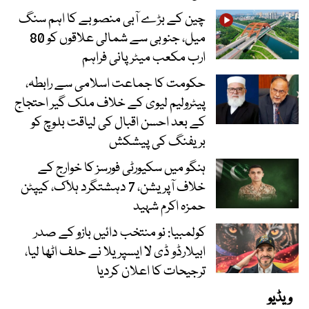
چین کے بڑے آبی منصوبے کا اہم سنگ
میل، جنوبی سے شمالی علاقوں کو 80
ارب مکعب میٹر پانی فراہم
حکومت کا جماعت اسلامی سے رابطہ،
پیٹرولیم لیوی کے خلاف ملک گیر احتجاج
کے بعد احسن اقبال کی لیاقت بلوچ کو
بریفنگ کی پیشکش
ہنگو میں سکیورٹی فورسز کا خوارج کے
خلاف آپریشن، 7 دہشتگرد ہلاک، کیپٹن
حمزہ اکرم شہید
کولمبیا: نو منتخب دائیں بازو کے صدر
ابیلارڈو ڈی لا ایسپریلا نے حلف اٹھا لیا،
ترجیحات کا اعلان کردیا
ویڈیو