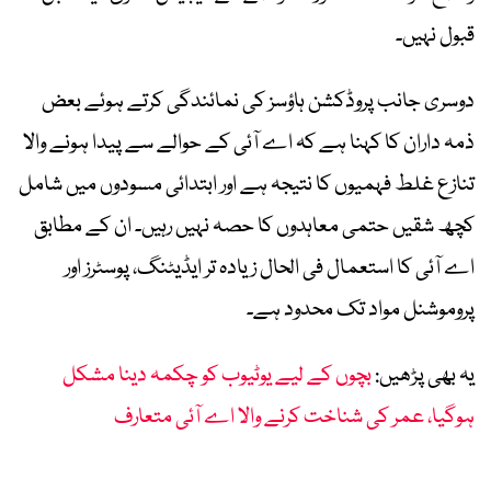
قبول نہیں۔
دوسری جانب پروڈکشن ہاؤسز کی نمائندگی کرتے ہوئے بعض
ذمہ داران کا کہنا ہے کہ اے آئی کے حوالے سے پیدا ہونے والا
تنازع غلط فہمیوں کا نتیجہ ہے اور ابتدائی مسودوں میں شامل
کچھ شقیں حتمی معاہدوں کا حصہ نہیں رہیں۔ ان کے مطابق
اے آئی کا استعمال فی الحال زیادہ تر ایڈیٹنگ، پوسٹرز اور
پروموشنل مواد تک محدود ہے۔
یہ بھی پڑھیں:
بچوں کے لیے یوٹیوب کو چکمہ دینا مشکل
ہوگیا، عمر کی شناخت کرنے والا اے آئی متعارف