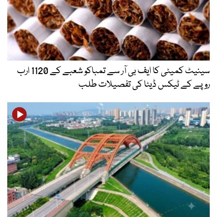
سینیٹ کمیٹی کا ایف بی آر سے تمباکو شعبے کے 1120 ارب
روپے کے ٹیکس ڈیٹا کی تفصیلات طلب