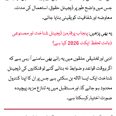
جس میں واضح طور پر ڈیجیٹل حقوق، استعمال کی مدت،
معاوضہ اور شفافیت کو یقینی بنایا جائے۔
یہ بھی پڑھیں:
پنجاب پرفارمرز ڈیجیٹل شناخت اور مصنوعی
ذہانت تحفظ ایکٹ 2026 کیا ہے؟
ادبی اور تخلیقی حلقوں میں یہ رائے بھی سامنے آ رہی ہے کہ
اگر بروقت قواعد و ضوابط نہ بنائے گئے تو فنکاروں کی ڈیجیٹل
شناخت ایک ایسا اثاثہ بن سکتی ہے جس پر ان کا اپنا کنٹرول
محدود ہو جائے گا، اور مستقبل میں یہ تنازع مزید پیچیدہ
صورت اختیار کرسکتا ہے۔