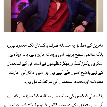
ماہرین کے مطابق یہ مسئلہ صرف پاکستان تک محدود نہیں،
بلکہ عالمی سطح پر بھی اس پر بحث جاری ہے۔ ہالی ووڈ میں
اسکرین ایکٹرز گلڈ اور دیگر تنظیموں نے اے آئی کے استعمال
کے لیے واضح اصول طے کیے ہیں جن میں اداکار کی اجازت،
معاوضہ اور محدود استعمال کی شرائط شامل ہیں۔
پاکستانی فنکاروں کی جانب سے مطالبہ کیا جارہا ہے کہ اے
آئی سے متعلق ایک علیحدہ قانونی فریم ورک تشکیل دیا جائے،