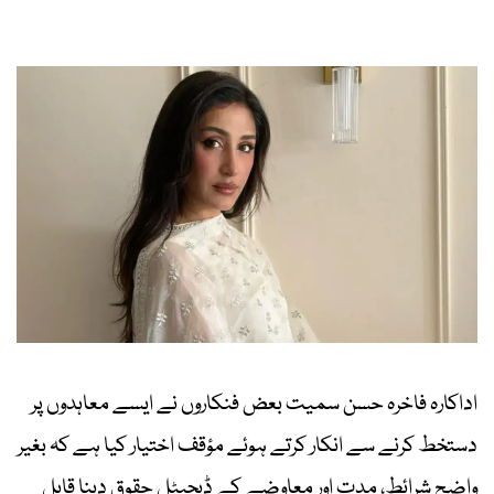
اداکارہ فاخرہ حسن سمیت بعض فنکاروں نے ایسے معاہدوں پر
دستخط کرنے سے انکار کرتے ہوئے مؤقف اختیار کیا ہے کہ بغیر
واضح شرائط، مدت اور معاوضے کے ڈیجیٹل حقوق دینا قابل