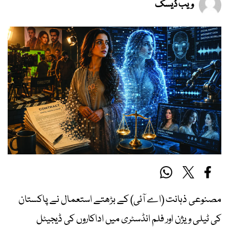
ویب ڈیسک
مصنوعی ذہانت (اے آئی) کے بڑھتے استعمال نے پاکستان
کی ٹیلی ویژن اور فلم انڈسٹری میں اداکاروں کی ڈیجیٹل