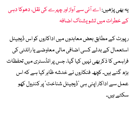
یہ بھی پڑھیں:
اے آئی سے آواز اور چہرے کی نقل، دھوکا دہی
کے خطرات میں تشویشناک اضافہ
رپورٹ کے مطابق بعض معاہدوں میں اداکاروں کو اس ڈیجیٹل
استعمال کے بدلے کسی اضافی مالی معاوضے یا رائلٹی کی
فراہمی کا ذکر بھی نہیں کیا گیا، جس پر انڈسٹری میں تحفظات
بڑھ گئے ہیں۔ کچھ فنکاروں نے خدشہ ظاہر کیا ہے کہ اس
عمل سے اداکار اپنی ہی ’ڈیجیٹل شناخت‘ پر کنٹرول کھو
سکتے ہیں۔