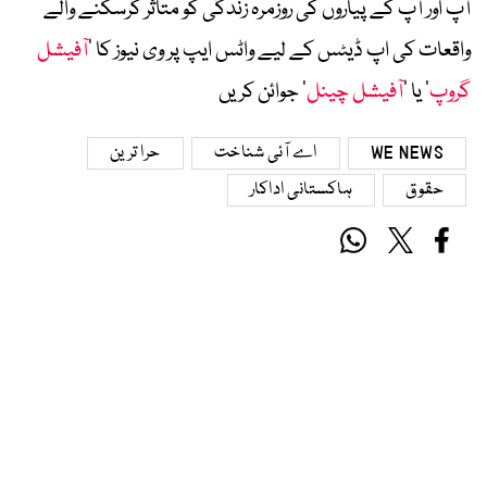
آپ اور آپ کے پیاروں کی روزمرہ زندگی کو متاثر کرسکنے والے
واقعات کی اپ ڈیٹس کے لیے واٹس ایپ پر وی نیوز کا ’
آفیشل
گروپ
‘ یا ’
آفیشل چینل
‘ جوائن کریں
WE NEWS
اے آئی شناخت
حرا ترین
حقوق
ہاکستانی اداکار