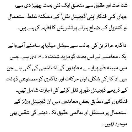
شناخت اور حقوق سے متعلق ایک نئی بحث چھیڑ دی ہے،
جہاں کئی فنکار اپنی’ڈیجیٹل نقل‘ کے ممکنہ غلط استعمال
اور کنٹرول کے ضائع ہونے پر تشویش کا اظہار کررہے ہیں۔
اداکارہ حرا ترین کی جانب سے سوشل میڈیا پر سامنے آنے والے
ایک معاملے نے اس بحث کو مزید شدت دے دی ہے، جس
میں مبینہ طور پر ایسے معاہدوں کی نشاندہی کی گئی ہے جن
میں اداکار کی شکل، آواز، حرکات اور اداکاری کو مصنوعی ذہانت
کے ذریعے ڈیجیٹل طور پر نقل کرنے کی اجازت شامل تھی۔
فنکاروں کے مطابق بعض معاہدوں میں ان ڈیجیٹل ورژنز کے
استعمال پر مستقل اور عالمی حقوق تک دینے کی شقیں بھی
موجود تھیں۔