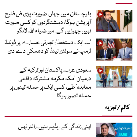
بلوچستان میں جہاں ضرورت پڑی فل فلیج
آپریشن ہوگا، دہشتگردوں کو کسی صورت
نہیں چھوڑیں گے، میر ضیاء اللہ لانگو
’۔۔۔ ایک دستخط‘: تجارتی خسارے پر ڈونلڈ
ٹرمپ نے سوئٹزر لینڈ کو دھمکی دے دی
سعودی عرب، پاکستان اور ترکیہ کے
درمیان ’مکہ مکرمہ مشترکہ دفاعی
معاہدہ‘ طے، کسی ایک پر حملہ تینوں پر
حملہ تصور ہوگا
کالم / تجزیہ
اپنی زندگی کے ایڈیٹر بنیں، رائٹر نہیں