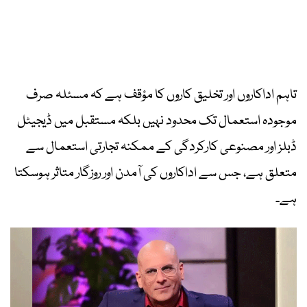
تاہم اداکاروں اور تخلیق کاروں کا مؤقف ہے کہ مسئلہ صرف
موجودہ استعمال تک محدود نہیں بلکہ مستقبل میں ڈیجیٹل
ڈبلز اور مصنوعی کارکردگی کے ممکنہ تجارتی استعمال سے
متعلق ہے، جس سے اداکاروں کی آمدن اور روزگار متاثر ہوسکتا
ہے۔