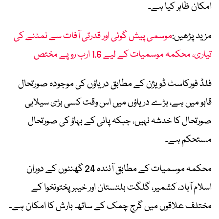
امکان ظاہر کیا ہے۔
مزید پڑھیں:
موسمی پیش گوئی اور قدرتی آفات سے نمٹنے کی
تیاری، محکمہ موسمیات کے لیے 1.6 ارب روپے مختص
فلڈ فورکاسٹ ڈویژن کے مطابق دریاؤں کی موجودہ صورتحال
قابو میں ہے، بڑے دریاؤں میں اس وقت کسی بڑی سیلابی
صورتحال کا خدشہ نہیں، جبکہ پانی کے بہاؤ کی صورتحال
مستحکم ہے۔
محکمہ موسمیات کے مطابق آئندہ 24 گھنٹوں کے دوران
اسلام آباد، کشمیر، گلگت بلتستان اور خیبرپختونخوا کے
مختلف علاقوں میں گرج چمک کے ساتھ بارش کا امکان ہے۔