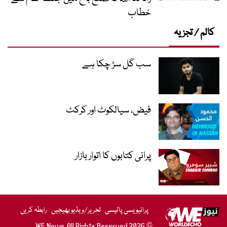
خطاب
کالم / تجزیہ
سب گل سڑ چکا ہے
فیض، سیالکوٹ اور کرکٹ
پرانی کتابوں کا اتوار بازار
پرائیویسی پالیسی
تحریر/ویڈیو بھیجیں
رابطہ کریں
© 2026 WE News. All Rights Reserved