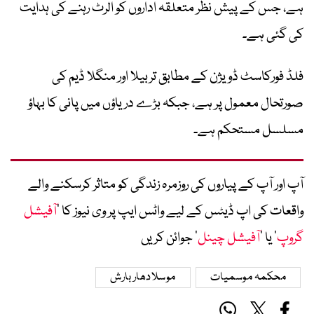
ہے، جس کے پیش نظر متعلقہ اداروں کو الرٹ رہنے کی ہدایت
کی گئی ہے۔
فلڈ فورکاسٹ ڈویژن کے مطابق تربیلا اور منگلا ڈیم کی
صورتحال معمول پر ہے، جبکہ بڑے دریاؤں میں پانی کا بہاؤ
مسلسل مستحکم ہے۔
آپ اور آپ کے پیاروں کی روزمرہ زندگی کو متاثر کرسکنے والے
واقعات کی اپ ڈیٹس کے لیے واٹس ایپ پر وی نیوز کا ’
آفیشل
گروپ
‘ یا ’
آفیشل چینل
‘ جوائن کریں
محکمہ موسمیات
موسلادھار بارش