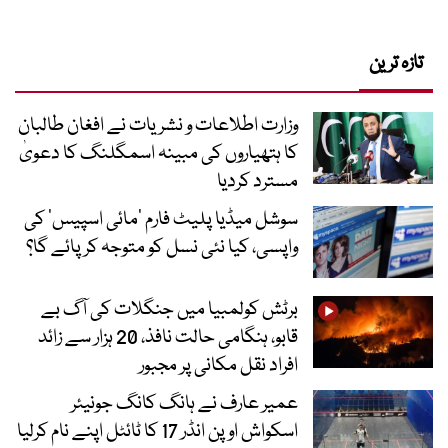
تازہ ترین
وزارت اطلاعات و نشریات نے افغان طالبان
کا ہتھیاروں کی مبینہ اسمگلنگ کا دعویٰ
مسترد کردیا
سوشل میڈیا پلیٹ فارم ‘مائی اسپیس’ کی
واپسی، کیا نئی نسل کو متوجہ کر پائے گا؟
برٹش کولمبیا میں جنگلات کی آگ بے
قابو، ہنگامی حالت نافذ، 20 ہزار سے زائد
افراد نقل مکانی پر مجبور
عمیر عارف نے ہانگ کانگ جونیئر
اسکواش اوپن انڈر 17 کا ٹائٹل اپنے نام کرلیا