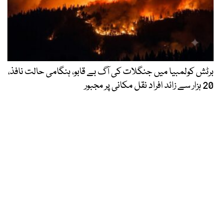
برٹش کولمبیا میں جنگلات کی آگ بے قابو، ہنگامی حالت نافذ،
20 ہزار سے زائد افراد نقل مکانی پر مجبور