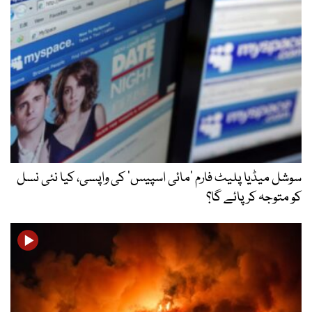
سوشل میڈیا پلیٹ فارم ‘مائی اسپیس’ کی واپسی، کیا نئی نسل
کو متوجہ کر پائے گا؟