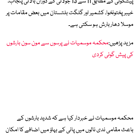
پیشگوئی کے مطابق 11 سے 13 جولائی کے دوران بالائی پنجاب،
خیبرپختونخوا، کشمیر اور گلگت بلتستان میں بعض مقامات پر
موسلا دھار بارش ہو سکتی ہے۔
مزید پڑھیں:
محکمہ موسمیات نے پرسوں سے مون سون بارشوں
کی پیش گوئی کردی
محکمہ موسمیات نے خبردار کیا ہے کہ شدید بارشوں کے
باعث مقامی ندی نالوں میں پانی کے بہاؤ میں اضافے کا امکان