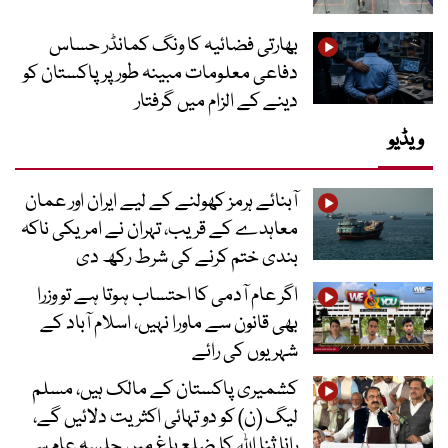
بھارتی فضائیہ کا ونگ کمانڈر حساس
دفاعی معلومات مبینہ طور پر پاکستان کو
دینے کے الزام میں گرفتار
ویڈیو
آبنائے ہرمز کھولنے کے لیے ایران اور عمان
معاہدے کے قریب، تہران نے امریکی ناکہ
بندی ختم کرنے کی شرط رکھ دی
اگر عام آدمی کا احتساب ہوتا ہے تو وزرا
بھی قانون سے ماورا نہیں، اسلام آباد کے
شہریوں کی رائے
کشمیری پاکستان کے مالک ہیں، مسلم
لیگ (ن) کو دو تہائی اکثریت دلائیں گے،
رانا ثنا اللہ کا ضلع باغ میں جلسہ عام سے