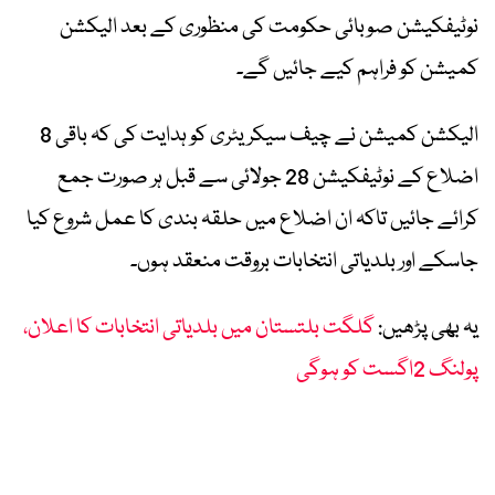
نوٹیفکیشن صوبائی حکومت کی منظوری کے بعد الیکشن
کمیشن کو فراہم کیے جائیں گے۔
الیکشن کمیشن نے چیف سیکریٹری کو ہدایت کی کہ باقی 8
اضلاع کے نوٹیفکیشن 28 جولائی سے قبل ہر صورت جمع
کرائے جائیں تاکہ ان اضلاع میں حلقہ بندی کا عمل شروع کیا
جاسکے اور بلدیاتی انتخابات بروقت منعقد ہوں۔
یہ بھی پڑھیں:
گلگت بلتستان میں بلدیاتی انتخابات کا اعلان،
پولنگ 2اگست کو ہوگی