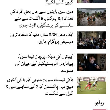
کیوں گانے لگے؟
مون سون بارشوں سے جاں بحق افراد کی
تعداد 151 ہوگئی، 8 اگست سے نئے
سلسلے کی پیشگوئی، الرٹ جاری
ایک دھن 639 سال، دنیا کا منفرد ترین
موسیقی پروگرام جاری
‘بھوتوں کی مہک پہچان لیتا ہوں’،
پیرانارمل انویسٹیگیٹر کے حیران کن
دعوے
ہاکی ٹیسٹ سیریز: جنوبی کوریا کی آخری
میچ میں پاکستان کو 2 کے مقابلے میں 6
گول سے شکست
ویڈیو