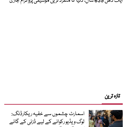
ایک دھن 639 سال، دنیا کا منفرد ترین موسیقی پروگرام جاری
تازہ ترین
اسمارٹ چشموں سے خفیہ ریکارڈنگ:
لوگ ویڈیو رکوانے کے لیے ڈزنی کے گانے