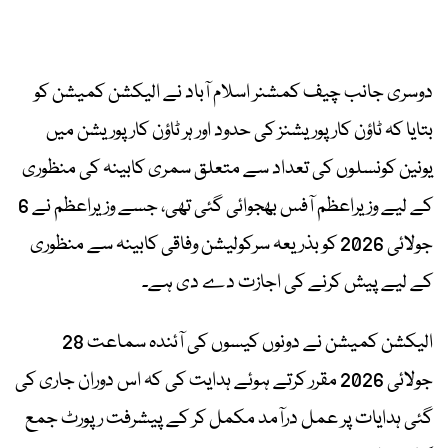
دوسری جانب چیف کمشنر اسلام آباد نے الیکشن کمیشن کو
بتایا کہ ٹاؤن کارپوریشنز کی حدود اور ہر ٹاؤن کارپوریشن میں
یونین کونسلوں کی تعداد سے متعلق سمری کابینہ کی منظوری
کے لیے وزیراعظم آفس بھجوائی گئی تھی، جسے وزیراعظم نے 6
جولائی 2026 کو بذریعہ سرکولیشن وفاقی کابینہ سے منظوری
کے لیے پیش کرنے کی اجازت دے دی ہے۔
الیکشن کمیشن نے دونوں کیسوں کی آئندہ سماعت 28
جولائی 2026 مقرر کرتے ہوئے ہدایت کی کہ اس دوران جاری کی
گئی ہدایات پر عمل درآمد مکمل کر کے پیشرفت رپورٹ جمع