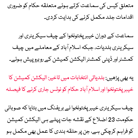
متعلق کیس کی سماعت کرتے ہوئے متعلقہ حکام کو ضروری
اقدامات جلد مکمل کرنے کی ہدایت کردی۔
سماعت کے دوران خیبرپختونخوا کے چیف سیکریٹری اور
سیکریٹری بلدیات، جبکہ اسلام آباد کے معاملے میں چیف
کمشنر اور ڈپٹی کمشنر الیکشن کمیشن کے روبرو پیش ہوئے۔
یہ بھی پڑھیں:
بلدیاتی انتخابات میں تاخیر: الیکشن کمیشن کا
خیبر پختونخوا اور اسلام آباد حکام کو نوٹس جاری کرنے کا فیصلہ
چیف سیکریٹری خیبرپختونخوا نے بریفنگ میں بتایا کہ صوبائی
حکومت 23 اضلاع کے نقشہ جات پہلے ہی الیکشن کمیشن
کو فراہم کرچکی ہے، جن پر حلقہ بندی کا عمل بھی مکمل ہو