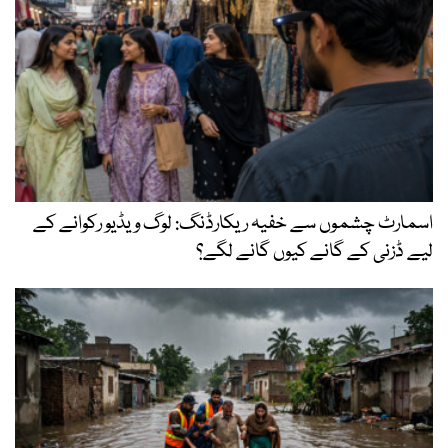
اسمارٹ چشموں سے خفیہ ریکارڈنگ: لوگ ویڈیو رکوانے کے
لیے ڈزنی کے گانے کیوں گانے لگے؟