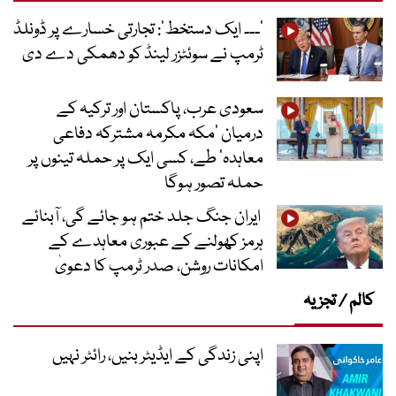
’۔۔۔ ایک دستخط‘: تجارتی خسارے پر ڈونلڈ
ٹرمپ نے سوئٹزر لینڈ کو دھمکی دے دی
سعودی عرب، پاکستان اور ترکیہ کے
درمیان ’مکہ مکرمہ مشترکہ دفاعی
معاہدہ‘ طے، کسی ایک پر حملہ تینوں پر
حملہ تصور ہوگا
ایران جنگ جلد ختم ہو جائے گی، آبنائے
ہرمز کھولنے کے عبوری معاہدے کے
امکانات روشن، صدر ٹرمپ کا دعویٰ
کالم / تجزیہ
اپنی زندگی کے ایڈیٹر بنیں، رائٹر نہیں