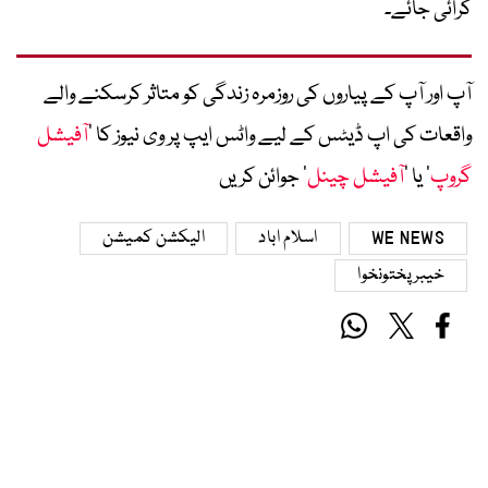
کرائی جائے۔
آپ اور آپ کے پیاروں کی روزمرہ زندگی کو متاثر کرسکنے والے
واقعات کی اپ ڈیٹس کے لیے واٹس ایپ پر وی نیوز کا ’
آفیشل
گروپ
‘ یا ’
آفیشل چینل
‘ جوائن کریں
WE NEWS
اسلام اباد
الیکشن کمیشن
خیبرپختونخوا