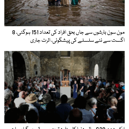
مون سون بارشوں سے جاں بحق افراد کی تعداد 151 ہوگئی، 8
اگست سے نئے سلسلے کی پیشگوئی، الرٹ جاری