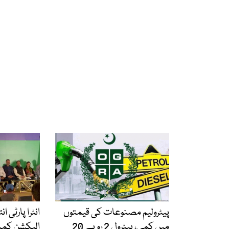
پیٹرولیم مصنوعات کی قیمتوں
انٹرا پارٹی ا
میں کمی، پیٹرول 2 روپے 20
الیکشن کمی