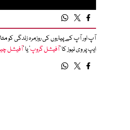
آپ اور آپ کے پیاروں کی روزمرہ زندگی کو 
ایپ پر وی نیوز کا ’
آفیشل گروپ
‘ یا ’
آفیشل چی