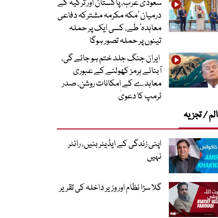
سعودی عرب، پاکستان اور ترکیہ کے
درمیان ’مکہ مکرمہ مشترکہ دفاعی
معاہدہ‘ طے، کسی ایک پر حملہ
تینوں پر حملہ تصور ہوگا
ایران جنگ جلد ختم ہو جائے گی،
آبنائے ہرمز کھولنے کے عبوری
معاہدے کے امکانات روشن، صدر
ٹرمپ کا دعویٰ
لم / تجزیہ
اپنی زندگی کے ایڈیٹر بنیں، رائٹر
نہیں
گلا سڑا نظام اور وزیر داخلہ کی تقریر