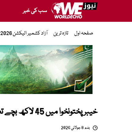
سب کی خبر
صفحہ اول
تازہ ترین
آزاد کشمیر الیکشن 2026
خیبر پختونخوا میں 45 لاکھ بچے تعلیم سے محروم
بدھ 8 جولائی 2026