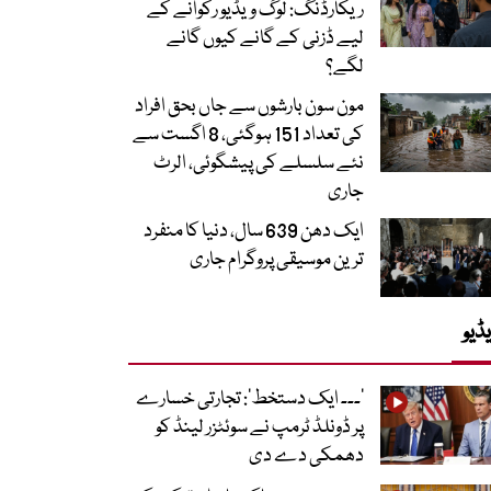
ریکارڈنگ: لوگ ویڈیو رکوانے کے
لیے ڈزنی کے گانے کیوں گانے
لگے؟
مون سون بارشوں سے جاں بحق افراد
کی تعداد 151 ہوگئی، 8 اگست سے
نئے سلسلے کی پیشگوئی، الرٹ
جاری
ایک دھن 639 سال، دنیا کا منفرد
ترین موسیقی پروگرام جاری
ڈیو
’۔۔۔ ایک دستخط‘: تجارتی خسارے
پر ڈونلڈ ٹرمپ نے سوئٹزر لینڈ کو
دھمکی دے دی