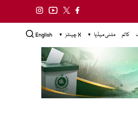
کالم
ملٹی میڈیا
X چینلز
English