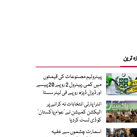
زہ ترین
پیٹرولیم مصنوعات کی قیمتوں
میں کمی، پیٹرول 2 روپے 20 پیسے
اور ڈیزل ڈیڑھ روپے فی لیٹر سستا
انٹرا پارٹی انتخابات نہ کرانے پر
الیکشن کمیشن نے ’عوام پاکستان‘
کو ڈی لسٹ کردیا
اسمارٹ چشموں سے خفیہ