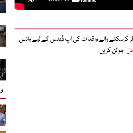
متاثر کرسکنے والے واقعات کی اپ ڈیٹس کے لیے واٹس
نل
‘ جوائن کریں
وی