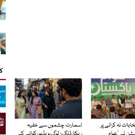
کا
نتخابات نہ کرانے پر
اسمارٹ چشموں سے خفیہ
شن نے ’عوام
ریکارڈنگ: لوگ ویڈیو رکوانے کے