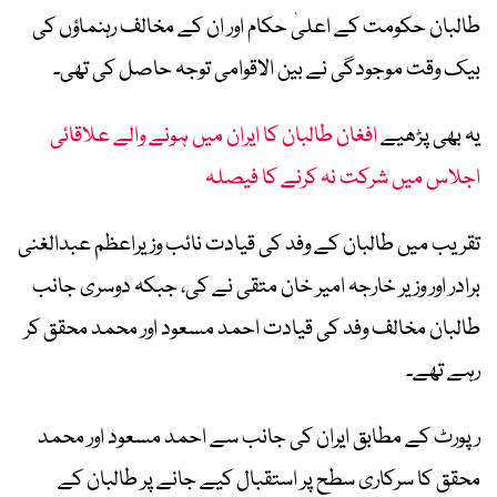
طالبان حکومت کے اعلیٰ حکام اور ان کے مخالف رہنماؤں کی
بیک وقت موجودگی نے بین الاقوامی توجہ حاصل کی تھی۔
یہ بھی پڑھیے
افغان طالبان کا ایران میں ہونے والے علاقائی
اجلاس میں شرکت نہ کرنے کا فیصلہ
تقریب میں طالبان کے وفد کی قیادت نائب وزیراعظم عبدالغنی
برادر اور وزیر خارجہ امیر خان متقی نے کی، جبکہ دوسری جانب
طالبان مخالف وفد کی قیادت احمد مسعود اور محمد محقق کر
رہے تھے۔
رپورٹ کے مطابق ایران کی جانب سے احمد مسعود اور محمد
محقق کا سرکاری سطح پر استقبال کیے جانے پر طالبان کے