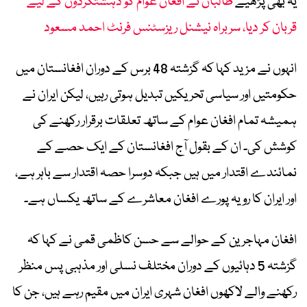
یہ بھی پڑھیے
طالبان نے افغان عوام کو دہشتگردوں کے لیے
قربان کر دیا، سربراہ نیشنل ریزسٹنس فرنٹ احمد مسعود
انہوں نے مزید کہا کہ گزشتہ 48 برس کے دوران افغانستان میں
حکومتیں اور سیاسی تحریکیں تبدیل ہوتی رہیں، لیکن ایران نے
ہمیشہ تمام افغان عوام کے ساتھ تعلقات برقرار رکھنے کی
کوشش کی۔ ان کے بقول آج افغانستان کے ایک حصے کے
نمائندے اقتدار میں ہیں جبکہ دوسرا حصہ اقتدار سے باہر ہے،
اور ایران کا رویہ پورے افغان معاشرے کے ساتھ یکساں ہے۔
افغان مہاجرین کے حوالے سے حسن کاظمی قمی نے کہا کہ
گزشتہ 5 دہائیوں کے دوران مختلف نسلی اور مذہبی پس منظر
رکھنے والے لاکھوں افغان شہری ایران میں مقیم رہے ہیں، جن کا