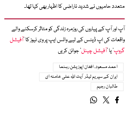
متعدد حامیوں نے شدید ناراضی کا اظہار بھی کیا تھا۔
آپ اور آپ کے پیاروں کی روزمرہ زندگی کو متاثر کرسکنے والے
واقعات کی اپ ڈیٹس کے لیے واٹس ایپ پر وی نیوز کا ’
آفیشل
گروپ
‘ یا ’
آفیشل چینل
‘ جوائن کریں
احمد مسعود، افغان اپوزیشن رہنما
ایران کے سپریم لیڈر آیت اللہ علی خامنہ ای
طالبان رجیم