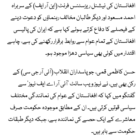
افغانستان کی نیشنل ریزسٹنس فرنٹ (این آر ایف) کے سربراہ
احمد مسعود اور دیگر طالبان مخالف رہنماؤں کو دعوت دینے
کے فیصلے کا دفاع کرتے ہوئے کہا ہے کہ ایران کی پالیسی
افغانستان کے تمام عوام سے روابط برقرار رکھنے کی ہے، چاہے
اقتدار میں کوئی بھی سیاسی دھڑا موجود ہو۔
حسن کاظمی قمی، جو پاسداران انقلاب (آئی آر جی سی) کے
رکن بھی ہیں، نے نیوز ویب سائٹ ’آئی آر اے ایف نیوز‘ سے
گفتگو میں کہا کہ افغانستان کے عوام کی نمائندگی مختلف
سیاسی قوتیں کرتی ہیں۔ ان کے مطابق موجودہ حکومت صرف
معاشرے کے ایک حصے کی نمائندہ ہے، جبکہ دیگر طبقات
حکومت سے باہر ہیں۔