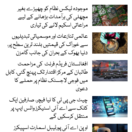
موجودہ ٹیکس نظام کو چھیڑے بغیر
مچھلی کی برآمدات بڑھانے کے لیے
مراعاتی اسکیم لانے کی تیاری
عالمی تنازعات اور موسمیاتی تبدیلیوں
سے خوراک کی قیمتیں بلند ترین سطح پر،
دنیا بھوک کے بحران کی جانب گامزن
افغانستان فریڈم فرنٹ کی مزاحمت
طالبان کے مرکز اقتدار تک پہنچ گئی، کابل
میں فوجی لاجسٹک نظام پر حملے کا
دعویٰ
چیٹ جی پی ٹی کا نیا فیچر، صارفین ایک
کلک سے اے آئی اسٹیکرز واٹس ایپ پر
منتقل کرسکیں گے
اوپن اے آئی پورٹیبل اسمارٹ اسپیکرز