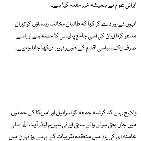
ایرانی عوام نے ہمیشہ خیر مقدم کیا ہے۔
انہوں نے زور دے کر کہا کہ طالبان مخالف رہنماؤں کو تہران
مدعو کرنا ایران کی اسی جامع پالیسی کا حصہ ہے اور اسے
صرف ایک سیاسی اقدام کے طور پر نہیں دیکھا جانا چاہیے۔
واضح رہے کہ گزشتہ جمعہ کو اسرائیل اور امریکا کے حملوں
میں جاں بحق ہونے والے سابق ایرانی سپریم لیڈر آیت اللہ علی
خامنہ ای کی یاد میں منعقدہ تقریبات کے پہلے روز تہران میں