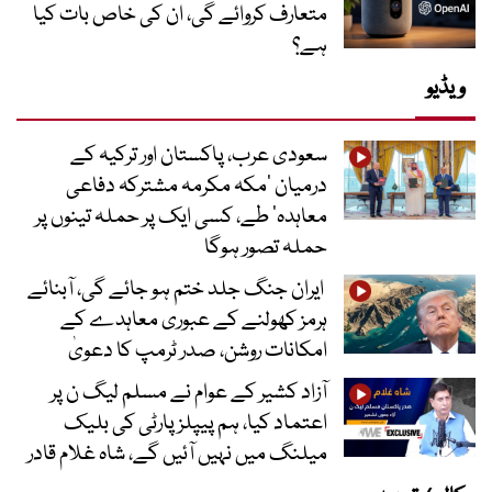
متعارف کروائے گی، ان کی خاص بات کیا
ہے؟
ویڈیو
سعودی عرب، پاکستان اور ترکیہ کے
درمیان ’مکہ مکرمہ مشترکہ دفاعی
معاہدہ‘ طے، کسی ایک پر حملہ تینوں پر
حملہ تصور ہوگا
ایران جنگ جلد ختم ہو جائے گی، آبنائے
ہرمز کھولنے کے عبوری معاہدے کے
امکانات روشن، صدر ٹرمپ کا دعویٰ
آزاد کشیر کے عوام نے مسلم لیگ ن پر
اعتماد کیا، ہم پیپلز پارٹی کی بلیک
میلنگ میں نہیں آئیں گے، شاہ غلام قادر