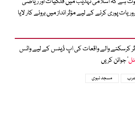
ثبوت ہے کہ اسلامی تہذیب میں فلکیات اور ریاضی
ات پوری کرنے کے لیے مؤثر انداز میں بروئے کار لایا
متاثر کرسکنے والے واقعات کی اپ ڈیٹس کے لیے واٹس
نل
‘ جوائن کریں
عرب
مسجد نبوی