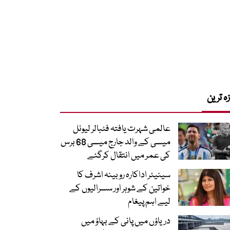
زہ ترین
عالمی شہرت یافتہ فٹبالر لیونل
میسی کے والد جارج میسی 68 برس
کی عمر میں انتقال کرگئے
سینیئر اداکارہ روبینہ اشرف کا
خواتین کے شوہر اور سسرالیوں کے
لیے اہم پیغام
دریاؤں میں پانی کے بہاؤ میں