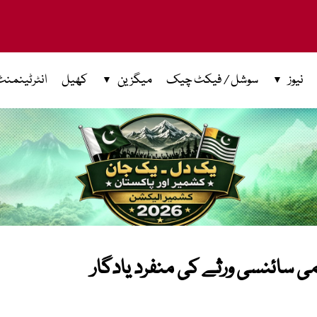
نیوز
سوشل / فیکٹ چیک
میگزین
کھیل
انٹرٹینمنٹ
ی سائنسی ورثے کی منفرد یادگار