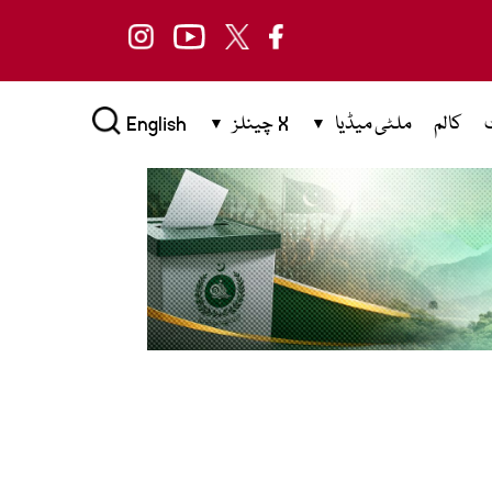
کالم
ملٹی میڈیا
X چینلز
English