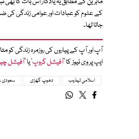
ماہرین کے مطابق یہ یادگار اس بات کا بھی 
کے علوم کو عبادات اور عوامی زندگی کی ضروری
جاتا تھا۔
آپ اور آپ کے پیاروں کی روزمرہ زندگی کو 
ایپ پر وی نیوز کا ’
آفیشل گروپ
‘ یا ’
آفیشل چی
اسلامی تہذیب
دھوپ گھڑی
سعودی 