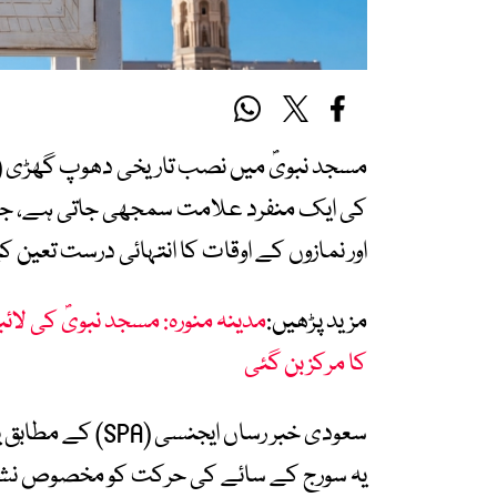
مسجد نبویؐ میں نصب تاریخی دھوپ گھڑی (س
کی ایک منفرد علامت سمجھی جاتی ہے، جس
اور نمازوں کے اوقات کا انتہائی درست تعین کیا
مزید پڑھیں:
مدینہ منورہ: مسجد نبویؐ کی لائب
کا مرکز بن گئی
یہ سورج کے سائے کی حرکت کو مخصوص نشانا