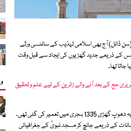
ن ڈائل) آج بھی اسلامی تہذیب کے سائنسی ورثے
 کے ذریعے جدید گھڑیوں کی ایجاد سے قبل وقت
 جاتا تھا۔
وی
ریری حج کے بعد آنے والے زائرین کے لیے علم و تحقیق
سعودی خبر رساں ایجنسی (SPA) کے مطابق یہ دھوپ گھڑی 1335 ہجری میں تعمیر کی گئی تھی۔
ت کے ذریعے جانچ کر مسجد نبویؐ کے جغرافیائی