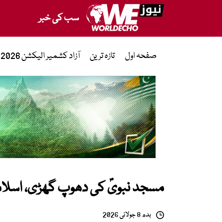
سب کی خبر
صفحہ اول
تازہ ترین
آزاد کشمیر الیکشن 2026
مسجد نبویؐ کی دھوپ گھڑی، اسلام
بدھ 8 جولائی 2026