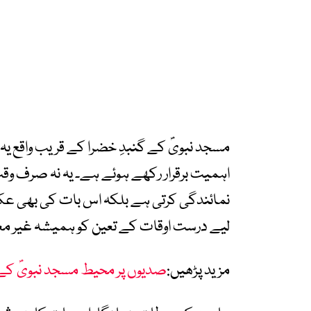
مسجد نبویؐ کے گنبدِ خضرا کے قریب واقع یہ 
اہمیت برقرار رکھے ہوئے ہے۔ یہ نہ صرف وقت
نمائندگی کرتی ہے بلکہ اس بات کی بھی ع
لیے درست اوقات کے تعین کو ہمیشہ غیر م
مزید پڑھیں:
صدیوں پر محیط مسجد نبویؐ کے تعم