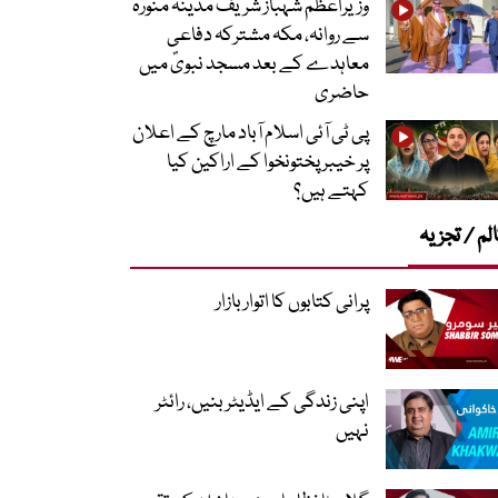
وزیراعظم شہباز شریف مدینہ منورہ
سے روانہ، مکہ مشترکہ دفاعی
معاہدے کے بعد مسجد نبویؐ میں
حاضری
پی ٹی آئی اسلام آباد مارچ کے اعلان
پر خیبر پختونخوا کے اراکین کیا
کہتے ہیں؟
لم / تجزیہ
پرانی کتابوں کا اتوار بازار
اپنی زندگی کے ایڈیٹر بنیں، رائٹر
نہیں