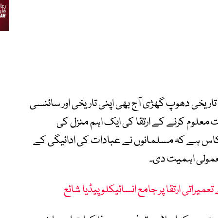
تاریخی دھوپ گھڑی آج بھی اپنی تاریخی اور سائنسی
 معلوم کرنے کے ارتقا کی ایک اہم منزل کی
کاس ہے کہ مسلمانوں نے عبادات کی ادائیگی کے
عمولی اہمیت دی۔
یراتی ارتقا پر جامع انسائیکلوپیڈیا شائع