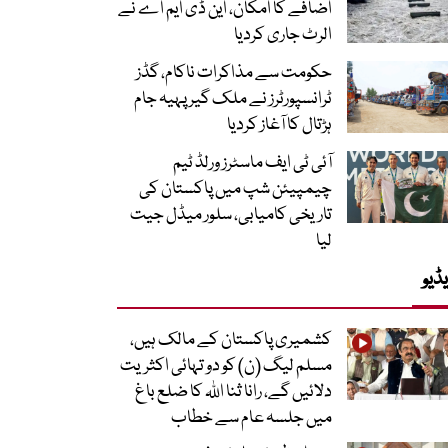
اضافے کا امکان، این ڈی ایم اے نے
الرٹ جاری کردیا
حکومت سے مذاکرات ناکام، گڈز
ٹرانسپورٹرز نے ملک گیر پہیہ جام
ہڑتال کا آغاز کردیا
آئی ٹی ایف ماسٹرز ورلڈ ٹیم
چیمپیئن شپ میں پاکستان کی
تاریخی کامیابی، سلور میڈل جیت
لیا
ڈیو
کشمیری پاکستان کے مالک ہیں،
مسلم لیگ (ن) کو دو تہائی اکثریت
دلائیں گے، رانا ثنا اللہ کا ضلع باغ
میں جلسہ عام سے خطاب