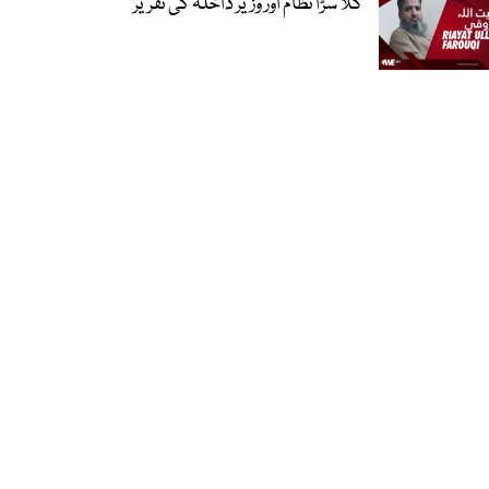
گلا سڑا نظام اور وزیر داخلہ کی تقریر