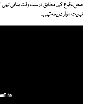
محلِ وقوع کے مطابق درست وقت بتاتی تھی اور
نہایت مؤثر ذریعہ تھی۔