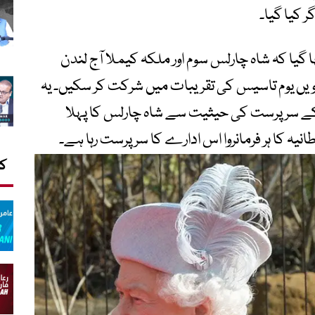
 کیا گیا۔
یا کہ شاہ چارلس سوم اور ملکہ کیملا آج لندن
یا گھر کا دورہ کریں گے تاکہ اس کے 200 ویں یوم تاسیس کی تقریبات میں شرکت کر سکیں۔ یہ
 کے سرپرست کی حیثیت سے شاہ چارلس کا پہلا
کا