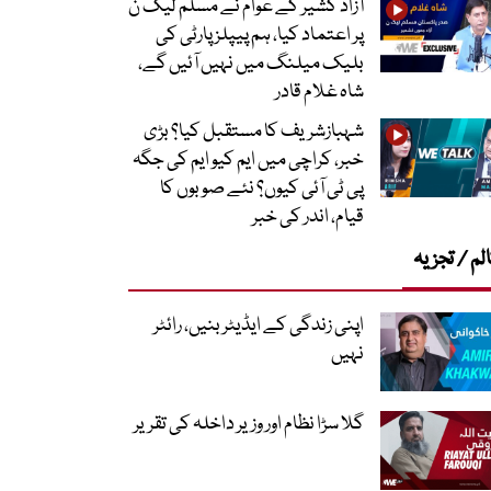
آزاد کشیر کے عوام نے مسلم لیگ ن
پر اعتماد کیا، ہم پیپلز پارٹی کی
بلیک میلنگ میں نہیں آئیں گے،
شاہ غلام قادر
شہبازشریف کا مستقبل کیا؟ بڑی
خبر، کراچی میں ایم کیو ایم کی جگہ
پی ٹی آئی کیوں؟ نئے صوبوں کا
قیام، اندر کی خبر
لم / تجزیہ
اپنی زندگی کے ایڈیٹر بنیں، رائٹر
نہیں
گلا سڑا نظام اور وزیر داخلہ کی تقریر