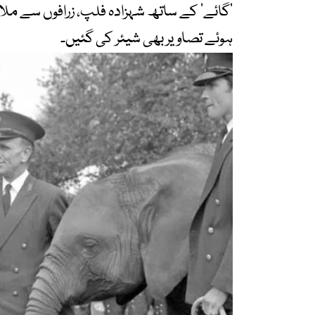
’گائے‘ کے ساتھ شہزادہ فلپ، زرافوں سے ملا
ہوئے تصاویر بھی شیئر کی گئیں۔