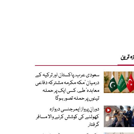
زہ ترین
سعودی عرب، پاکستان اور ترکیہ کے
درمیان ’مکہ مکرمہ مشترکہ دفاعی
معاہدہ‘ طے، کسی ایک پر حملہ
تینوں پر حملہ تصور ہوگا
دورانِ پرواز ایمرجنسی دروازہ
کھولنے کی کوشش کرنے والا مسافر
گرفتار