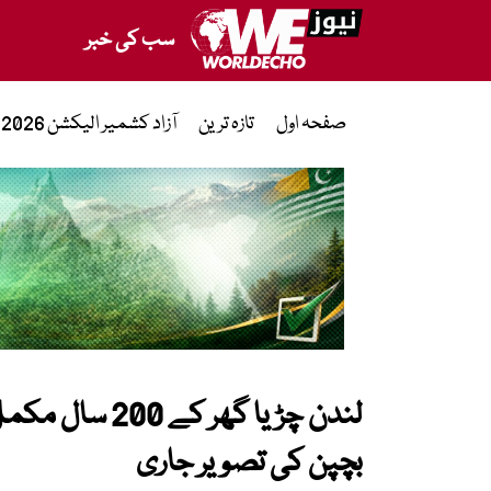
سب کی خبر
صفحہ اول
تازہ ترین
آزاد کشمیر الیکشن 2026
لندن چڑیا گھر 
بچپن کی تصویر جاری