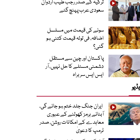
ترکیہ کے صدر رجب طیب اردوان
سعودی عرب پہنچ گئے
سونے کی قیمت میں مسلسل
اضافہ، فی تولہ قیمت کتنی ہو
گئی؟
پاکستان اور چین سے مستقل
دشمنی مسئلے کا حل نہیں، آر
ایس ایس سربراہ
ڈیو
ایران جنگ جلد ختم ہو جائے گی،
آبنائے ہرمز کھولنے کے عبوری
معاہدے کے امکانات روشن، صدر
ٹرمپ کا دعویٰ