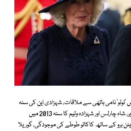
 علاوہ شہزادہ فلپ کی سنہ 1963 میں ’ٹوٹو‘ نامی ہاتھی سے ملاقات، شہزادی این کی سنہ
2000 میں ’میری‘ نامی زرافے کے ساتھ تصویر، شاہ چارلس اور شہزادہ ولیم کا سنہ 2013 میں
ایٹن برو کے ساتھ کاکاتو طوطے کی موجودگی، گوریلا