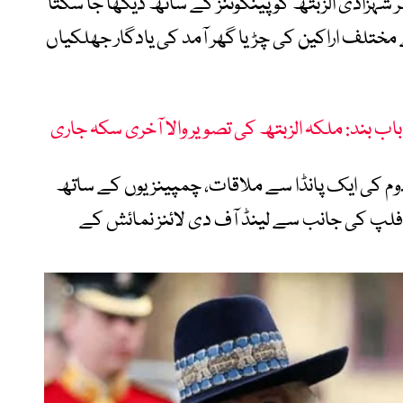
شہزادی الزبتھ کو پینگوئنز کے ساتھ دیکھا جا سکتا
مختلف اراکین کی چڑیا گھر آمد کی یادگار جھلکیاں
باب بند: ملکہ الزبتھ کی تصویر والا آخری سکہ جاری
میں ملکہ الزبتھ دوم کی ایک پانڈا سے ملاقات، چمپینزیوں کے ساتھ
ہ فلپ کی جانب سے لینڈ آف دی لائنز نمائش کے