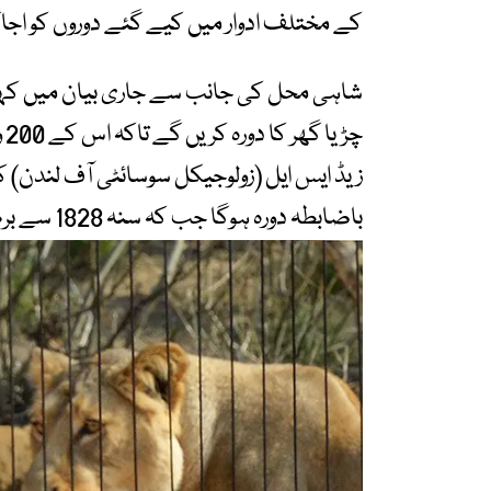
کے مختلف ادوار میں کیے گئے دوروں کو اجاگر
شاہی محل کی جانب سے جاری بیان میں کہا گ
چڑ
زیڈ ایس ایل (زولوجیکل سوسائٹی آف لندن)
باضابطہ دورہ ہوگا جب کہ سنہ 1828 سے برطانیہ کا ہر فرمانروا اس ادارے کا سرپرست رہا ہے۔