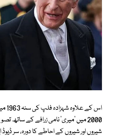
اس کے
شیروں اور شیروں کے احاطے کا دورہ، سر ڈیوڈ 