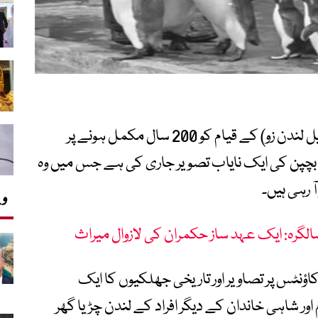
برطانیہ کے تاریخی لندن چڑیا گھر (زیڈ ایس ایل لندن زو) کے قیام کو 200 سال مکمل ہونے پر
 بچپن کی ایک نایاب تصویر جاری کی ہے جس میں وہ
وی
ؤنٹس پر تصاویر اور تاریخی جھلکیوں کا ایک
ر شاہی خاندان کے دیگر افراد کے لندن چڑیا گھر