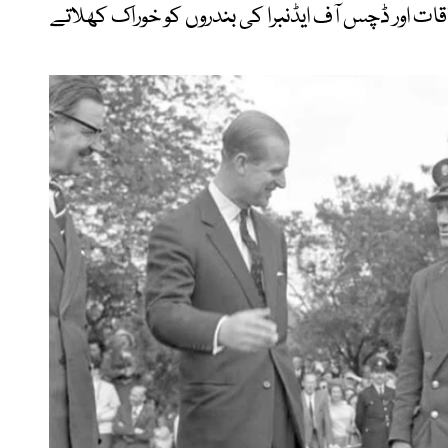
قات اور ڈچس آف ایڈنبرا کی بندروں کو خوراک کھلاتے