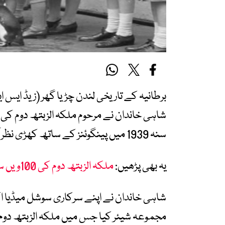
شاہی خاندان نے مرحوم ملکہ الزبتھ دوم کی
سنہ 1939 میں پینگوئنز کے ساتھ کھڑی نظر آ رہی ہیں۔
یہ بھی پڑھیں:
ملکہ الزبتھ دوم کی 100ویں سالگرہ: ایک عہد ساز حکمران کی لازوال میراث
شاہی خاندان نے اپنے سرکاری سوشل میڈیا اکا
مجموعہ شیئر کیا جس میں ملکہ الزبتھ دوم او