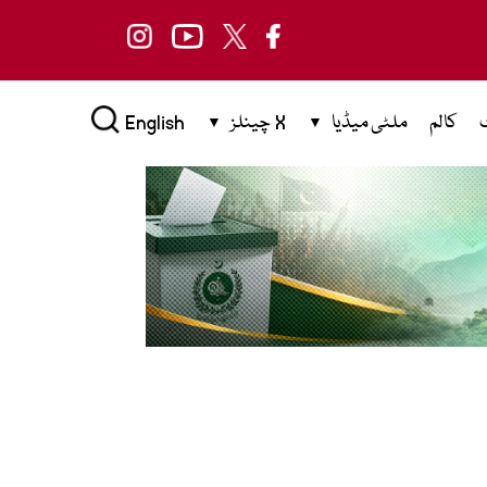
کالم
ملٹی میڈیا
X چینلز
English