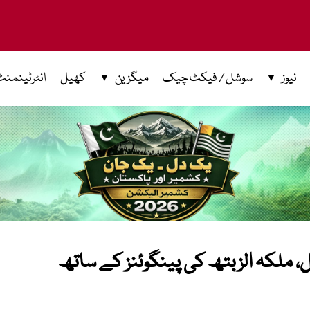
نیوز
سوشل / فیکٹ چیک
میگزین
کھیل
انٹرٹینمنٹ
کے 200 سال مکمل، ملکہ الزبتھ کی پینگوئنز کے ساتھ