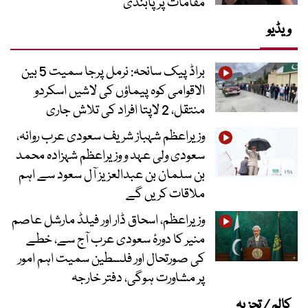
مقامات پر پابندی
ویڈیو
براڈ پیک سانحہ: نرمل پرجا سمیت 5 بین
الاقوامی کوہ پیماؤں کی لاشیں اسکردو
منتقل، 2 لاپتا افراد کی تلاش جاری
وزیراعظم شہباز شریف سعودی عرب روانہ،
سعودی ولی عہد و وزیراعظم شہزادہ محمد
بن سلمان بن عبدالعزیز آل سعود سے اہم
ملاقات کریں گے
وزیراعظم، اسحاق ڈار اور فیلڈ مارشل عاصم
منیر کا دورۂ سعودی عرب آج سے، خطے
کی صورتحال اور فلسطین سمیت اہم امور
پر مشاورت ہوگی، دفتر خارجہ
کالم / تجزیہ