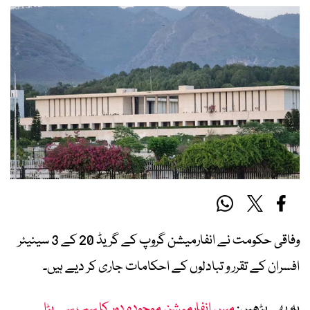
وفاقی حکومت نے انفارمیشن گروپ کے گریڈ 20 کے 3 سینیئر
افسران کے تقرر و تبادلوں کے احکامات جاری کر دیے ہیں۔
یہ بھی پڑھیں:
مس انفارمیشن موجودہ دور کا سب سے بڑا