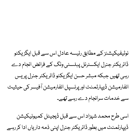
نوٹیفیکیشنز کے مطابق رئیسہ عادل اس سے قبل ایگزیکٹو
ڈائریکٹر جنرل ایکسٹرنل پبلسٹی ونگ کے فرائض انجام دے
رہی تھیں جبکہ مبشر حسن ایگزیکٹو ڈائریکٹر جنرل پریس
انفارمیشن ڈیپارٹمنٹ اور پرنسپل انفارمیشن آفیسر کی حیثیت
سے خدمات سرانجام دے رہے تھے۔
اسی طرح محمد شہزاد اس سے قبل ڈیجیٹل کمیونیکیشن
ڈیپارٹمنٹ میں بطور ڈائریکٹر جنرل اپنی ذمہ داریاں ادا کر رہے