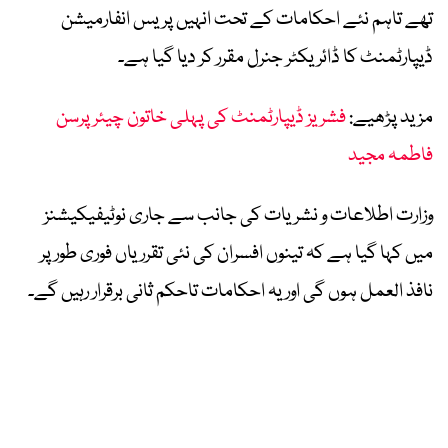
تھے تاہم نئے احکامات کے تحت انہیں پریس انفارمیشن
ڈیپارٹمنٹ کا ڈائریکٹر جنرل مقرر کر دیا گیا ہے۔
مزید پڑھیے:
فشریز ڈیپارٹمنٹ کی پہلی خاتون چیئرپرسن
فاطمہ مجید
وزارت اطلاعات و نشریات کی جانب سے جاری نوٹیفیکیشنز
میں کہا گیا ہے کہ تینوں افسران کی نئی تقرریاں فوری طور پر
نافذ العمل ہوں گی اور یہ احکامات تاحکم ثانی برقرار رہیں گے۔