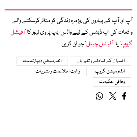
آپ اور آپ کے پیاروں کی روزمرہ زندگی کو متاثر کرسکنے والے
واقعات کی اپ ڈیٹس کے لیے واٹس ایپ پر وی نیوز کا ’
آفیشل
گروپ
‘ یا ’
آفیشل چینل
‘ جوائن کریں
افسران کے تبادلے و تقرریاں
انفارمیشن ڈیپارٹمنٹ
انفارمیشن گروپ
وزارت اطلاعات و نشریات
وفاقی حکومت