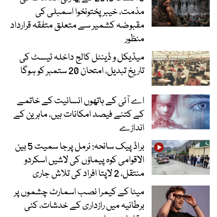
مذمت، خیبرپختونخوا اسمبلی کی
مقبوضہ کشمیر سے متعلق متفقہ قرارداد
منظور
میڈیکل و ڈینٹل کالج داخلہ ٹیسٹ کی
تاریخ تبدیل، امتحان 20 ستمبر کو ہوگا
اے آئی کے ہاتھوں انسانیت کے خاتمے
کے کتنے فیصد امکانات ہیں، ماہرین کے
اندازے
براڈ پیک سانحہ: نرمل پرجا سمیت 5 بین
الاقوامی کوہ پیماؤں کی لاشیں اسکردو
منتقل، 2 لاپتا افراد کی تلاش جاری
میٹا کے کیمرا نصب اسمارٹ چشموں پر
برطانیہ میں رازداری کے خدشات، کئی