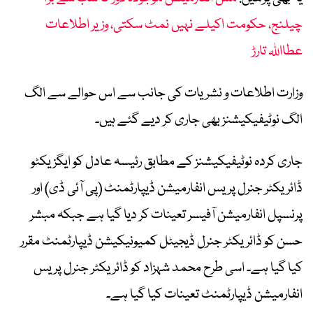
چیلنج، حکومت اکیلے نہیں نمٹ سکتی، وزیر اطلاعات
عطااللہ تارڑ
وزارت اطلاعات و نشریات کی جانب سے اس حوالے سے الگ
الگ نوٹیفیکیشنز بھی جاری کر دیے گئے ہیں۔
جاری کردہ نوٹیفیکیشنز کے مطابق رئیسہ عادل کو ایگزیکٹو
ڈائریکٹر جنرل پریس انفارمیشن ڈیپارٹمنٹ (پی آئی ڈی) اور
پرنسپل انفارمیشن آفیسر تعینات کر دیا گیا ہے جبکہ مبشر
حسن کو ڈائریکٹر جنرل ڈیجیٹل کمیونیکیشن ڈیپارٹمنٹ مقرر
کیا گیا ہے۔ اسی طرح محمد شہزاد کو ڈائریکٹر جنرل پریس
انفارمیشن ڈیپارٹمنٹ تعینات کیا گیا ہے۔