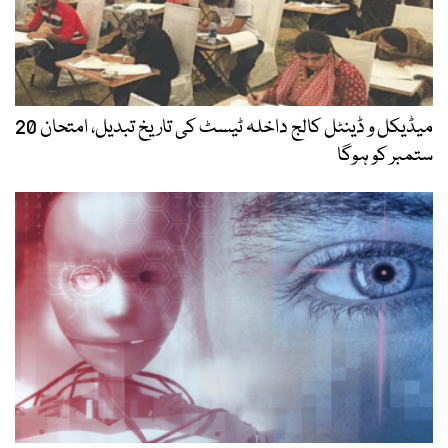
میڈیکل و ڈینٹل کالج داخلہ ٹیسٹ کی تاریخ تبدیل، امتحان 20
ستمبر کو ہوگا