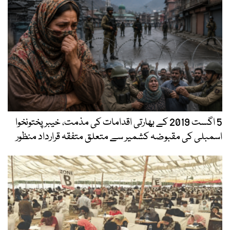
5 اگست 2019 کے بھارتی اقدامات کی مذمت، خیبرپختونخوا
اسمبلی کی مقبوضہ کشمیر سے متعلق متفقہ قرارداد منظور