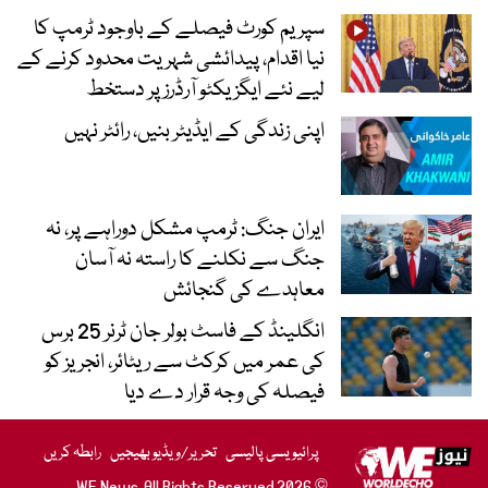
سپریم کورٹ فیصلے کے باوجود ٹرمپ کا
نیا اقدام، پیدائشی شہریت محدود کرنے کے
لیے نئے ایگزیکٹو آرڈرز پر دستخط
اپنی زندگی کے ایڈیٹر بنیں، رائٹر نہیں
ایران جنگ: ٹرمپ مشکل دوراہے پر، نہ
جنگ سے نکلنے کا راستہ نہ آسان
معاہدے کی گنجائش
انگلینڈ کے فاسٹ بولر جان ٹرنر 25 برس
کی عمر میں کرکٹ سے ریٹائر، انجریز کو
فیصلہ کی وجہ قرار دے دیا
پرائیویسی پالیسی
تحریر/ویڈیو بھیجیں
رابطہ کریں
© 2026 WE News. All Rights Reserved