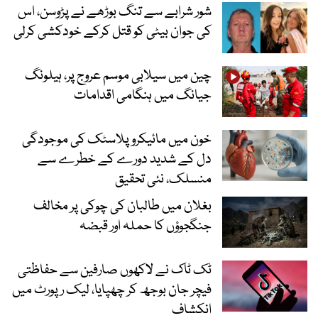
شور شرابے سے تنگ بوڑھے نے پڑوسن، اس
کی جوان بیٹی کو قتل کرکے خودکشی کرلی
چین میں سیلابی موسم عروج پر، ہیلونگ
جیانگ میں ہنگامی اقدامات
خون میں مائیکرو پلاسٹک کی موجودگی
دل کے شدید دورے کے خطرے سے
منسلک، نئی تحقیق
بغلان میں طالبان کی چوکی پر مخالف
جنگجوؤں کا حملہ اور قبضہ
ٹک ٹاک نے لاکھوں صارفین سے حفاظتی
فیچر جان بوجھ کر چھپایا، لیک رپورٹ میں
انکشاف