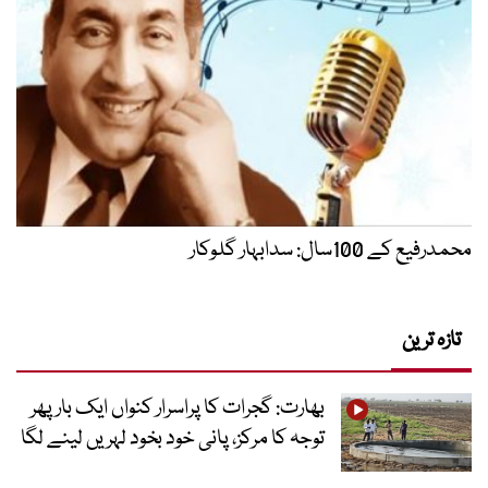
محمدرفیع کے 100سال: سدابہار گلوکار
تازہ ترین
بھارت: گجرات کا پراسرار کنواں ایک بار پھر
توجہ کا مرکز، پانی خود بخود لہریں لینے لگا