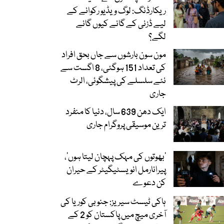
ریکارڈنگ: لوگ ویڈیو رکوانے کے
لیے ڈزنی کے گانے کیوں گانے
لگے؟
مون سون بارشوں سے جاں بحق افراد
کی تعداد 151 ہوگئی، 8 اگست سے
نئے سلسلے کی پیشگوئی، الرٹ
جاری
ایک دھن 639 سال، دنیا کا منفرد
ترین موسیقی پروگرام جاری
‘بھوتوں کی مہک پہچان لیتا ہوں’،
پیرانارمل انویسٹیگیٹر کے حیران
کن دعوے
ہاکی ٹیسٹ سیریز: جنوبی کوریا کی
آخری میچ میں پاکستان کو 2 کے