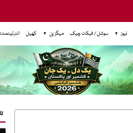
نیوز
سوشل / فیکٹ چیک
میگزین
کھیل
انٹرٹینمنٹ
تا