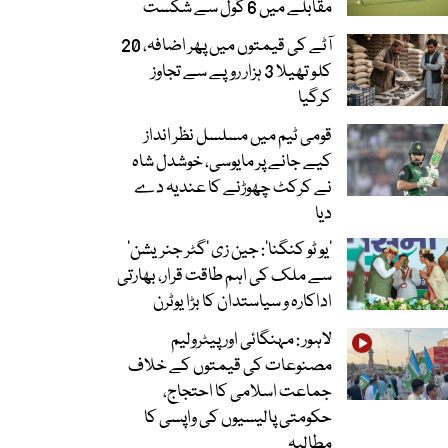
مقابلے میں 6 گول سے شکست
آٹے کی قیمتوں میں پھر اضافہ، 20
کلو تھیلا 3 ہزار روپے سے تجاوز
کرگیا
قومی ٹیم میں مسلسل نظر انداز
کیے جانے پر مایوسی، خوشدل شاہ
نے کرکٹ چھوڑنے کا عندیہ دے
دیا
’یو ٹو کنگنا‘: جین زی ’گٹر جنریشن‘
سے ملک کی اہم طاقت قرار، بھارتی
اداکارہ و سیاستدان کا بڑا یوٹرن
لاہور : مہنگائی اور پیٹرولیم
مصنوعات کی قیمتوں کے خلاف
جماعت اسلامی کا احتجاج،
حکومتی پالیسیوں کی واپسی کا
مطالبہ