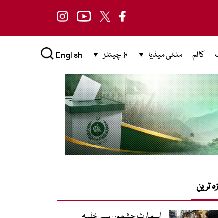
کالم
ملٹی میڈیا
X چینلز
English
زہ ترین
اسمارٹ چشموں سے خفیہ