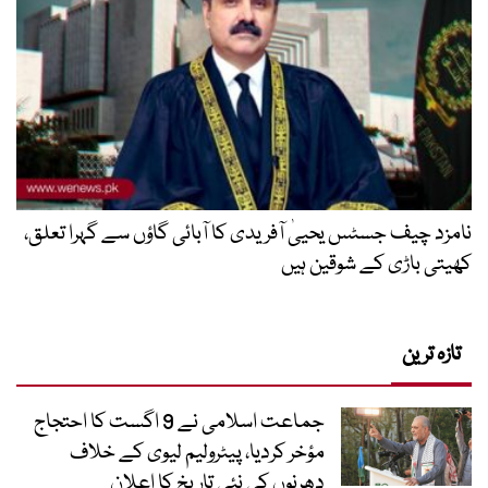
نامزد چیف جسٹس یحییٰ آفریدی کا آبائی گاؤں سے گہرا تعلق،
کھیتی باڑی کے شوقین ہیں
تازہ ترین
جماعت اسلامی نے 9 اگست کا احتجاج
مؤخر کردیا، پیٹرولیم لیوی کے خلاف
دھرنوں کی نئی تاریخ کا اعلان