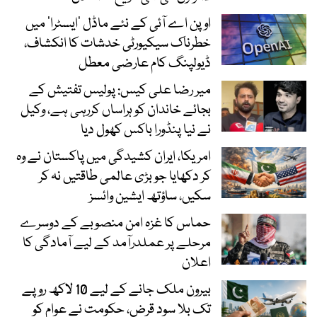
اوپن اے آئی کے نئے ماڈل ’ایسٹرا‘ میں
خطرناک سیکیورٹی خدشات کا انکشاف،
ڈیولپنگ کام عارضی معطل
میر رضا علی کیس: پولیس تفتیش کے
بجائے خاندان کو ہراساں کررہی ہے، وکیل
نے نیا پنڈورا باکس کھول دیا
امریکا، ایران کشیدگی میں پاکستان نے وہ
کر دکھایا جو بڑی عالمی طاقتیں نہ کر
سکیں، ساؤتھ ایشین وائسز
حماس کا غزہ امن منصوبے کے دوسرے
مرحلے پر عملدرآمد کے لیے آمادگی کا
اعلان
بیرون ملک جانے کے لیے 10 لاکھ روپے
تک بلا سود قرض، حکومت نے عوام کو