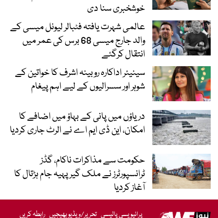
خوشخبری سنا دی
عالمی شہرت یافتہ فٹبالر لیونل میسی کے
والد جارج میسی 68 برس کی عمر میں
انتقال کرگئے
سینیئر اداکارہ روبینہ اشرف کا خواتین کے
شوہر اور سسرالیوں کے لیے اہم پیغام
دریاؤں میں پانی کے بہاؤ میں اضافے کا
امکان، این ڈی ایم اے نے الرٹ جاری کردیا
حکومت سے مذاکرات ناکام، گڈز
ٹرانسپورٹرز نے ملک گیر پہیہ جام ہڑتال کا
آغاز کردیا
پرائیویسی پالیسی
تحریر/ویڈیو بھیجیں
رابطہ کریں