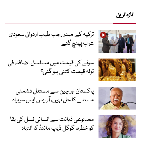
تازہ ترین
ترکیہ کے صدر رجب طیب اردوان سعودی
عرب پہنچ گئے
سونے کی قیمت میں مسلسل اضافہ، فی
تولہ قیمت کتنی ہو گئی؟
پاکستان اور چین سے مستقل دشمنی
مسئلے کا حل نہیں، آر ایس ایس سربراہ
مصنوعی ذہانت سے انسانی نسل کی بقا
کو خطرہ، گوگل ڈیپ مائنڈ کا انتباہ