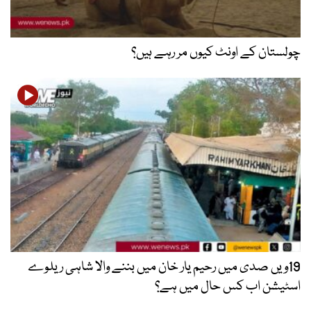
چولستان کے اونٹ کیوں مر رہے ہیں؟
19ویں صدی میں رحیم یار خان میں بننے والا شاہی ریلوے
اسٹیشن اب کس حال میں ہے؟