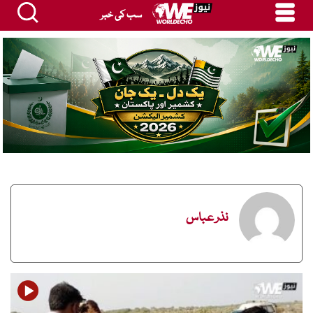
سب کی خبر
نذر عباس