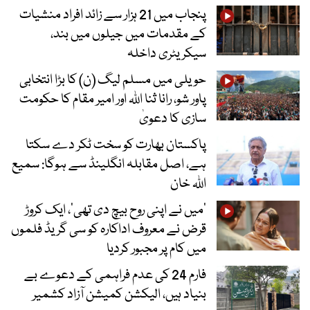
پنجاب میں 21 ہزار سے زائد افراد منشیات
کے مقدمات میں جیلوں میں بند،
سیکریٹری داخلہ
حویلی میں مسلم لیگ (ن) کا بڑا انتخابی
پاور شو، رانا ثنا اللہ اور امیر مقام کا حکومت
سازی کا دعویٰ
پاکستان بھارت کو سخت ٹکر دے سکتا
ہے، اصل مقابلہ انگلینڈ سے ہوگا: سمیع
اللہ خان
’میں نے اپنی روح بیچ دی تھی‘، ایک کروڑ
قرض نے معروف اداکارہ کو سی گریڈ فلموں
میں کام پر مجبور کردیا
فارم 24 کی عدم فراہمی کے دعوے بے
بنیاد ہیں، الیکشن کمیشن آزاد کشمیر