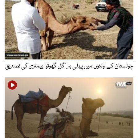
چولستان کے اونٹوں میں پہلی بار ’گل گھوٹو‘ بیماری کی تصدیق