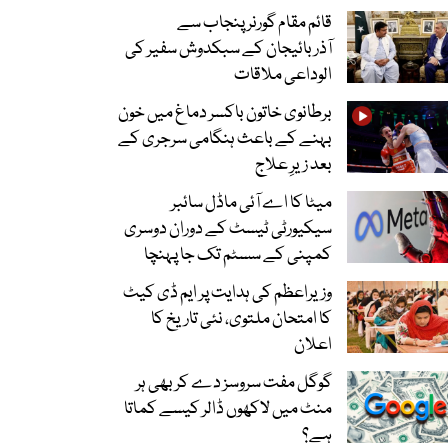
قائم مقام گورنر پنجاب سے
آذربائیجان کے سبکدوش سفیر کی
الوداعی ملاقات
برطانوی خاتون باکسر دماغ میں خون
بہنے کے باعث ہنگامی سرجری کے
بعد زیرِ علاج
میٹا کا اے آئی ماڈل سائبر
سیکیورٹی ٹیسٹ کے دوران دوسری
کمپنی کے سسٹم تک جا پہنچا
وزیراعظم کی ہدایت پر ایم ڈی کیٹ
کا امتحان ملتوی، نئی تاریخ کا
اعلان
گوگل مفت سروسز دے کر بھی ہر
منٹ میں لاکھوں ڈالر کیسے کماتا
ہے؟