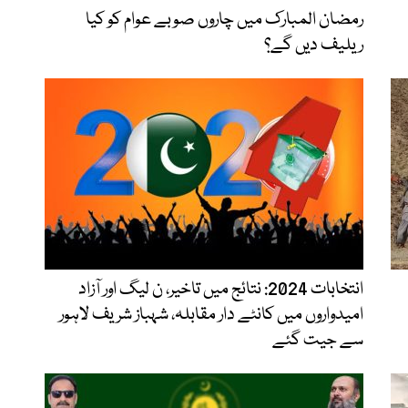
رمضان المبارک میں چاروں صوبے عوام کو کیا
ریلیف دیں گے؟
انتخابات 2024: نتائج میں تاخیر، ن لیگ اور آزاد
امیدواروں میں کانٹے دار مقابلہ، شہباز شریف لاہور
سے جیت گئے