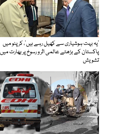
’یہ بہت ہوشیاری سے کھیل رہے ہیں‘، کرپٹو میں
پاکستان کے بڑھتے عالمی اثر و رسوخ پر بھارت میں
تشویش