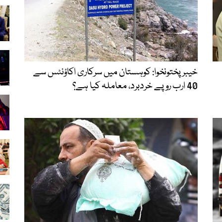
خیبر پختونخوا: کوہستان میں سرکاری اکاؤنٹس سے
40 ارب روپے خردبرد، معاملہ کیا ہے؟