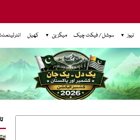
نیوز
سوشل / فیکٹ چیک
میگزین
کھیل
انٹرٹینمنٹ
تا