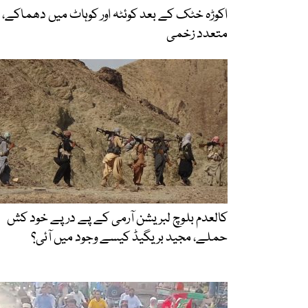
اکوڑہ خٹک کے بعد کوئٹہ اور کوہاٹ میں دھماکے،
متعدد زخمی
کالعدم بلوچ لبریشن آرمی کے پے در پے خود کش
حملے، مجید بریگیڈ کیسے وجود میں آئی؟