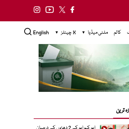
کالم
ملٹی میڈیا
X چینلز
English
زہ ترین
ایم کیو ایم کے 2 دھڑوں کے درمیان