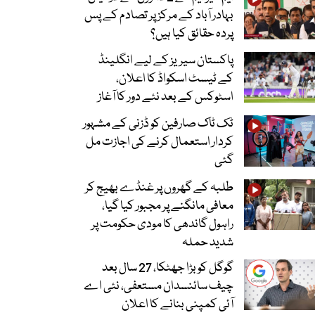
بہادر آباد کے مرکز پر تصادم کے پس
پردہ حقائق کیا ہیں؟
پاکستان سیریز کے لیے انگلینڈ
کے ٹیسٹ اسکواڈ کا اعلان،
اسٹوکس کے بعد نئے دور کا آغاز
ٹک ٹاک صارفین کو ڈزنی کے مشہور
کردار استعمال کرنے کی اجازت مل
گئی
طلبہ کے گھروں پر غنڈے بھیج کر
معافی مانگنے پر مجبور کیا گیا،
راہول گاندھی کا مودی حکومت پر
شدید حملہ
گوگل کو بڑا جھٹکا، 27 سال بعد
چیف سائنسدان مستعفی، نئی اے
آئی کمپنی بنانے کا اعلان