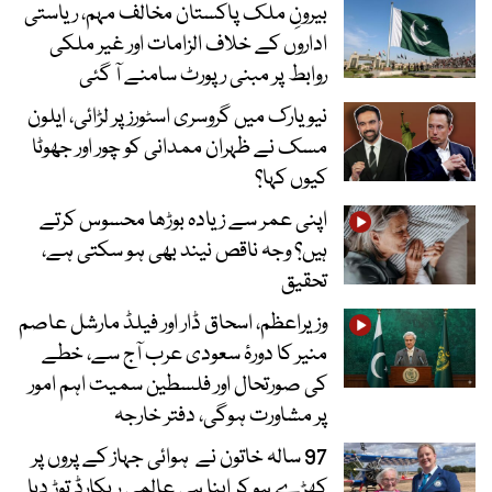
بیرونِ ملک پاکستان مخالف مہم، ریاستی
اداروں کے خلاف الزامات اور غیر ملکی
روابط پر مبنی رپورٹ سامنے آ گئی
نیویارک میں گروسری اسٹورز پر لڑائی، ایلون
مسک نے ظہران ممدانی کو چور اور جھوٹا
کیوں کہا؟
اپنی عمر سے زیادہ بوڑھا محسوس کرتے
ہیں؟ وجہ ناقص نیند بھی ہو سکتی ہے،
تحقیق
وزیراعظم، اسحاق ڈار اور فیلڈ مارشل عاصم
منیر کا دورۂ سعودی عرب آج سے، خطے
کی صورتحال اور فلسطین سمیت اہم امور
پر مشاورت ہوگی، دفتر خارجہ
97 سالہ خاتون نے ہوائی جہاز کے پروں پر
کھڑے ہو کر اپنا ہی عالمی ریکارڈ توڑ دیا