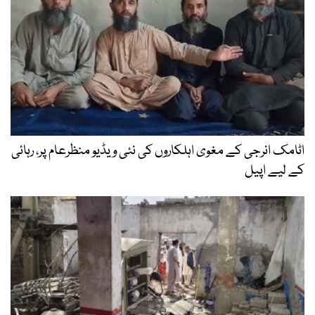
اٹامک انرجی کے مغوی اہلکاروں کی نئی ویڈیو منظرعام پر، رہائی
کے لیے اپیل