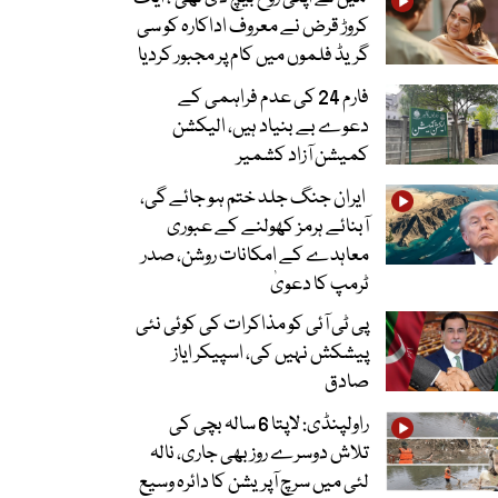
کروڑ قرض نے معروف اداکارہ کو سی
گریڈ فلموں میں کام پر مجبور کردیا
فارم 24 کی عدم فراہمی کے
دعوے بے بنیاد ہیں، الیکشن
کمیشن آزاد کشمیر
ایران جنگ جلد ختم ہو جائے گی،
آبنائے ہرمز کھولنے کے عبوری
معاہدے کے امکانات روشن، صدر
ٹرمپ کا دعویٰ
پی ٹی آئی کو مذاکرات کی کوئی نئی
پیشکش نہیں کی، اسپیکر ایاز
صادق
راولپنڈی: لاپتا 6 سالہ بچی کی
تلاش دوسرے روز بھی جاری، نالہ
لئی میں سرچ آپریشن کا دائرہ وسیع