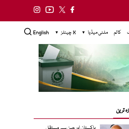
کالم
ملٹی میڈیا
X چینلز
English
زہ ترین
پاکستان اور چین سے مستقل