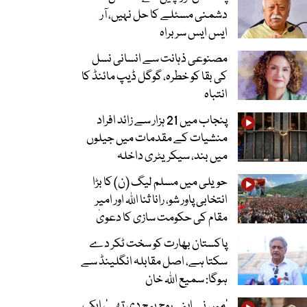
دشمنی مسئلے کا حل نہیں، آر
ایس ایس سربراہ
مصنوعی ذہانت سے انسانی نسل
کی بقا کو خطرہ، گوگل ڈیپ مائنڈ کا
انتباہ
پنجاب میں 21 ہزار سے زائد افراد
منشیات کے مقدمات میں جیلوں
میں بند، سیکریٹری داخلہ
حویلی میں مسلم لیگ (ن) کا بڑا
انتخابی پاور شو، رانا ثنا اللہ اور امیر
مقام کی حکومت سازی کا دعویٰ
پاکستان بھارت کو سخت ٹکر دے
سکتا ہے، اصل مقابلہ انگلینڈ سے
ہوگا: سمیع اللہ خان
’میں نے اپنی روح بیچ دی تھی‘، ایک