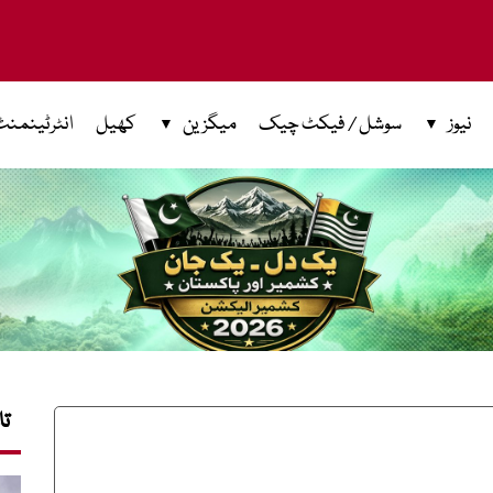
نیوز
سوشل / فیکٹ چیک
میگزین
کھیل
انٹرٹینمنٹ
تا