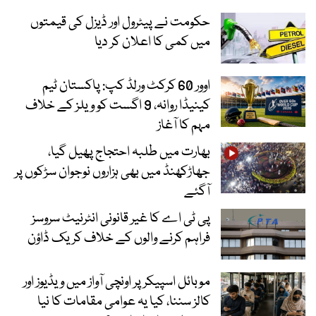
حکومت نے پیٹرول اور ڈیزل کی قیمتوں
میں کمی کا اعلان کر دیا
اوور 60 کرکٹ ورلڈ کپ: پاکستان ٹیم
کینیڈا روانہ، 9 اگست کو ویلز کے خلاف
مہم کا آغاز
بھارت میں طلبہ احتجاج پھیل گیا،
جھاڑکھنڈ میں بھی ہزاروں نوجوان سڑکوں پر
آگئے
پی ٹی اے کا غیر قانونی انٹرنیٹ سروسز
فراہم کرنے والوں کے خلاف کریک ڈاؤن
موبائل اسپیکر پر اونچی آواز میں ویڈیوز اور
کالز سننا، کیا یہ عوامی مقامات کا نیا