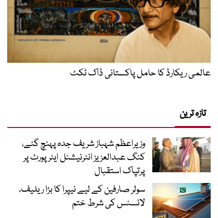
عالمی ریکارڈ کا حامل پاکستانی ڈاک ٹکٹ
تازہ ترین
وزیراعظم شہباز شریف جدہ پہنچ گئے،
کنگ عبدالعزیز انٹرنیشنل ایئر پورٹ پر
پرتپاک استقبال
سولر صارفین کے لیے نیپرا کا بڑا ریلیف،
لائسنس کی شرط ختم