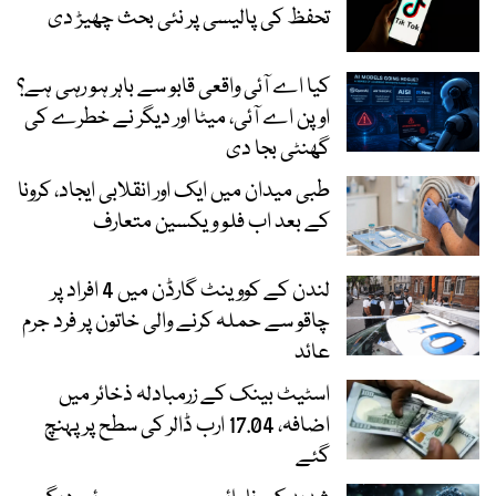
تحفظ کی پالیسی پر نئی بحث چھیڑ دی
کیا اے آئی واقعی قابو سے باہر ہو رہی ہے؟
اوپن اے آئی، میٹا اور دیگر نے خطرے کی
گھنٹی بجا دی
طبی میدان میں ایک اور انقلابی ایجاد، کرونا
کے بعد اب فلو ویکسین متعارف
لندن کے کووینٹ گارڈن میں 4 افراد پر
چاقو سے حملہ کرنے والی خاتون پر فرد جرم
عائد
اسٹیٹ بینک کے زرمبادلہ ذخائر میں
اضافہ، 17.04 ارب ڈالر کی سطح پر پہنچ
گئے