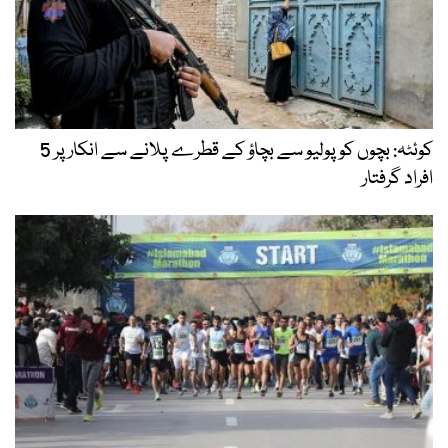
کوئٹہ: بچوں کو پولیو سے بچاؤ کے قطرے پلانے سے انکار پر 5
افراد گرفتار