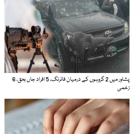
پشاور میں 2 گروہوں کے درمیان فائرنگ، 5 افراد جاں بحق، 6
زخمی