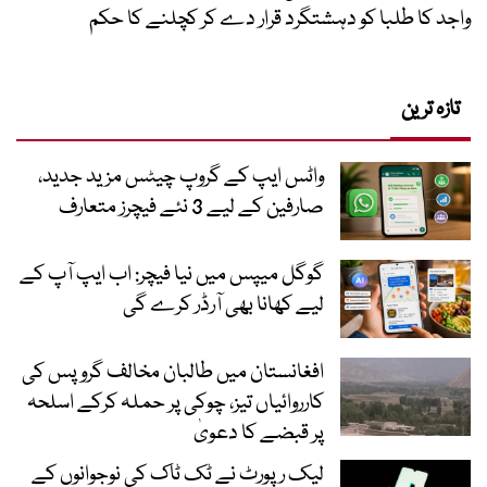
واجد کا طلبا کو دہشتگرد قرار دے کر کچلنے کا حکم
تازہ ترین
واٹس ایپ کے گروپ چیٹس مزید جدید،
صارفین کے لیے 3 نئے فیچرز متعارف
گوگل میپس میں نیا فیچر: اب ایپ آپ کے
لیے کھانا بھی آرڈر کرے گی
افغانستان میں طالبان مخالف گروپس کی
کارروائیاں تیز، چوکی پر حملہ کرکے اسلحہ
پر قبضے کا دعویٰ
لیک رپورٹ نے ٹک ٹاک کی نوجوانوں کے