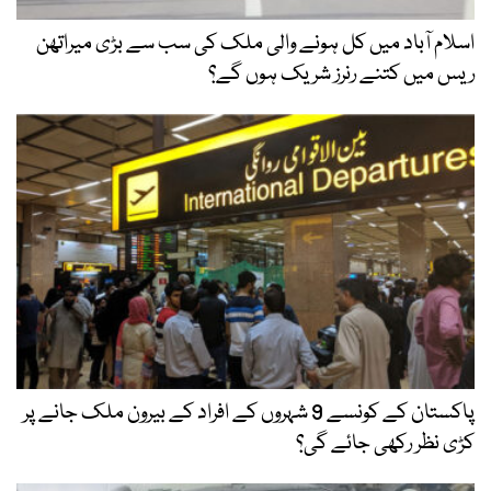
اسلام آباد میں کل ہونے والی ملک کی سب سے بڑی میراتھن
ریس میں کتنے رنرز شریک ہوں گے؟
پاکستان کے کونسے 9 شہروں کے افراد کے بیرون ملک جانے پر
کڑی نظر رکھی جائے گی؟