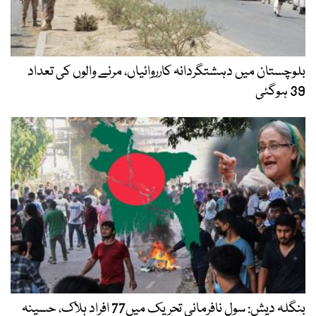
بلوچستان میں دہشتگردانہ کارروائیاں، مرنے والوں کی تعداد
39 ہوگئی
بنگلہ دیش: سول نافرمانی تحریک میں77 افراد ہلاک، حسینہ