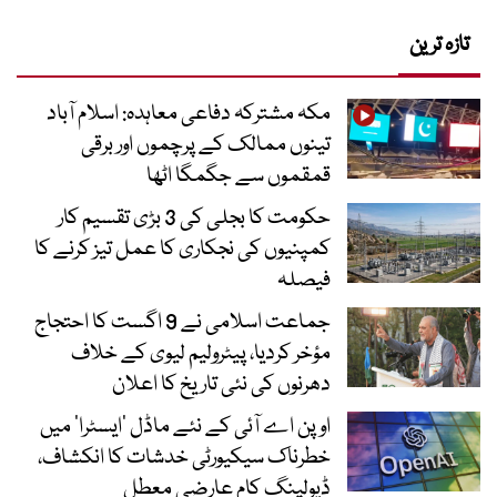
تازہ ترین
مکہ مشترکہ دفاعی معاہدہ: اسلام آباد
تینوں ممالک کے پرچموں اور برقی
قمقموں سے جگمگا اٹھا
حکومت کا بجلی کی 3 بڑی تقسیم کار
کمپنیوں کی نجکاری کا عمل تیز کرنے کا
فیصلہ
جماعت اسلامی نے 9 اگست کا احتجاج
مؤخر کردیا، پیٹرولیم لیوی کے خلاف
دھرنوں کی نئی تاریخ کا اعلان
اوپن اے آئی کے نئے ماڈل ’ایسٹرا‘ میں
خطرناک سیکیورٹی خدشات کا انکشاف،
ڈیولپنگ کام عارضی معطل