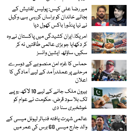
میر رضا علی کیس: پولیس تفتیش کے
بجائے خاندان کو ہراساں کررہی ہے، وکیل
نے نیا پنڈورا باکس کھول دیا
امریکا، ایران کشیدگی میں پاکستان نے وہ
کر دکھایا جو بڑی عالمی طاقتیں نہ کر
سکیں، ساؤتھ ایشین وائسز
حماس کا غزہ امن منصوبے کے دوسرے
مرحلے پر عملدرآمد کے لیے آمادگی کا
اعلان
بیرون ملک جانے کے لیے 10 لاکھ روپے
تک بلا سود قرض، حکومت نے عوام کو
خوشخبری سنا دی
عالمی شہرت یافتہ فٹبالر لیونل میسی کے
والد جارج میسی 68 برس کی عمر میں