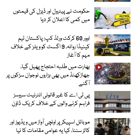
حکومت نے پیٹرول اور ڈیزل کی قیمتوں
میں کمی کا اعلان کر دیا
اوور 60 کرکٹ ورلڈ کپ: پاکستان ٹیم
کینیڈا روانہ، 9 اگست کو ویلز کے خلاف
مہم کا آغاز
بھارت میں طلبہ احتجاج پھیل گیا،
جھاڑکھنڈ میں بھی ہزاروں نوجوان سڑکوں پر
آگئے
پی ٹی اے کا غیر قانونی انٹرنیٹ سروسز
فراہم کرنے والوں کے خلاف کریک ڈاؤن
موبائل اسپیکر پر اونچی آواز میں ویڈیوز اور
کالز سننا، کیا یہ عوامی مقامات کا نیا