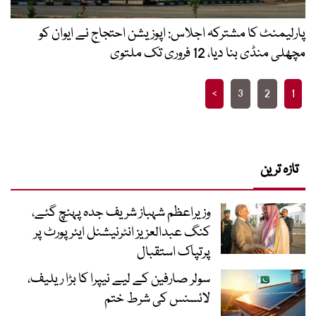
پارلیمنٹ کا مشترکہ اجلاس: اپوزیشن احتجاج نے ایوان کو
مچھلی منڈی بنا دیا، 12 فروری تک ملتوی
Posts
>
3
2
1
pagination
تازہ ترین
وزیراعظم شہباز شریف جدہ پہنچ گئے،
کنگ عبدالعزیز انٹرنیشنل ایئر پورٹ پر
پرتپاک استقبال
سولر صارفین کے لیے نیپرا کا بڑا ریلیف،
لائسنس کی شرط ختم