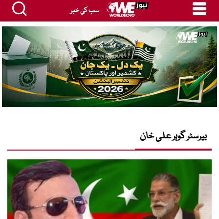
سب کی خبر
بیرسٹر گوہر علی خان