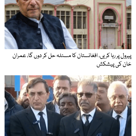
پیرول پر رہا کریں، افغانستان کا مسئلہ حل کر دوں گا، عمران
خان کی پیشکش