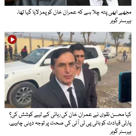
مجھے ابھی پتہ چلا ہے کہ عمران خان کو پمز لایا گیا تھا،
بیرسٹر گوہر
کیا محسن نقوی نے عمران خان کی رہائی کے لیے کوشش کی؟
پارٹی قیادت کو بانی پی ٹی آئی کی صحت پر توجہ دینی چاہیے،
بیرسٹر گوہر