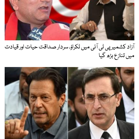
آزاد کشمیر پی ٹی آئی میں ٹکراؤ، سردار صداقت حیات اور قیادت
میں تنازع بڑھ گیا