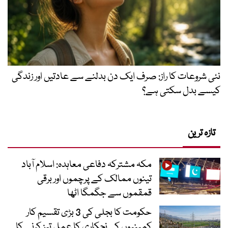
نئی شروعات کا راز: صرف ایک دن بدلنے سے عادتیں اور زندگی
کیسے بدل سکتی ہے؟
تازہ ترین
مکہ مشترکہ دفاعی معاہدہ: اسلام آباد
تینوں ممالک کے پرچموں اور برقی
قمقموں سے جگمگا اٹھا
حکومت کا بجلی کی 3 بڑی تقسیم کار
کمپنیوں کی نجکاری کا عمل تیز کرنے کا