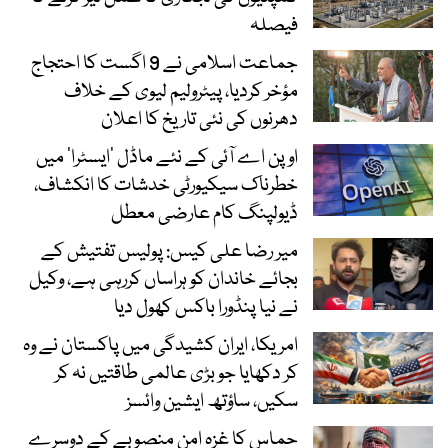
فیصلہ
جماعت اسلامی نے 9 اگست کا احتجاج
مؤخر کردیا، پیٹرولیم لیوی کے خلاف
دھرنوں کی نئی تاریخ کا اعلان
اوپن اے آئی کے نئے ماڈل ’ایسٹرا‘ میں
خطرناک سیکیورٹی خدشات کا انکشاف،
ڈیولپنگ کام عارضی معطل
میر رضا علی کیس: پولیس تفتیش کے
بجائے خاندان کو ہراساں کررہی ہے، وکیل
نے نیا پنڈورا باکس کھول دیا
امریکا، ایران کشیدگی میں پاکستان نے وہ
کر دکھایا جو بڑی عالمی طاقتیں نہ کر
سکیں، ساؤتھ ایشین وائسز
حماس کا غزہ امن منصوبے کے دوسرے