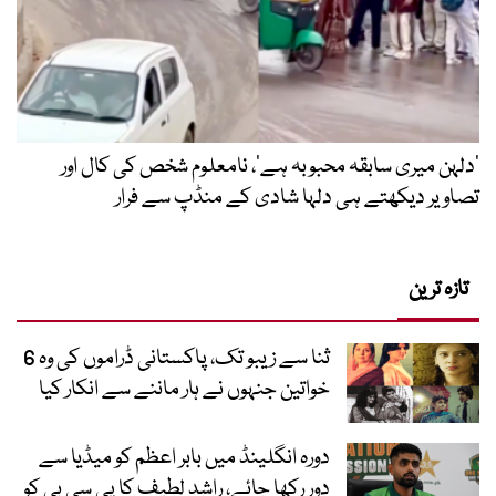
’دلہن میری سابقہ محبوبہ ہے‘، نامعلوم شخص کی کال اور
تصاویر دیکھتے ہی دلہا شادی کے منڈپ سے فرار
تازہ ترین
ثنا سے زیبو تک، پاکستانی ڈراموں کی وہ 6
خواتین جنہوں نے ہار ماننے سے انکار کیا
دورہ انگلینڈ میں بابر اعظم کو میڈیا سے
دور رکھا جائے، راشد لطیف کا پی سی بی کو