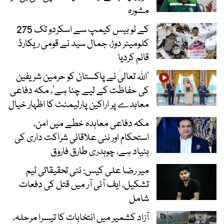
مشورہ
کے ٹو بیس کیمپ سے اسکردو تک 275
کلومیٹر دوڑ، جمال سید نے قومی ریکارڈ
قائم کردیا
’اللہ تعالیٰ نے پاکستان کو حرمین شریفین
کی حفاظت کے لیے چنا ہے‘، مکہ دفاعی
معاہدے پر اراکین پارلیمنٹ کا اظہار خیال
مکہ دفاعی معاہدہ خطے میں امن،
استحکام اور نئی علاقائی شراکت داری کی
بنیاد ہے، چوہدری طارق فاروق
میر رضا علی کیس: نئی تحقیقاتی ٹیم
تشکیل، ایف آئی آر میں قتل کی دفعات
شامل
آزاد کشمیر میں انتخابات کا تیسرا مرحلہ،