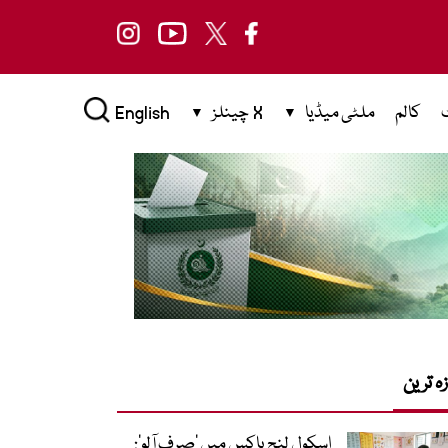
کالم
ملٹی میڈیا
X چینلز
English
زہ ترین
اسکول لنچ باکس میں ‘صرف آلو’: