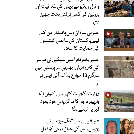
وائرل ویڈیو نے بچوں کی غذائیت اور
پروٹین کی کمی پر نئی بحث چھیڑ
دی
جنوبی سوڈان میں پائیدار امن کے
لیے پاکستان کی عالمی کوششوں
کی حمایت کا اعادہ
خیبرپختونخوا میں سیکیورٹی فورسز
کی کارروائیاں، بھارتی سرپرستی میں
سرگرم 10 خوارج ہلاک، آئی ایس پی
آر
بھارت: گجرات کا پراسرار کنواں ایک
بار پھر توجہ کا مرکز، پانی خود بخود
لہریں لینے لگا
شور شرابے سے تنگ بوڑھے نے
پڑوسن، اس کی جوان بیٹی کو قتل