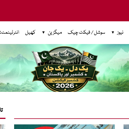
نیوز
سوشل / فیکٹ چیک
میگزین
کھیل
انٹرٹینمنٹ
تا