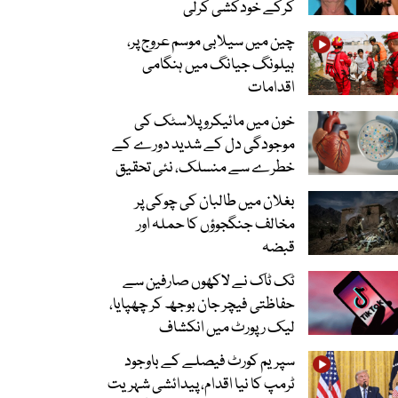
کرکے خودکشی کرلی
چین میں سیلابی موسم عروج پر،
ہیلونگ جیانگ میں ہنگامی
اقدامات
خون میں مائیکرو پلاسٹک کی
موجودگی دل کے شدید دورے کے
خطرے سے منسلک، نئی تحقیق
بغلان میں طالبان کی چوکی پر
مخالف جنگجوؤں کا حملہ اور
قبضہ
ٹک ٹاک نے لاکھوں صارفین سے
حفاظتی فیچر جان بوجھ کر چھپایا،
لیک رپورٹ میں انکشاف
سپریم کورٹ فیصلے کے باوجود
ٹرمپ کا نیا اقدام، پیدائشی شہریت