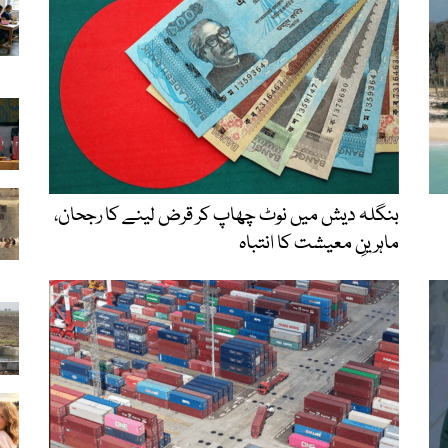
بنگلہ دیش میں نوٹ چھاپ کر قرض لینے کا رجحان،
ماہرینِ معیشت کا انتباہ