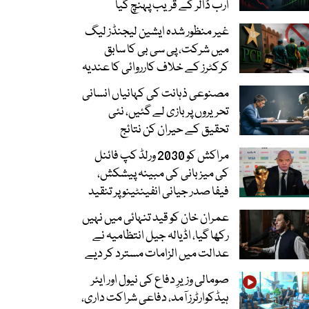
ارب ڈالر کے قریب پہنچ گیا
غیر منظور شدہ ایشین لیجنڈز لیگ
میں شرکت، پی سی بی کا سابق
کرکٹرز کے خلاف کارروائی کا عندیہ
مصنوعی ذہانت کی کہانیاں انسانی
تحریروں پر بازی لے گئیں، نئی
تحقیق کے حیران کن نتائج
مراکش کو 2030 ورلڈ کپ فائنل
کی میزبانی کی مبینہ پیشکش،
فیفا صدر جیانی انفینٹینو پر تنقید
عمران خان کو قید تنہائی میں نہیں
رکھا گیا، اڈیالہ جیل انتظامیہ نے
عدالت میں الزامات مسترد کر دیے
صومالی وزیرِ دفاع کی نیول اور ایئر
ہیڈکوارٹرز آمد، دفاعی شراکت داری،