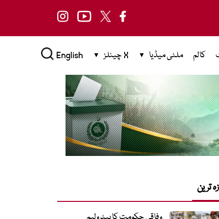
کالم
ملٹی میڈیا
X چینلز
English
زہ ترین
وفاقی حکومت کا پیٹرولیم