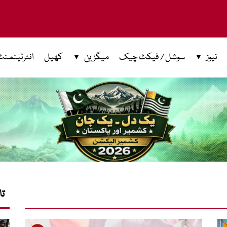
نیوز
سوشل / فیکٹ چیک
میگزین
کھیل
انٹرٹینمنٹ
تا