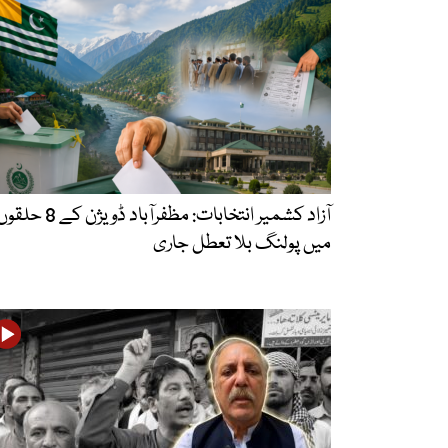
آزاد کشمیر انتخابات: مظفرآباد ڈویژن کے 8 حل
میں پولنگ بلا تعطل جاری