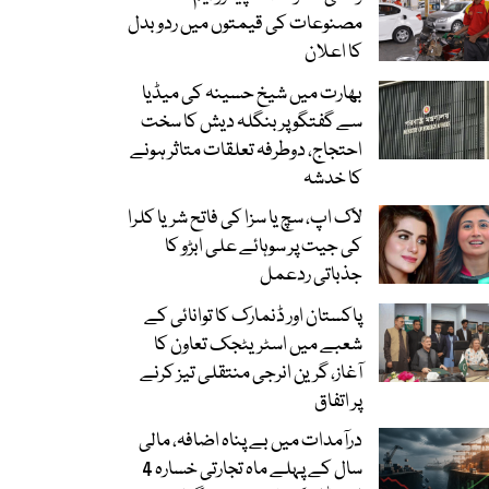
مصنوعات کی قیمتوں میں ردوبدل
کا اعلان
بھارت میں شیخ حسینہ کی میڈیا
سے گفتگو پر بنگلہ دیش کا سخت
احتجاج، دوطرفہ تعلقات متاثر ہونے
کا خدشہ
لاک اپ، سچ یا سزا کی فاتح شریا کلرا
کی جیت پر سوہائے علی ابڑو کا
جذباتی ردعمل
پاکستان اور ڈنمارک کا توانائی کے
شعبے میں اسٹریٹجک تعاون کا
آغاز، گرین انرجی منتقلی تیز کرنے
پر اتفاق
درآمدات میں بے پناہ اضافہ، مالی
سال کے پہلے ماہ تجارتی خسارہ 4