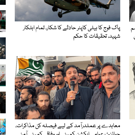
پاک فوج کا ہیلی کاپٹر حادثے کا شکار، تمام اہلکار
م
شہید، تحقیقات کا حکم
معاہدے پر عملدرآمد کے لیے فیصلہ کن مذاکرات،
جوائنٹ عوامی ایکشن کمیٹی اور وفاقی کمیٹی آمنے