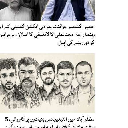
جموں کشمیر جوائنٹ عوامی ایکشن کمیٹی کے اہ
رہنما راجہ امجد علی کا لاتعلقی کا اعلان، نوجوانوں
کو دور رہنے کی اپیل
مظفر آباد میں انٹیلیجنس بنیادوں پر کارروائی، 5
مشتبہ افراد گرفتار، اسلحہ اور حساس مواد برآمد