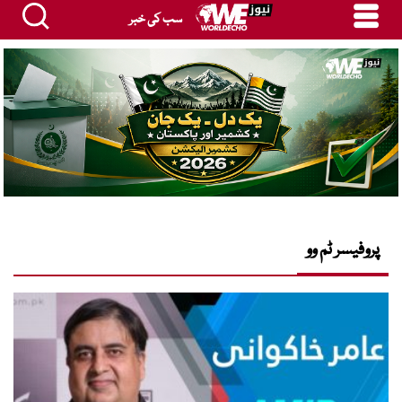
سب کی خبر
پروفیسر ٹم وو