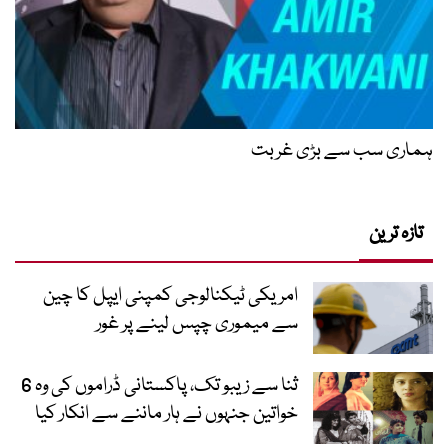
ہماری سب سے بڑی غربت
تازہ ترین
امریکی ٹیکنالوجی کمپنی ایپل کا چین
سے میموری چپس لینے پر غور
ثنا سے زیبو تک، پاکستانی ڈراموں کی وہ 6
خواتین جنہوں نے ہار ماننے سے انکار کیا