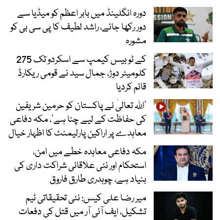
دورہ انگلینڈ میں بابر اعظم کو میڈیا سے
دور رکھا جائے، راشد لطیف کا پی سی بی کو
مشورہ
کے ٹو بیس کیمپ سے اسکردو تک 275
کلومیٹر دوڑ، جمال سید نے قومی ریکارڈ
قائم کردیا
’اللہ تعالیٰ نے پاکستان کو حرمین شریفین
کی حفاظت کے لیے چنا ہے‘، مکہ دفاعی
معاہدے پر اراکین پارلیمنٹ کا اظہار خیال
مکہ دفاعی معاہدہ خطے میں امن،
استحکام اور نئی علاقائی شراکت داری کی
بنیاد ہے، چوہدری طارق فاروق
میر رضا علی کیس: نئی تحقیقاتی ٹیم
تشکیل، ایف آئی آر میں قتل کی دفعات