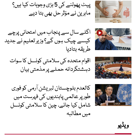
پیٹ پھولنے کی 5 بڑی وجوہات کیا ہیں؟
ماہرین نے مؤثر حل بھی بتا دیے
اگلے سال سے پنجاب میں امتحانی پرچے
کیسے چیک ہوں گے؟ وزیر تعلیم نے جدید
طریقہ بتادیا
اقوام متحدہ کی سلامتی کونسل کا سوات
دہشتگردانہ حملے پر مذمتی بیان
کالعدم بلوچستان لبریشن آرمی کو فوری
طور پر عالمی پابندیوں کی فہرست میں
شامل کیا جائے، چین کا سلامتی کونسل
میں مطالبہ
ویڈیو