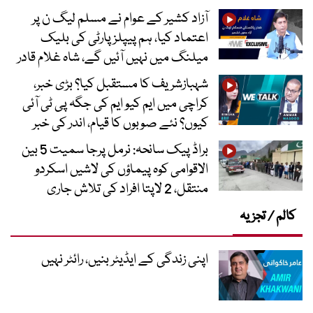
آزاد کشیر کے عوام نے مسلم لیگ ن پر
اعتماد کیا، ہم پیپلز پارٹی کی بلیک
میلنگ میں نہیں آئیں گے، شاہ غلام قادر
شہبازشریف کا مستقبل کیا؟ بڑی خبر،
کراچی میں ایم کیو ایم کی جگہ پی ٹی آئی
کیوں؟ نئے صوبوں کا قیام، اندر کی خبر
براڈ پیک سانحہ: نرمل پرجا سمیت 5 بین
الاقوامی کوہ پیماؤں کی لاشیں اسکردو
منتقل، 2 لاپتا افراد کی تلاش جاری
کالم / تجزیہ
اپنی زندگی کے ایڈیٹر بنیں، رائٹر نہیں