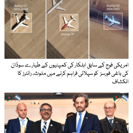
امریکی فوج کے سابق اہلکار کی کمپنیوں کے طیارے سوڈان
کی باغی فورسز کو سپلائی فراہم کرنے میں ملوث، رائٹرز کا
انکشاف