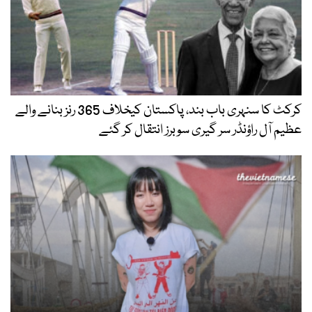
کرکٹ کا سنہری باب بند، پاکستان کیخلاف 365 رنز بنانے والے
عظیم آل راؤنڈر سر گیری سوبرز انتقال کر گئے