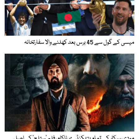
میسی کے گول سے 45 برس بعد کھلنے والا سفارتخانہ
مودی سرکار کے تمام ہتھکنڈے ناکام، فلم ’ستلج‘ کی اصل