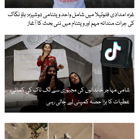
غزہ امدادی فلوٹیلا میں شامل واحد ویتنامی دوشیزہ: باؤ نگاک
کی جرات مندانہ مہم اور ویتنام میں نئی بحث کا آغاز
شامی مہاجر خاندانوں کی مجبوری سے ٹک ٹاک کی کمائی،
عطیات کا بڑا حصہ کمپنی لے جاتی رہی