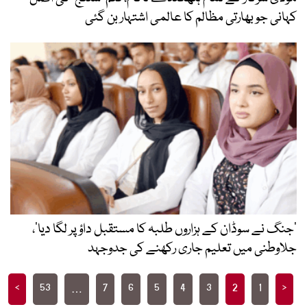
کہانی جو بھارتی مظالم کا عالمی اشتہار بن گئی
’جنگ نے سوڈان کے ہزاروں طلبہ کا مستقبل داؤ پر لگا دیا‘،
جلاوطنی میں تعلیم جاری رکھنے کی جدوجہد
Posts
>
53
7
6
5
4
3
2
1
<
…
pagination