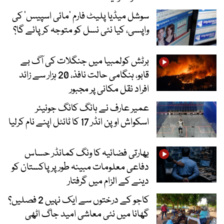
سوشل میڈیا پلیٹ فارم ‘مائی اسپیس’ کی
واپسی، کیا نئی نسل کو متوجہ کر پائے گا؟
برٹش کولمبیا میں جنگلات کی آگ بے
قابو، ہنگامی حالت نافذ، 20 ہزار سے زائد
افراد نقل مکانی پر مجبور
عمیر عارف نے ہانگ کانگ جونیئر
اسکواش اوپن انڈر 17 کا ٹائٹل اپنے نام کرلیا
بھارتی فضائیہ کا ونگ کمانڈر حساس
دفاعی معلومات مبینہ طور پر پاکستان کو
دینے کے الزام میں گرفتار
کاجو کے درختوں سے ایک نہیں 2 فصلیں؟
گھانا میں نئی معاشی امید جاگ اٹھی