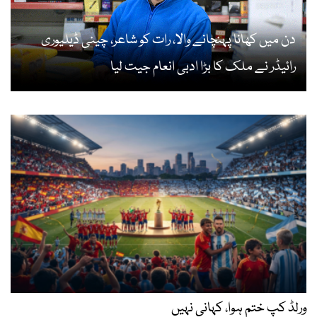
دن میں کھانا پہنچانے والا، رات کو شاعر، چینی ڈیلیوری
رائیڈر نے ملک کا بڑا ادبی انعام جیت لیا
ورلڈ کپ ختم ہوا، کہانی نہیں