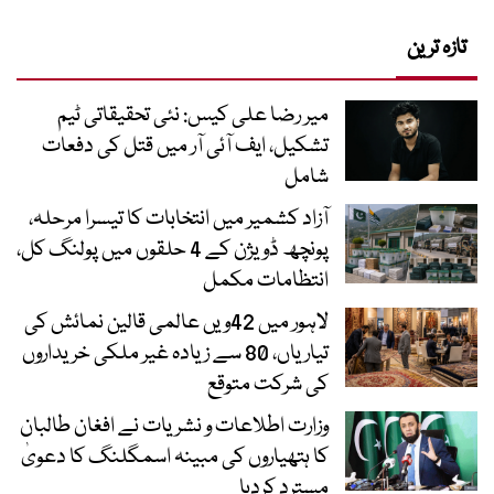
تازہ ترین
میر رضا علی کیس: نئی تحقیقاتی ٹیم
تشکیل، ایف آئی آر میں قتل کی دفعات
شامل
آزاد کشمیر میں انتخابات کا تیسرا مرحلہ،
پونچھ ڈویژن کے 4 حلقوں میں پولنگ کل،
انتظامات مکمل
لاہور میں 42ویں عالمی قالین نمائش کی
تیاریاں، 80 سے زیادہ غیر ملکی خریداروں
کی شرکت متوقع
وزارت اطلاعات و نشریات نے افغان طالبان
کا ہتھیاروں کی مبینہ اسمگلنگ کا دعویٰ
مسترد کردیا