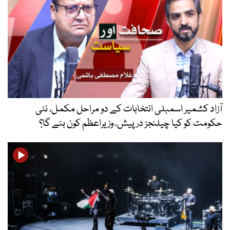
یر اسمبلی انتخابات کے دو مراحل مکمل، نئی
 کیا چیلنجز درپیش، وزیراعظم کون بنے گا؟