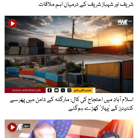
 شہباز شریف کے درمیان اہم ملاقات
اد میں احتجاج کی کال: مارگلہ کے دامن میں پھر سے
کے ’پہاڑ‘ کھڑے ہوگئے