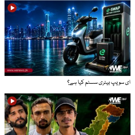
 بیٹری سسٹم کیا ہے؟