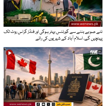
 بننے سے گورننس بہتر ہوگی اور فنڈز گراس روٹ تک
ے، اسلام آباد کے شہریوں کی رائے