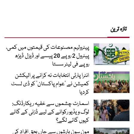
ن
پیٹرولیم مصنوعات کی قیمتوں میں کمی،
پیٹرول 2 روپے 20 پیسے اور ڈیزل ڈیڑھ
روپے فی لیٹر سستا
انٹرا پارٹی انتخابات نہ کرانے پر الیکشن
کمیشن نے ’عوام پاکستان‘ کو ڈی لسٹ
کردیا
اسمارٹ چشموں سے خفیہ ریکارڈنگ:
لوگ ویڈیو رکوانے کے لیے ڈزنی کے گانے
کیوں گانے لگے؟
مون سون بارشوں سے جاں بحق افراد کی