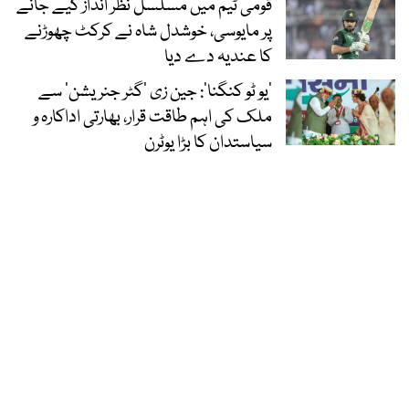
قومی ٹیم میں مسلسل نظر انداز کیے جانے
پر مایوسی، خوشدل شاہ نے کرکٹ چھوڑنے
کا عندیہ دے دیا
’یو ٹو کنگنا‘: جین زی ’گٹر جنریشن‘ سے
ملک کی اہم طاقت قرار، بھارتی اداکارہ و
سیاستدان کا بڑا یوٹرن