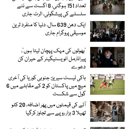
تعداد 151 ہوگئی، 8 اگست سے نئے
سلسلے کی پیشگوئی، الرٹ جاری
ایک دھن 639 سال، دنیا کا منفرد ترین
موسیقی پروگرام جاری
‘بھوتوں کی مہک پہچان لیتا ہوں’،
پیرانارمل انویسٹیگیٹر کے حیران کن
دعوے
ہاکی ٹیسٹ سیریز: جنوبی کوریا کی آخری
میچ میں پاکستان کو 2 کے مقابلے میں 6
گول سے شکست
آٹے کی قیمتوں میں پھر اضافہ، 20 کلو
تھیلا 3 ہزار روپے سے تجاوز کرگیا