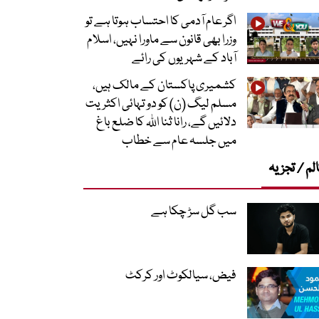
اگر عام آدمی کا احتساب ہوتا ہے تو
وزرا بھی قانون سے ماورا نہیں، اسلام
آباد کے شہریوں کی رائے
کشمیری پاکستان کے مالک ہیں،
مسلم لیگ (ن) کو دو تہائی اکثریت
دلائیں گے، رانا ثنا اللہ کا ضلع باغ
میں جلسہ عام سے خطاب
لم / تجزیہ
سب گل سڑ چکا ہے
فیض، سیالکوٹ اور کرکٹ