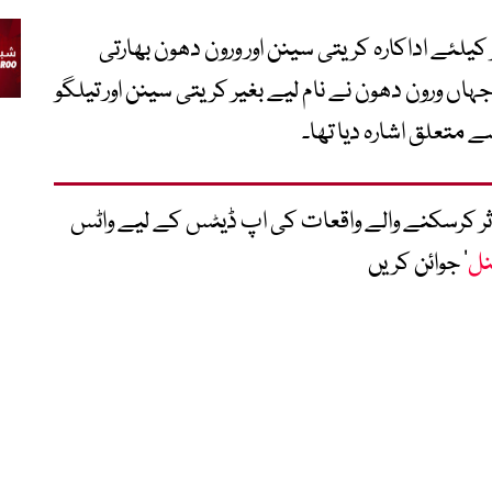
کیلئے اداکارہ کریتی سینن اور ورون دھون بھارتی
ں ورون دھون نے نام لیے بغیر کریتی سینن اور تیلگو
متعلق اشارہ دیا تھا۔
متاثر کرسکنے والے واقعات کی اپ ڈیٹس کے لیے واٹس
نل
‘ جوائن کریں