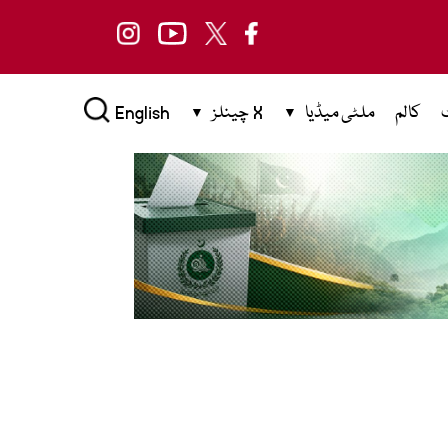
کالم
ملٹی میڈیا
X چینلز
English