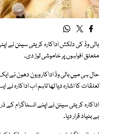
بالی وڈ کی دلکش اداکارہ کریتی سینن نے اپن
متعلق افواہوں پر خاموشی توڑ دی۔
حال ہی میں بالی وڈ اداکار ورون دھون نے ایک
تعلقات کا اشارہ دیا تھا تاہم اب اداکارہ نے ا
اداکارہ کریتی سینن نے اپنے انسٹاگرام کے ذر
بے بنیاد قرار دیا۔