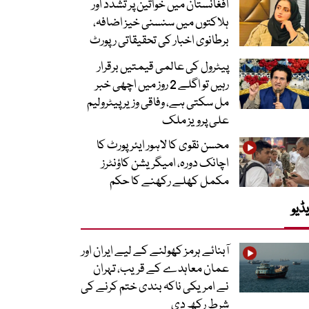
افغانستان میں خواتین پر تشدد اور
ہلاکتوں میں سنسنی خیز اضافہ،
برطانوی اخبار کی تحقیقاتی رپورٹ
پیٹرول کی عالمی قیمتیں برقرار
رہیں تو اگلے 2 روز میں اچھی خبر
مل سکتی ہے، وفاقی وزیر پیٹرولیم
علی پرویز ملک
محسن نقوی کا لاہور ایئرپورٹ کا
اچانک دورہ، امیگریشن کاؤنٹرز
مکمل کھلے رکھنے کا حکم
ڈیو
آبنائے ہرمز کھولنے کے لیے ایران اور
عمان معاہدے کے قریب، تہران
نے امریکی ناکہ بندی ختم کرنے کی
شرط رکھ دی