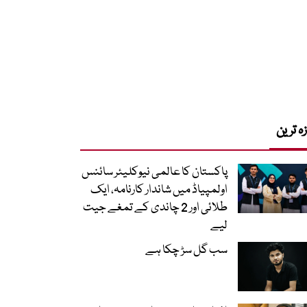
زہ ترین
پاکستان کا عالمی نیوکلیئر سائنس
اولمپیاڈ میں شاندار کارنامہ، ایک
طلائی اور 2 چاندی کے تمغے جیت
لیے
سب گل سڑ چکا ہے