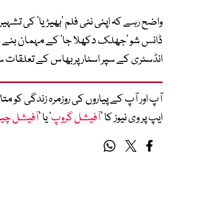
واضح رہے کہ اپنی نئی فلم ‘بھیڑیا’ کی تشہیر 
ڈانس شو ‘جھلک دکھلا جا’ کے مہمان بنے جہا
انڈسٹری کے سپر اسٹار پربھاس کے تعلقات سے 
آپ اور آپ کے پیاروں کی روزمرہ زندگی کو 
ایپ پر وی نیوز کا ’
آفیشل گروپ
‘ یا ’
آفیشل چی