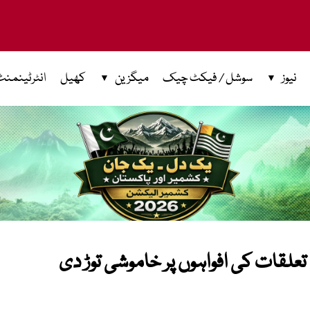
نیوز
سوشل / فیکٹ چیک
میگزین
کھیل
انٹرٹینمنٹ
لقات کی افواہوں پر خاموشی توڑ دی