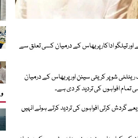
ے اور تیلگو اداکار پربھاس کے درمیان کسی تعلق سے
 ریئلٹی شو پر کریتی سینن اور پربھاس کے درمیان
یسی تمام افواہوں کی تردید کر دی ہے۔
وی
یعے گردش کرتی افواہوں کی تردید کرتے ہوئے انہیں