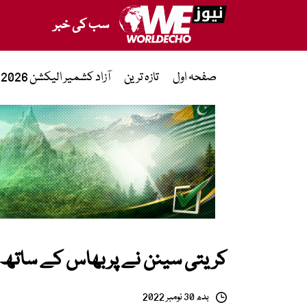
سب کی خبر
صفحہ اول
تازہ ترین
آزاد کشمیر الیکشن 2026
کریتی سینن نے پربھاس کے ساتھ تع
بدھ 30 نومبر 2022