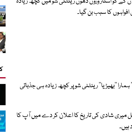
 ان کے کو اسٹار ورون دھون ریئلٹی شو میں کچھ زیادہ
 افواہوں کا سبب بن گیا۔
کا
ٓر‘‘ ہمارا ’’بھیڑیا‘‘ ریئلٹی شو پر کچھ زیادہ ہی جذباتی
ل میری شادی کی تاریخ کا اعلان کر دے میں آپ کا
 ہیں۔