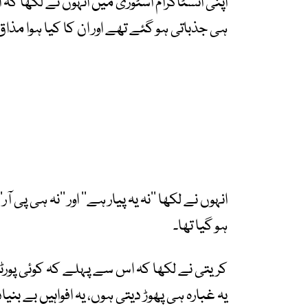
اپنی انسٹاگرام اسٹوری میں انہوں نے لکھا کہ
ہی جذباتی ہو گئے تھے اور ان کا کیا ہوا مذاق
انہوں نے لکھا ’’نہ یہ پیار ہے‘‘ اور ’’نہ ہی پی ا
ہو گیا تھا۔
کریتی نے لکھا کہ اس سے پہلے کہ کوئی پورٹ
یہ غبارہ ہی پھوڑ دیتی ہوں، یہ افواہیں بے بنیاد