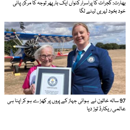
بھارت: گجرات کا پراسرار کنواں ایک بار پھر توجہ کا مرکز، پانی
خود بخود لہریں لینے لگا
97 سالہ خاتون نے ہوائی جہاز کے پروں پر کھڑے ہو کر اپنا ہی
عالمی ریکارڈ توڑ دیا