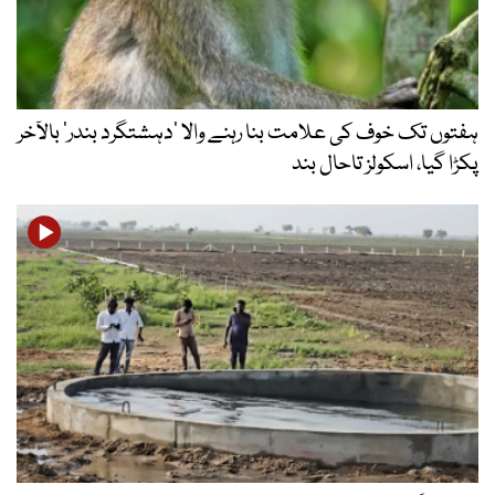
ہفتوں تک خوف کی علامت بنا رہنے والا ‘دہشتگرد بندر’ بالآخر
پکڑا گیا، اسکولز تاحال بند