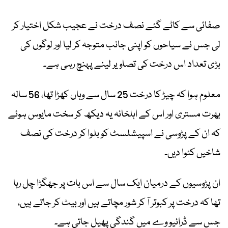
صفائی سے کاٹے گئے نصف درخت نے عجیب شکل اختیار کر
لی جس نے سیاحوں کو اپنی جانب متوجہ کر لیا اور لوگوں کی
بڑی تعداد اس درخت کی تصاویر لینے پہنچ رہی ہے۔
معلوم ہوا کہ چیڑ کا درخت 25 سال سے وہاں کھڑا تھا، 56 سالہ
بھرت مستری اور اس کے اہلخانہ یہ دیکھ کر سخت مایوس ہوئے
کہ ان کے پڑوسی نے اسپیشلسٹ کو بلوا کر درخت کی نصف
شاخیں کٹوا دیں۔
ان پڑوسیوں کے درمیان ایک سال سے اس بات پر جھگڑا چل رہا
تھا کہ درخت پر کبوتر آ کر شور مچاتے ہیں اور بیٹ کر جاتے ہیں،
جس سے ڈرائیو وے میں گندگی پھیل جاتی ہے۔