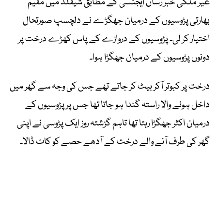
غیر ملکی خبر رساں ایجنسی کے مطابق شیفلڈ میں مقیم
بھارتی پڑوسیوں کے درمیان جھگڑے نے دلچسپ صورتحال
اختیار کر لی۔ پڑوسیوں کے دروازے کے پاس کھڑے درخت پر
دونوں پڑوسیوں کے درمیان جھگڑا ہوا۔
درخت پر کبوتر آکر بیٹ کر جاتے تھے جس کی وجہ سے گھر میں
داخل ہونے والا راستہ گندا ہو جاتا تھا جس پر پڑوسیوں کے
درمیان اکثر جھگڑا رہتا تھا تاہم گزشتہ روز ایک پڑوسی نے اپنی
گھر کی طرف آنے والے درخت کے آدھے حصے کو کاٹ ڈالا۔