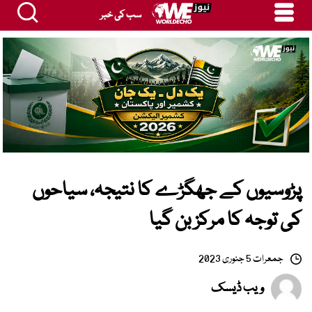
سب کی خبر
پڑوسیوں کے جھگڑے کا نتیجہ، سیاحوں
کی توجہ کا مرکز بن گیا
جمعرات 5 جنوری 2023
ویب ڈیسک