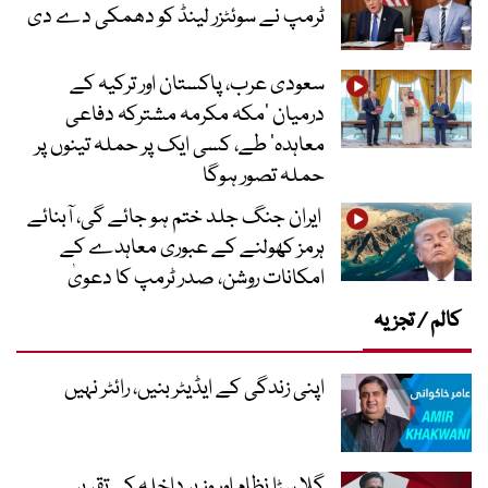
ٹرمپ نے سوئٹزر لینڈ کو دھمکی دے دی
سعودی عرب، پاکستان اور ترکیہ کے
درمیان ’مکہ مکرمہ مشترکہ دفاعی
معاہدہ‘ طے، کسی ایک پر حملہ تینوں پر
حملہ تصور ہوگا
ایران جنگ جلد ختم ہو جائے گی، آبنائے
ہرمز کھولنے کے عبوری معاہدے کے
امکانات روشن، صدر ٹرمپ کا دعویٰ
کالم / تجزیہ
اپنی زندگی کے ایڈیٹر بنیں، رائٹر نہیں
گلا سڑا نظام اور وزیر داخلہ کی تقریر