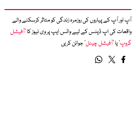
آپ اور آپ کے پیاروں کی روزمرہ زندگی کو متاثر کرسکنے والے
واقعات کی اپ ڈیٹس کے لیے واٹس ایپ پر وی نیوز کا ’
آفیشل
گروپ
‘ یا ’
آفیشل چینل
‘ جوائن کریں