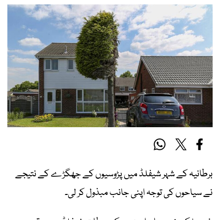
برطانیہ کے شہر شیفلڈ میں پڑوسیوں کے جھگڑے کے نتیجے
نے سیاحوں کی توجہ اپنی جانب مبذول کر لی۔