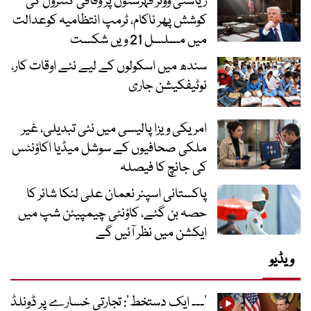
ریاستی ووٹر فہرستوں پر وفاقی کنٹرول کی
کوشش پھر ناکام، ٹرمپ انتظامیہ کوعدالت
میں مسلسل 21 ویں شکست
سندھ میں اسکولوں کے لیے نئے اوقات کار،
نوٹیفکیشن جاری
امریکی ویزا پالیسی میں نئی تبدیلی، غیر
ملکی صحافیوں کے سوشل میڈیا اکاؤنٹس
کی جانچ کا فیصلہ
پاکستانی اسپنر نعمان علی لنکا شائر کا
حصہ بن گئے، کاؤنٹی چیمپیئن شپ میں
ایکشن میں نظر آئیں گے
ویڈیو
’۔۔۔ ایک دستخط‘: تجارتی خسارے پر ڈونلڈ