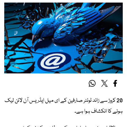
20 کروڑ سے زائد ٹوئٹر صارفین کے ای میل ایڈریس آن لائن لیک
ہونے کا انکشاف ہوا ہے۔