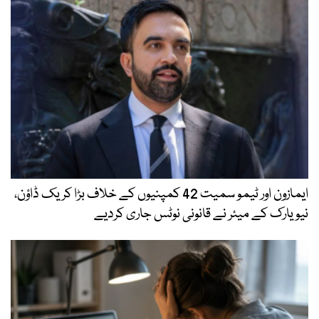
ایمازون اور ٹیمو سمیت 42 کمپنیوں کے خلاف بڑا کریک ڈاؤن،
نیویارک کے میئر نے قانونی نوٹس جاری کردیے