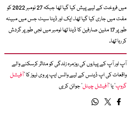
میں فروخت کے لیے پیش کیا گیا تھا جبکہ 27 نومبر 2022 کو
مفت میں جاری کیا گیا تھا۔ ایک اور ڈیٹا سیٹ جس میں مبینہ
طور پر 17 ملین صارفین کا ڈیٹا تھا نومبر میں نجی طور پر گردش
کر رہا تھا۔
آپ اور آپ کے پیاروں کی روزمرہ زندگی کو متاثر کرسکنے والے
واقعات کی اپ ڈیٹس کے لیے واٹس ایپ پر وی نیوز کا ’
آفیشل
گروپ
‘ یا ’
آفیشل چینل
‘ جوائن کریں