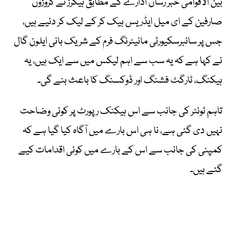
بین الاقوامی خبر رساں ادارے کے مطابق ہیکرز نے کروڑوں
صارفین کے ای میل ایڈریس ہیک کر کے لیک کر دئیے ہیں،
جس پر سائبرسکیورٹی مانیٹرنگ فرم کے شریک بانی ایلون گال
نے کہا ہے کہ یہ سب سے اہم لیکس میں سے ایک ہیں، یہ
ہیکنگ، ٹارگٹ فشنگ اور ڈوکسنگ کا باعث بنے گی۔
تاہم ٹوئٹر کی جانب سے اس ہیکنک رپورٹ پر کوئی وضاحت
نہیں دی گئی ہے، نا ہی اس بارے میں آگاہ کیا گیا ہے کہ
کمپنی کی جانب سے اس کے بارے میں کوئی اقدامات کیے
گئے ہیں۔