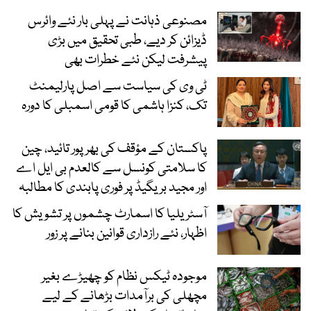
مصنوعی ذہانت نے پہلی بار نئے وائرس
ڈیزائن کر دیے، طبی تحقیق میں بڑی
پیشرفت لیکن نئے خطرات بھی
ٹی وی کی سیاست سے اصل پارلیمنٹ
تک، کنزا ہاشمی کا قومی اسمبلی کا دورہ
پاکستان کے مؤقف کی بھرپور تائید، چین
کا سلامتی کونسل سے کالعدم بی ایل اے
اور مجید بریگیڈ پر فوری پابندی کا مطالبہ
آسٹریلیا کا اسمارٹ چشموں پر تشویش کا
اظہار، نئے رازداری قوانین بنانے پر زور
موجودہ ٹیکس نظام کو چھیڑے بغیر
مچھلی کی برآمدات بڑھانے کے لیے