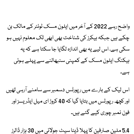
واضح رہے 2022 کے آخر میں ایلون مسک ٹوئٹر کے مالک بن
چکے ہیں جبکہ ہیکرز کی شناخت بھی ابھی تک معلوم نہیں ہو
سکی ہے، اس لیے یہ بھی اندازہ لگایا جا سکتا ہے کہ یہ
ہیکنگ ایلون مسک کے کمپنی سنبھالنے سے پہلے ہوئی
ہے۔
اس لیک کے بارے میں رپورٹس دسمبر سے سامنے آرہی تھیں
اور کچھ رپورٹس میں بتایا گیا کہ 40 کروڑ ای میل ایڈریسز اور
فون نمبر چوری کیے گئے ہیں۔
5.4 ملین صارفین کا پہلا ڈیٹا سیٹ جولائی میں 30 ہزار ڈالرز