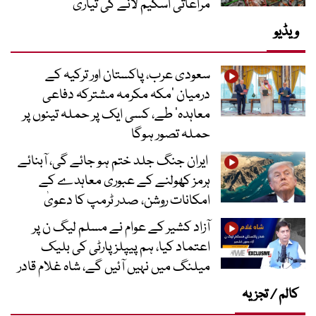
مراعاتی اسکیم لانے کی تیاری
ویڈیو
سعودی عرب، پاکستان اور ترکیہ کے
درمیان ’مکہ مکرمہ مشترکہ دفاعی
معاہدہ‘ طے، کسی ایک پر حملہ تینوں پر
حملہ تصور ہوگا
ایران جنگ جلد ختم ہو جائے گی، آبنائے
ہرمز کھولنے کے عبوری معاہدے کے
امکانات روشن، صدر ٹرمپ کا دعویٰ
آزاد کشیر کے عوام نے مسلم لیگ ن پر
اعتماد کیا، ہم پیپلز پارٹی کی بلیک
میلنگ میں نہیں آئیں گے، شاہ غلام قادر
کالم / تجزیہ