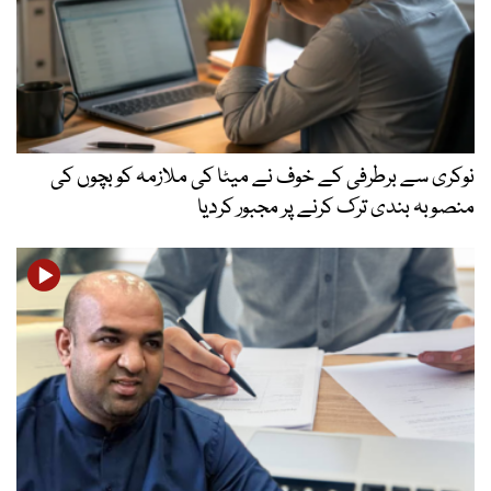
نوکری سے برطرفی کے خوف نے میٹا کی ملازمہ کو بچوں کی
منصوبہ بندی ترک کرنے پر مجبور کردیا