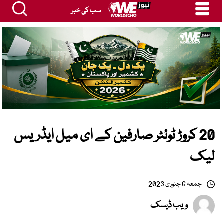
سب کی خبر
20 کروڑ ٹوئٹر صارفین کے ای میل ایڈریس
لیک
جمعہ 6 جنوری 2023
ویب ڈیسک