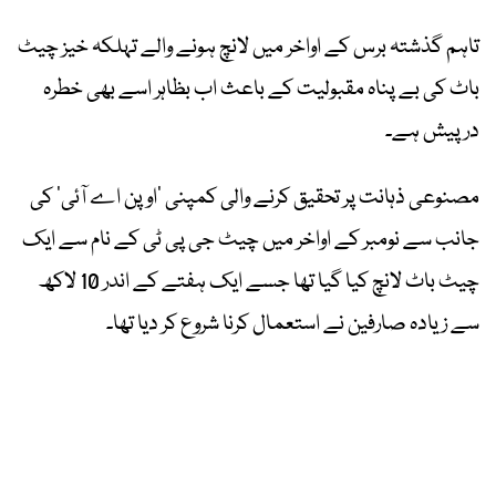
تاہم گذشتہ برس کے اواخر میں لانچ ہونے والے تہلکہ خیز چیٹ
باٹ کی بے پناہ مقبولیت کے باعث اب بظاہر اسے بھی خطرہ
درپیش ہے۔
مصنوعی ذہانت پر تحقیق کرنے والی کمپنی ’اوپن اے آئی‘ کی
جانب سے نومبر کے اواخر میں چیٹ جی پی ٹی کے نام سے ایک
چیٹ باٹ لانچ کیا گیا تھا جسے ایک ہفتے کے اندر 10 لاکھ
سے زیادہ صارفین نے استعمال کرنا شروع کر دیا تھا۔