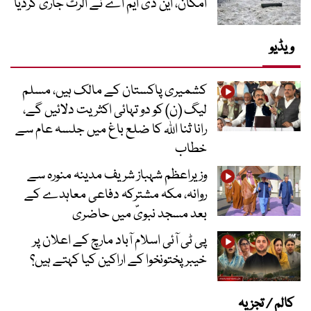
امکان، این ڈی ایم اے نے الرٹ جاری کردیا
ویڈیو
کشمیری پاکستان کے مالک ہیں، مسلم
لیگ (ن) کو دو تہائی اکثریت دلائیں گے،
رانا ثنا اللہ کا ضلع باغ میں جلسہ عام سے
خطاب
وزیراعظم شہباز شریف مدینہ منورہ سے
روانہ، مکہ مشترکہ دفاعی معاہدے کے
بعد مسجد نبویؐ میں حاضری
پی ٹی آئی اسلام آباد مارچ کے اعلان پر
خیبر پختونخوا کے اراکین کیا کہتے ہیں؟
کالم / تجزیہ