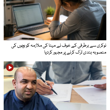
نوکری سے برطرفی کے خوف نے میٹا کی ملازمہ کو بچوں کی
منصوبہ بندی ترک کرنے پر مجبور کردیا