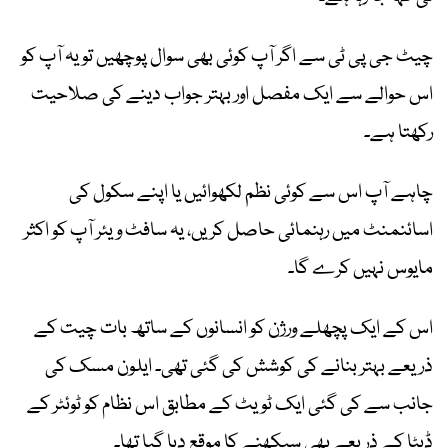
چیٹ جی پی ٹی سے اگر آپ کوئی بھی سوال پوچھیں تو یہ آپ کو
اس حوالے سے ایک مفصل اور بہتر جواب دینے کی صلاحیت
رکھتا ہے۔
چاہے آپ اس سے کوئی نظم لکھوائیں یا اپنے سکول کی
اسائنمنٹ میں رہنمائی حاصل کریں، یہ سافٹ ویئر آپ کو اکثر
مایوس نہیں کرے گا۔
اس کے ایک پچھلے ورژن کو انسانوں کے ساتھ بات چیت کے
ذریعے بہتر بنانے کی کوشش کی گئی تھی۔ ایلون مسک کی
جانب سے کی گئی ایک ٹویٹ کے مطابق اس نظام کو ٹوئٹر کے
ڈیٹا کے ذریعے بھی سیکھنے کا موقع دیا گیا تھا۔