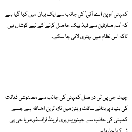
کمپنی ’اوپن اے آئی‘ کی جانب سے ایک بیان میں کہا گیا ہے
کہ ’ہم صارفین سے فیڈ بیک حاصل کرنے کے لیے کوشاں ہیں
تاکہ اس نظام میں بہتری لائی جا سکے۔
چیٹ جی پی ٹی دراصل کمپنی کی جانب سے مصنوعی ذہانت
کی بنیاد پر بنائے سافٹ ویئرز میں تازہ ترین اضافہ ہے جسے
کمپنی کی جانب سے جینرویٹو پری ٹرینڈ ٹرانسفورمر یا جی پی
ٹی کہا جا رہا ہے۔