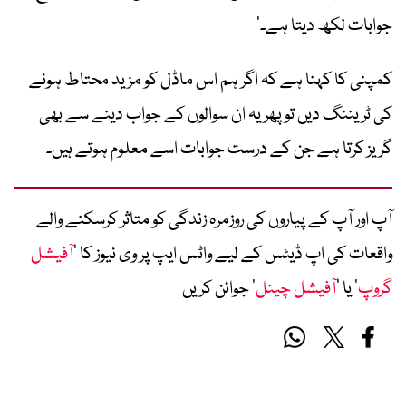
جوابات لکھ دیتا ہے۔‘
کمپنی کا کہنا ہے کہ اگر ہم اس ماڈل کو مزید محتاط ہونے
کی ٹریننگ دیں تو پھر یہ ان سوالوں کے جواب دینے سے بھی
گریز کرتا ہے جن کے درست جوابات اسے معلوم ہوتے ہیں۔
آپ اور آپ کے پیاروں کی روزمرہ زندگی کو متاثر کرسکنے والے
واقعات کی اپ ڈیٹس کے لیے واٹس ایپ پر وی نیوز کا ’
آفیشل
گروپ
‘ یا ’
آفیشل چینل
‘ جوائن کریں