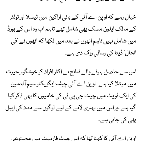
خیال رہے کہ اوپن اے آئی کے بانی اراکین میں ٹیسلا اور ٹوئٹر
کے مالک ایلون مسک بھی شامل تھے تاہم اب وہ اس کے بورڈ
میں شامل نہیں تاہم انھوں نے بعد میں لکھا کہ انھوں نے ’فی
الحال‘ ڈیٹا کی رسائی روک دی ہے۔
اس سے حاصل ہونے والے نتائج نے اکثر افراد کو خوشگوار حیرت
میں مبتلا کیا ہے۔ اوپن اے آئی چیف ایگزیکٹو سیم آلٹمین
کی ایک ٹویٹ میں چیٹ جی پی ٹی کی خامیوں کا بھی ذکر کیا
گیا ہے اور اس میں بہتری لانے کے لیے لوگوں سے مدد کی اپیل
بھی کی جاتی ہے۔
اوپن اے آئی کا کہنا تھا کہ اس چیٹ فارمیٹ میں مصنوعی