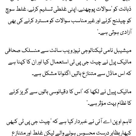
ذہانت کو ’سوالات پوچھنے، اپنی غلطی تسلیم کرنے، غلط سوچ
کو چیلنج کرنے اور غیر مناسب سوالات کو مسترد کرنے کی بھی
آزادی ہوتی ہے۔‘
میشیبل نامی ٹیکنالوجی نیوز ویب سائٹ سے منسلک صحافی
مائیک پرل نے چیٹ جی پی ٹی استعمال کیا اور ان کا کہنا ہے
کہ اس ماڈل سے متنازع باتیں اگلوانا مشکل ہے۔
مائیک پیرل نے لکھا کہ ’اس کا دقیانوسی باتوں سے گریز کرنے
کا نظام بہت مؤثر ہے۔‘
تاہم اوپن اے آئی نے خبردار کیا ہے کہ ’چیٹ جی پی ٹی کبھی
کبھار بظاہر درست محسوس ہونے والے لیکن غلط اور متنازع