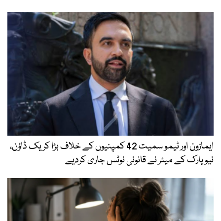
ایمازون اور ٹیمو سمیت 42 کمپنیوں کے خلاف بڑا کریک ڈاؤن،
نیویارک کے میئر نے قانونی نوٹس جاری کردیے