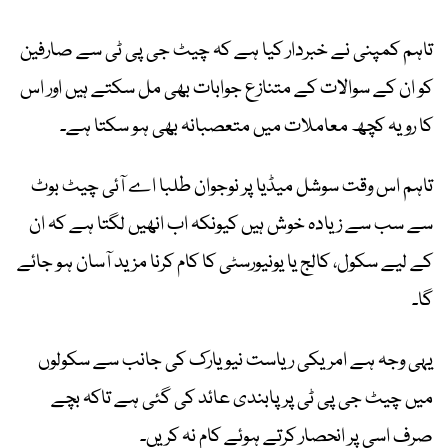
تاہم کمپنی نے خبردار کیا ہے کہ چیٹ جی پی ٹی سے صارفین
کو ان کے سوالات کے متنازع جوابات بھی مل سکتے ہیں اور اس
کا رویہ کچھ معاملات میں متعصبانہ بھی ہو سکتا ہے۔
تاہم اس وقت سوشل میڈیا پر نوجوان طلبا اے آئی چیٹ بوٹ
سے سب سے زیادہ خوش ہیں کیونکہ اب انھیں لگتا ہے کہ ان
کے لیے سکول، کالج یا یونیورسٹی کا کام کرنا مزید آسان ہو جائے
گا۔
یہی وجہ ہے امریکی ریاست نیویارک کی جانب سے سکولوں
میں چیٹ جی پی ٹی پر پابندی عائد کی گئی ہے تاکہ بچے
صرف اسی پر انحصار کرتے ہوئے کام نہ کریں۔