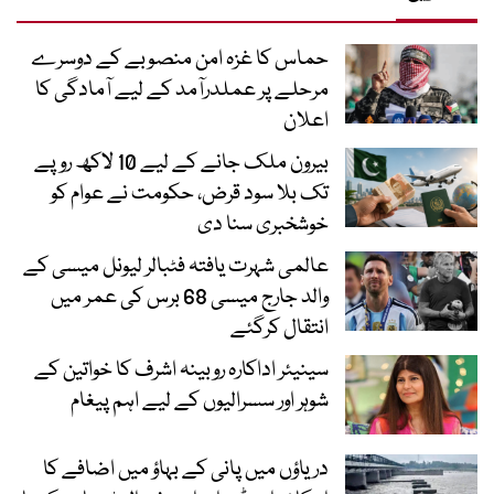
حماس کا غزہ امن منصوبے کے دوسرے
مرحلے پر عملدرآمد کے لیے آمادگی کا
اعلان
بیرون ملک جانے کے لیے 10 لاکھ روپے
تک بلا سود قرض، حکومت نے عوام کو
خوشخبری سنا دی
عالمی شہرت یافتہ فٹبالر لیونل میسی کے
والد جارج میسی 68 برس کی عمر میں
انتقال کرگئے
سینیئر اداکارہ روبینہ اشرف کا خواتین کے
شوہر اور سسرالیوں کے لیے اہم پیغام
دریاؤں میں پانی کے بہاؤ میں اضافے کا