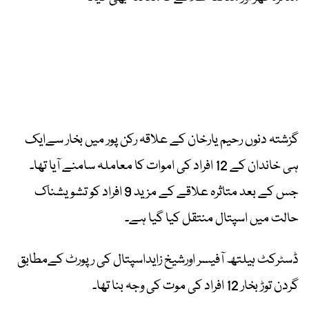
گزشتہ دنوں رحیم یارخان کے علاقہ رکن پور میں بخار سےایک
ہی خاندان کے 12 افراد کی اموات کا معاملہ سامنے آیا تھا۔
جس کے بعد متاثرہ علاقے کے مزید 9 افراد کو تشویشناک
حالت میں اسپتال منتقل کیا گیا ہے۔
ڈسٹرکٹ ہیلتھ آفیسر اورشیخ زایداسپتال کی رپورٹ کےمطابق
گردن توڑ بخار 12 افراد کی موت کی وجہ بنا تھا۔