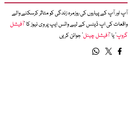
آپ اور آپ کے پیاروں کی روزمرہ زندگی کو متاثر کرسکنے والے
واقعات کی اپ ڈیٹس کے لیے واٹس ایپ پر وی نیوز کا ’
آفیشل
گروپ
‘ یا ’
آفیشل چینل
‘ جوائن کریں