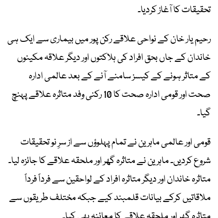
تحقیقات کا آغاز کردیا۔
رحیم یار خان کے نواحی علاقے رکن پور میں بیماری سے ایک ہی
خاندان کے جاں بحق افراد کی ہلاکتوں اور دیگر علاقہ مکینوں
کے متاثر ہونے کے کیسز سامنے آنے کے بعد عالمی ادارہ
صحت اور قومی ادارہ صحت کا 10 رکنی وفد متاثرہ علاقے پہنچ
گیا۔
قومی اور عالمی ماہرین نے تمام پہلوؤں سے از سرِ نو تحقیقات
شروع کردیں۔ ماہرین نے متاثرہ گھر اور ملحقہ علاقے کا جائزہ لیا۔
متاثرہ خاندان اور دیگر متاثرہ افراد کے لواحقین سے فرداً فرداً
ملاقاتیں کرکے بیانات قلمبند کیے جبکہ مختلف طریقوں سے
متاثرہ گھر اور ملحقہ علاقے کا معائنہ بھی کیا۔