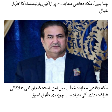
چنا ہے‘، مکہ دفاعی معاہدے پر اراکین پارلیمنٹ کا اظہار
خیال
مکہ دفاعی معاہدہ خطے میں امن، استحکام اور نئی علاقائی
شراکت داری کی بنیاد ہے، چوہدری طارق فاروق