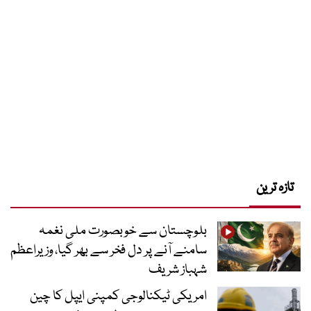
تازہ ترین
بلوچستان سے خوبصورت ملی نغمہ
سامنے آنے پر دل فخر سے بھر گیا، وزیراعظم
شہباز شریف
امریکی ٹیکنالوجی کمپنی ایپل کا چین