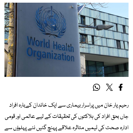
رحیم یار خان میں پراسرار بیماری سے ایک خاندان کےبارہ افراد
جاں بحق افراد کی ہلاکتوں کی تحقیقات کے لیے عالمی اور قومی
ادارہ صحت کی ٹیمیں متاثرہ علاقے پہنچ گئیں نئے پہلوؤں سے