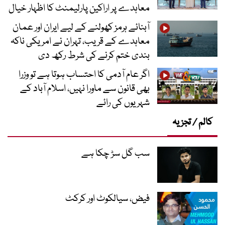
معاہدے پر اراکین پارلیمنٹ کا اظہار خیال
آبنائے ہرمز کھولنے کے لیے ایران اور عمان
معاہدے کے قریب، تہران نے امریکی ناکہ
بندی ختم کرنے کی شرط رکھ دی
اگر عام آدمی کا احتساب ہوتا ہے تو وزرا
بھی قانون سے ماورا نہیں، اسلام آباد کے
شہریوں کی رائے
کالم / تجزیہ
سب گل سڑ چکا ہے
فیض، سیالکوٹ اور کرکٹ