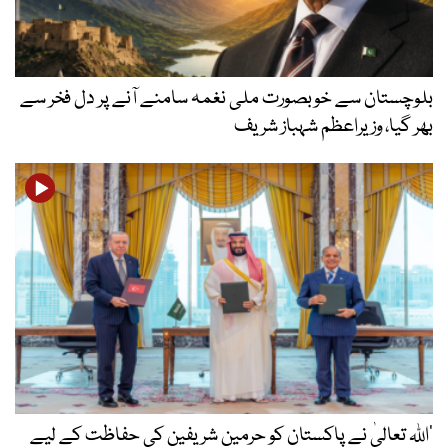
بلوچستان سے خوبصورت ملی نغمہ سامنے آنے پر دل فخر سے
بھر گیا، وزیراعظم شہباز شریف
’اللہ تعالیٰ نے پاکستان کو حرمین شریفین کی حفاظت کے لیے