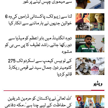
سے میموری چپس لینے پر غور
ثنا سے زیبو تک، پاکستانی ڈراموں کی وہ 6
خواتین جنہوں نے ہار ماننے سے انکار کیا
دورہ انگلینڈ میں بابر اعظم کو میڈیا سے
دور رکھا جائے، راشد لطیف کا پی سی بی کو
مشورہ
کے ٹو بیس کیمپ سے اسکردو تک 275
کلومیٹر دوڑ، جمال سید نے قومی ریکارڈ
قائم کردیا
ویڈیو
’اللہ تعالیٰ نے پاکستان کو حرمین شریفین
کی حفاظت کے لیے چنا ہے‘، مکہ دفاعی