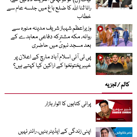
رانا ثنا اللہ کا ضلع باغ میں جلسہ عام سے
خطاب
وزیراعظم شہباز شریف مدینہ منورہ سے
روانہ، مکہ مشترکہ دفاعی معاہدے کے
بعد مسجد نبویؐ میں حاضری
پی ٹی آئی اسلام آباد مارچ کے اعلان پر
خیبر پختونخوا کے اراکین کیا کہتے ہیں؟
کالم / تجزیہ
پرانی کتابوں کا اتوار بازار
اپنی زندگی کے ایڈیٹر بنیں، رائٹر نہیں