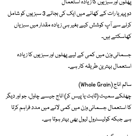
پھلوں اور سبزیوں کا زیادہ استعمال
دوپہر یا رات کے کھانے میں ایک کی بجائے 3 سبزیوں کو شامل
کرنے سے آپ کوشش کیے بغیر ہی زیادہ مقدار میں سبزیاں
کھاسکتے ہیں۔
جسمانی وزن میں کمی کے لیے پھلوں اور سبزیوں کا زیادہ
استعمال بہترین طریقہ کار ہے۔
سالم اناج (Whole Grain)
چھلکے سمیت (ثابت یا پیس کر) اناج جیسے چاول، جو اور دیگر
کا استعمال جسمانی وزن میں کمی لانے میں مدد فراہم کرتا
ہے جبکہ کولیسٹرول لیول بھی بہتر ہوتا ہے۔