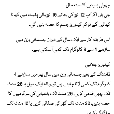
چھوٹی پلیٹوں کا استعمال
جی ہاں اگر آپ 12 انچ کی بجائے 10 انچ والی پلیٹ میں کھانا
کھائیں گے تو کم کیلوریز جسم کا حصہ بنیں گی۔
اس طریقہ کار سے ایک سال کے دوران جسمانی وزن میں
ساڑھے 4 سے 9 کلوگرام تک کمی آسکتی ہے۔
کیلوریز جلائیں
ڈائٹنگ کے بغیر جسمانی وزن میں سال بھر میں ساڑھے 4
کلوگرام تک کمی لانا چاہتے ہیں تو روزانہ ایک میل یا 20 منٹ
تک چہل قدمی کریں، 20 منٹ تک باغبانی کی سرگرمیوں کا
حصہ بنیں، 30 منٹ تک گھر کی صفائی کریں یا 10 منٹ تک
جاگنگ کریں۔