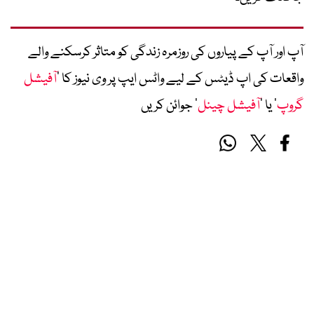
آپ اور آپ کے پیاروں کی روزمرہ زندگی کو متاثر کرسکنے والے
واقعات کی اپ ڈیٹس کے لیے واٹس ایپ پر وی نیوز کا ’
آفیشل
گروپ
‘ یا ’
آفیشل چینل
‘ جوائن کریں