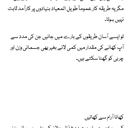
مگر یہ طریقہ کار عموماً طویل المعیاد بنیادوں پر کارآمد ثابت
نہیں ہوتا۔
تو ایسے آسان طریقوں کے بارے میں جانیں جن کی مدد سے
آپ کھانے کی مقدار میں کمی لائے بغیر بھی جسمانی وزن اور
چربی کو گھٹا سکتے ہیں۔
کھانا آرام سے کھائیں