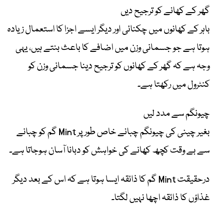
گھر کے کھانے کو ترجیح دیں
باہر کے کھانوں میں چکنائی اور دیگر ایسے اجزا کا استعمال زیادہ
ہوتا ہے جو جسمانی وزن میں اضافے کا باعث بنتے ہیں، یہی
وجہ ہے کہ گھر کے کھانوں کو ترجیح دینا جسمانی وزن کو
کنٹرول میں رکھتا ہے۔
چیونگم سے مدد لیں
بغیر چینی کی چیونگم چبانے خاص طور پر Mint گم کو چبانے
سے بے وقت کچھ کھانے کی خواہش کو دبانا آسان ہوجاتا ہے۔
درحقیقت Mint گم کا ذائقہ ایسا ہوتا ہے کہ اس کے بعد دیگر
غذاؤں کا ذائقہ اچھا نہیں لگتا۔