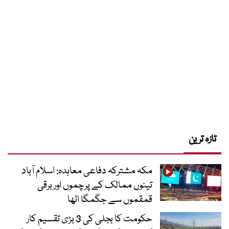
تازہ ترین
مکہ مشترکہ دفاعی معاہدہ: اسلام آباد
تینوں ممالک کے پرچموں اور برقی
قمقموں سے جگمگا اٹھا
حکومت کا بجلی کی 3 بڑی تقسیم کار