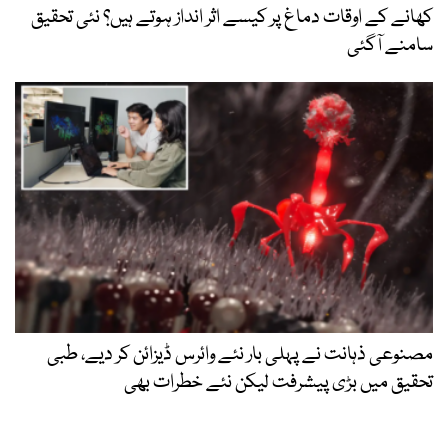
کھانے کے اوقات دماغ پر کیسے اثر انداز ہوتے ہیں؟ نئی تحقیق
سامنے آگئی
مصنوعی ذہانت نے پہلی بار نئے وائرس ڈیزائن کر دیے، طبی
تحقیق میں بڑی پیشرفت لیکن نئے خطرات بھی