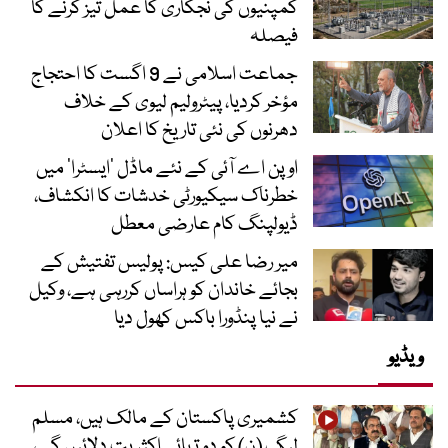
کمپنیوں کی نجکاری کا عمل تیز کرنے کا
فیصلہ
جماعت اسلامی نے 9 اگست کا احتجاج
مؤخر کردیا، پیٹرولیم لیوی کے خلاف
دھرنوں کی نئی تاریخ کا اعلان
اوپن اے آئی کے نئے ماڈل ’ایسٹرا‘ میں
خطرناک سیکیورٹی خدشات کا انکشاف،
ڈیولپنگ کام عارضی معطل
میر رضا علی کیس: پولیس تفتیش کے
بجائے خاندان کو ہراساں کررہی ہے، وکیل
نے نیا پنڈورا باکس کھول دیا
ویڈیو
کشمیری پاکستان کے مالک ہیں، مسلم
لیگ (ن) کو دو تہائی اکثریت دلائیں گے،