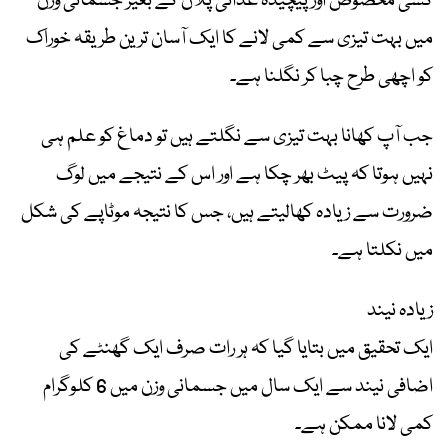
کسی مخصوص اور پیچیدہ غذائی پلان کے بغیر جسمانی وزن
میں بہت تیزی سے کمی لانے کا ایک آسان ترین طریقہ خوراک
کو اچھی طرح چبا کر نگلنا ہے۔
جب آپ کھانا بہت تیزی سے نگلتے ہیں تو دماغ کو علم ہی
نہیں ہوتا کہ پیٹ بھر چکا ہے اور اس کے نتیجے میں لوگ
ضرورت سے زیادہ کھالیتے ہیں، جس کا نتیجہ موٹاپے کی شکل
میں نکلتا ہے۔
زیادہ نیند
ایک تحقیق میں بتایا گیا کہ ہر رات صرف ایک گھنٹے کی
اضافی نیند سے ایک سال میں جسمانی وزن میں 6 کلوگرام
کمی لانا ممکن ہے۔