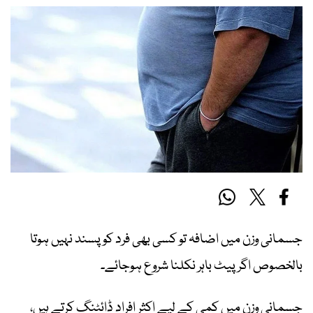
جسمانی وزن میں اضافہ تو کسی بھی فرد کو پسند نہیں ہوتا
بالخصوص اگر پیٹ باہر نکلنا شروع ہوجائے۔
جسمانی وزن میں کمی کے لیے اکثر افراد ڈائٹنگ کرتے ہیں،