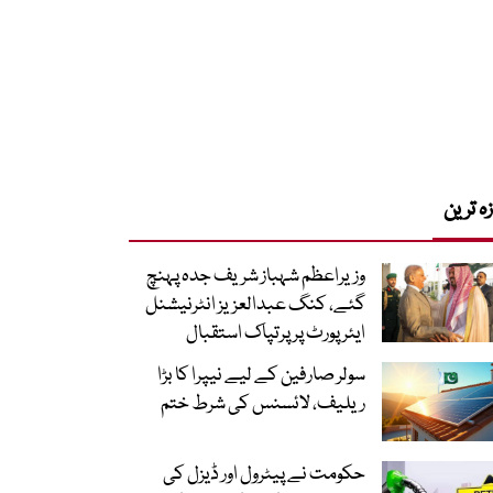
زہ ترین
وزیراعظم شہباز شریف جدہ پہنچ
گئے، کنگ عبدالعزیز انٹرنیشنل
ایئر پورٹ پر پرتپاک استقبال
سولر صارفین کے لیے نیپرا کا بڑا
ریلیف، لائسنس کی شرط ختم
حکومت نے پیٹرول اور ڈیزل کی