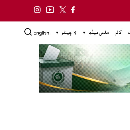
کالم
ملٹی میڈیا
X چینلز
English