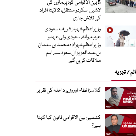
5 بین الاقوامی کوہ پیماؤں کی
لاشیں اسکردو منتقل، 2 لاپتا افراد
کی تلاش جاری
وزیراعظم شہباز شریف سعودی
عرب روانہ، سعودی ولی عہد و
وزیراعظم شہزادہ محمد بن سلمان
بن عبدالعزیز آل سعود سے اہم
ملاقات کریں گے
لم / تجزیہ
گلا سڑا نظام اور وزیر داخلہ کی تقریر
کشمیر: بین الاقوامی قانون کیا کہتا
ہے؟