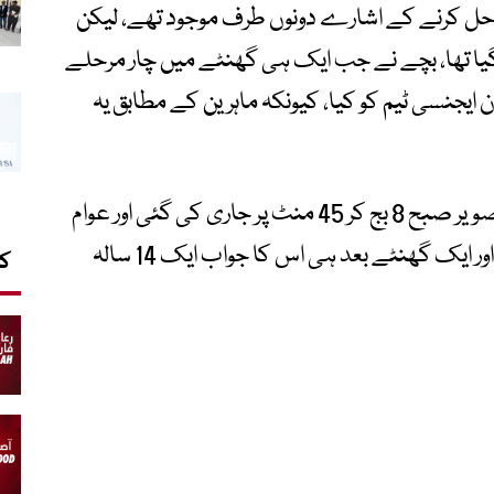
ڈ حل کرنے کے اشارے دونوں طرف موجود تھے، لیکن
یا تھا، بچے نے جب ایک ہی گھنٹے میں چار مرحلے
ایجنسی ٹیم کو کیا، کیونکہ ماہرین کے مطابق یہ
75 ویں سالگرہ پر سکے کے دونوں طرف کی تصویر صبح 8 بج کر 45 منٹ پر جاری کی گئی اور عوام
سے ایک فارم بھرکر کوڈ حل کرنے کا کہا گیا، اور ایک گھنٹے بعد ہی اس کا جواب ایک 14 سالہ
کا