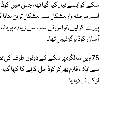
سکے کو ایسے تیار کیا گیا تھا، جس میں کو
اسے مرحلہ وار مشکل سے مشکل ترین بنایا گ
پورے کر لیے، تو اس نے سب سے زیادہ پریشان 
آسان کوڈ ہرگز نہیں تھا۔
لڑکے نےدیدیا۔