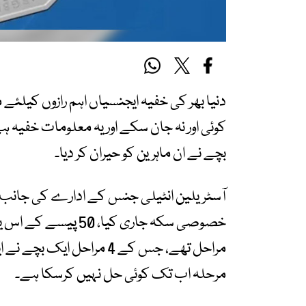
دنیا بھر کی خفیہ ایجنسیاں اہم رازوں کیلئے
بچے نے ان ماہرین کو حیران کر دیا۔
خصوصی سکہ جاری کیا،
مراحل تھے، جس کے 4 مراحل 
مرحلہ اب تک کوئی حل نہیں کرسکا ہے۔