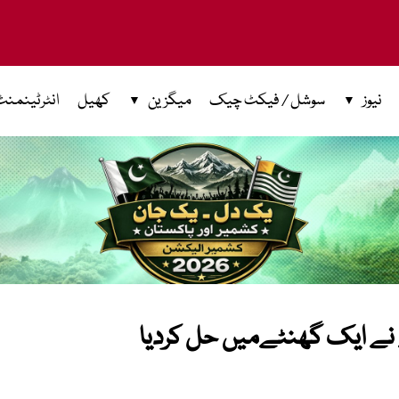
نیوز
سوشل / فیکٹ چیک
میگزین
کھیل
انٹرٹینمنٹ