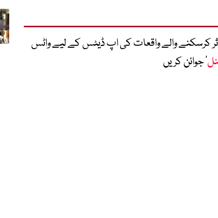
متاثر کرسکنے والے واقعات کی اپ ڈیٹس کے لیے واٹس
نل
‘ جوائن کریں