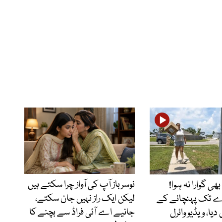
نوسرباز آپ کی آواز چرا سکتے ہیں
ھی گوارا نہ ہوا!
لیکن ایک راز نہیں جان سکتے،
زے تک پہنچانے کے
جانیے اے آئی فراڈ سے بچنے کا
دیا، ویڈیو وائرل