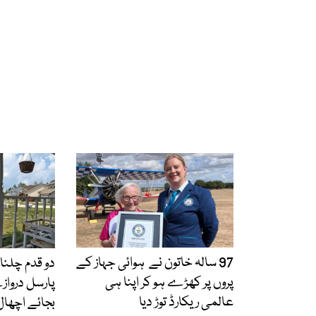
97 سالہ خاتون نے ہوائی جہاز کے
دو قدم چلنا ب
پروں پر کھڑے ہو کر اپنا ہی
پارسل دروا
عالمی ریکارڈ توڑ دیا
بجائے اچھال 