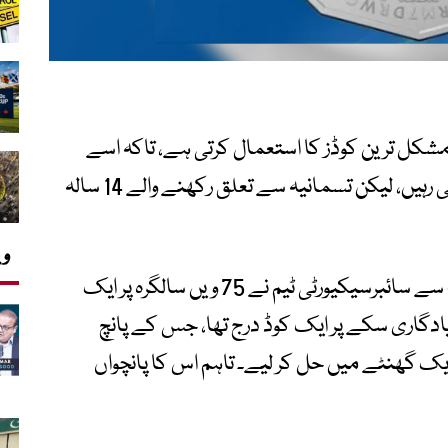
 مشکل ترین کوڈز کا استعمال کرتی ہے، تاکہ اسے
کوئی اور نہ جان سکے اور یہ معلومات خفیہ ہی رہیں، لیکن تسمانیہ سے تعلق رکھنے والے 14 سالہ
وی
آسٹریلین انٹیلی جنس کے ادارے کی جانب سے سائبرسیکیورٹی ٹیم نے 75 ویں سالگرہ پر ایک
 50 پیسے کے اس یادگاری سکے پر ایک کوڈ درج تھا، جس کے پانچ
ایک بچے نے ایک گھنٹے میں حل کر لیے۔ تاہم اس کا پانچواں