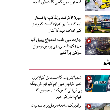
قیمتوں میں کمی کا اعلان کر دیا
اوور 60 کرکٹ ورلڈ کپ: پاکستان
ٹیم کینیڈا روانہ، 9 اگست کو ویلز
کے خلاف مہم کا آغاز
بھارت میں طلبہ احتجاج پھیل گیا،
جھاڑکھنڈ میں بھی ہزاروں نوجوان
سڑکوں پر آگئے
ڈیو
شہبازشریف کا مستقبل کیا؟ بڑی
خبر، کراچی میں ایم کیو ایم کی جگہ
پی ٹی آئی کیوں؟ نئے صوبوں کا
قیام، اندر کی خبر
براڈ پیک سانحہ: نرمل پرجا سمیت