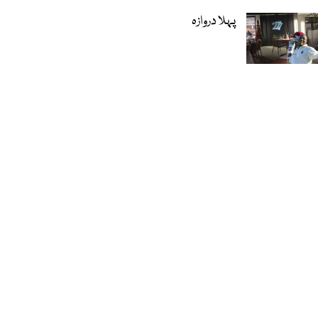
پہلا دروازہ