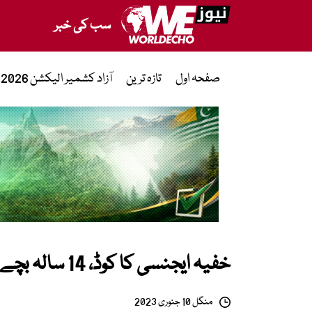
سب کی خبر
صفحہ اول
تازہ ترین
آزاد کشمیر الیکشن 2026
خفیہ ایجنسی کا کوڈ، 14 سالہ بچے نے ایک گھنٹےمیں حل کردیا
منگل 10 جنوری 2023