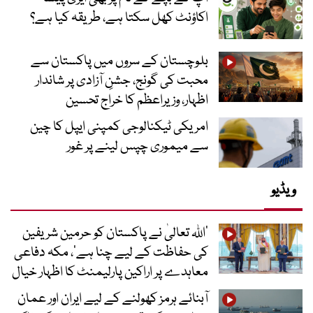
اکاؤنٹ کھل سکتا ہے، طریقہ کیا ہے؟
بلوچستان کے سروں میں پاکستان سے
محبت کی گونج، جشنِ آزادی پر شاندار
اظہار، وزیراعظم کا خراج تحسین
امریکی ٹیکنالوجی کمپنی ایپل کا چین
سے میموری چپس لینے پر غور
ویڈیو
’اللہ تعالیٰ نے پاکستان کو حرمین شریفین
کی حفاظت کے لیے چنا ہے‘، مکہ دفاعی
معاہدے پر اراکین پارلیمنٹ کا اظہار خیال
آبنائے ہرمز کھولنے کے لیے ایران اور عمان