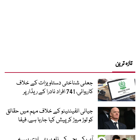
تازہ ترین
جعلی شناختی دستاویزات کے خلاف
کارروائی، 741 افراد نادرا کے ریڈار پر
جیانی انفینٹینو کے خلاف مہم میں حقائق
کو توڑ مروڑ کر پیش کیا جارہا ہے، فیفا
آپ کے بچے کے نام پر بھی ایزی پیسہ