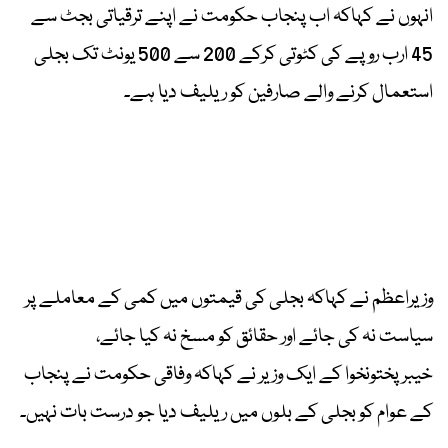
انہوں نے کہاکہ اب پنجاب حکومت نے اپنے ترقیاتی بجٹ سے
45 ارب روپے کی کٹوتی کرکے 200 سے 500 یونٹ تک بجلی
استعمال کرنے والے صارفین کو ریلیف دیا ہے۔
وزیراعظم نے کہاکہ بجلی کی قیمتوں میں کمی کے معاملے پر
سیاست نہ کی جائے اور حقائق کو مسخ نہ کیا جائے،
خیبرپختونخوا کے ایک وزیر نے کہاکہ وفاقی حکومت نے پنجاب
کے عوام کو بجلی کے بلوں میں ریلیف دیا جو درست بات نہیں۔