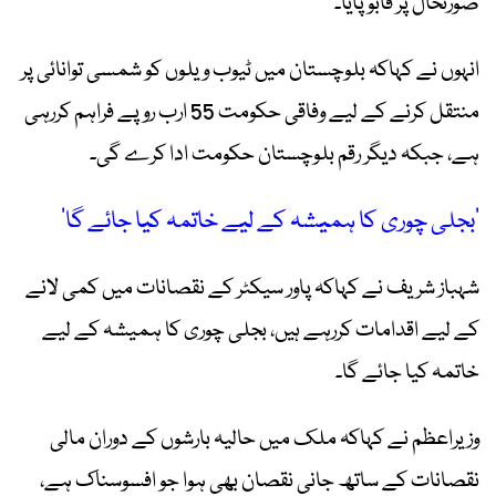
صورتحال پر قابو پایا۔
انہوں نے کہاکہ بلوچستان میں ٹیوب ویلوں کو شمسی توانائی پر
منتقل کرنے کے لیے وفاقی حکومت 55 ارب روپے فراہم کررہی
ہے، جبکہ دیگر رقم بلوچستان حکومت ادا کرے گی۔
’بجلی چوری کا ہمیشہ کے لیے خاتمہ کیا جائے گا‘
شہباز شریف نے کہاکہ پاور سیکٹر کے نقصانات میں کمی لانے
کے لیے اقدامات کررہے ہیں، بجلی چوری کا ہمیشہ کے لیے
خاتمہ کیا جائے گا۔
وزیراعظم نے کہاکہ ملک میں حالیہ بارشوں کے دوران مالی
نقصانات کے ساتھ جانی نقصان بھی ہوا جو افسوسناک ہے،