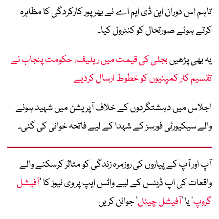
تاہم اس دوران این ڈی ایم اے نے بھرپور کارکردگی کا مظاہرہ
کرتے ہوئے صورتحال کو کنٹرول کیا۔
یہ بھی پڑھیں
بجلی کی قیمت میں ریلیف، حکومت پنجاب نے
تقسیم کار کمپنیوں کو خطوط ارسال کردیے
اجلاس میں دہشتگردوں کے خلاف آپریشن میں شہید ہونے
والے سیکیورٹی فورسز کے شہدا کے لیے فاتحہ خوانی کی گئی۔
آپ اور آپ کے پیاروں کی روزمرہ زندگی کو متاثر کرسکنے والے
واقعات کی اپ ڈیٹس کے لیے واٹس ایپ پر وی نیوز کا ’
آفیشل
گروپ
‘ یا ’
آفیشل چینل
‘ جوائن کریں