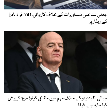
جعلی شناختی دستاویزات کے خلاف کارروائی، 741 افراد نادرا
کے ریڈار پر
جیانی انفینٹینو کے خلاف مہم میں حقائق کو توڑ مروڑ کر پیش
کیا جارہا ہے، فیفا