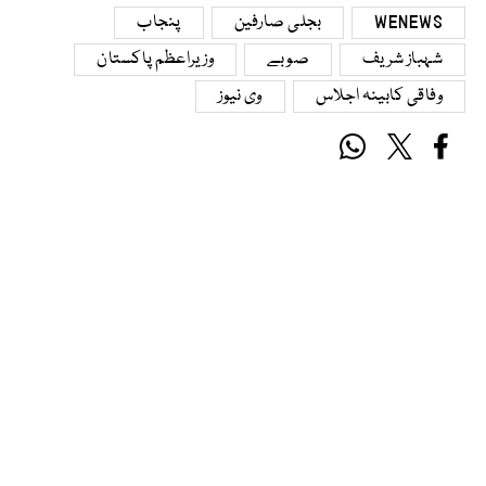
WENEWS
بجلی صارفین
پنجاب
شہباز شریف
صوبے
وزیراعظم پاکستان
وفاقی کابینہ اجلاس
وی نیوز