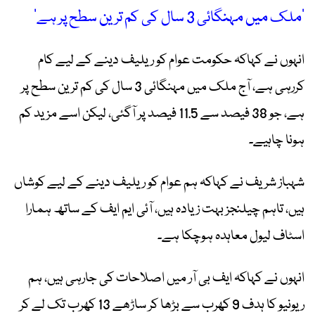
’ملک میں مہنگائی 3 سال کی کم ترین سطح پر ہے‘
انہوں نے کہاکہ حکومت عوام کو ریلیف دینے کے لیے کام
کررہی ہے، آج ملک میں مہنگائی 3 سال کی کم ترین سطح پر
ہے، جو 38 فیصد سے 11.5 فیصد پر آگئی، لیکن اسے مزید کم
ہونا چاہیے۔
شہباز شریف نے کہاکہ ہم عوام کو ریلیف دینے کے لیے کوشاں
ہیں، تاہم چیلنجز بہت زیادہ ہیں، آئی ایم ایف کے ساتھ ہمارا
اسٹاف لیول معاہدہ ہوچکا ہے۔
انہوں نے کہاکہ ایف بی آر میں اصلاحات کی جارہی ہیں، ہم
ریونیو کا ہدف 9 کھرب سے بڑھا کر ساڑھے 13 کھرب تک لے کر