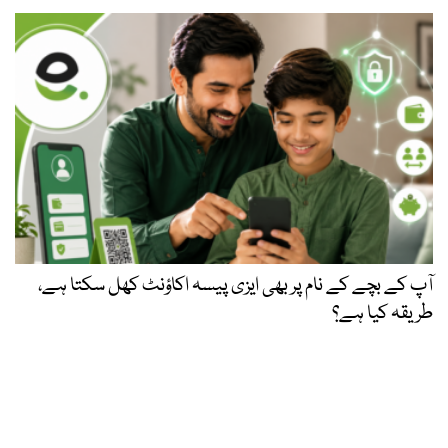
آپ کے بچے کے نام پر بھی ایزی پیسہ اکاؤنٹ کھل سکتا ہے،
طریقہ کیا ہے؟