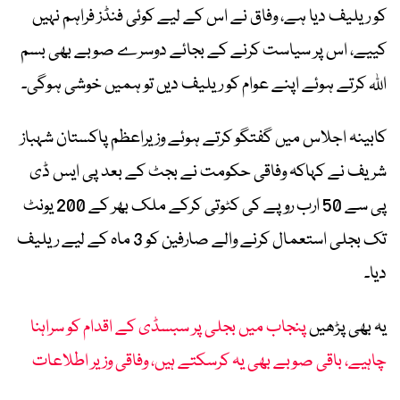
کو ریلیف دیا ہے، وفاق نے اس کے لیے کوئی فنڈز فراہم نہیں
کییے، اس پر سیاست کرنے کے بجائے دوسرے صوبے بھی بسم
اللہ کرتے ہوئے اپنے عوام کو ریلیف دیں تو ہمیں خوشی ہوگی۔
کابینہ اجلاس میں گفتگو کرتے ہوئے وزیراعظم پاکستان شہباز
شریف نے کہاکہ وفاقی حکومت نے بجٹ کے بعد پی ایس ڈی
پی سے 50 ارب روپے کی کٹوتی کرکے ملک بھر کے 200 یونٹ
تک بجلی استعمال کرنے والے صارفین کو 3 ماہ کے لیے ریلیف
دیا۔
یہ بھی پڑھیں
پنجاب میں بجلی پر سبسڈی کے اقدام کو سراہنا
چاہیے، باقی صوبے بھی یہ کرسکتے ہیں، وفاقی وزیر اطلاعات