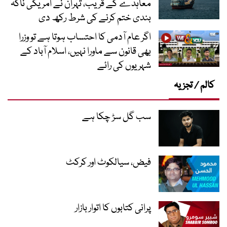
معاہدے کے قریب، تہران نے امریکی ناکہ
بندی ختم کرنے کی شرط رکھ دی
اگر عام آدمی کا احتساب ہوتا ہے تو وزرا
بھی قانون سے ماورا نہیں، اسلام آباد کے
شہریوں کی رائے
کالم / تجزیہ
سب گل سڑ چکا ہے
فیض، سیالکوٹ اور کرکٹ
پرانی کتابوں کا اتوار بازار