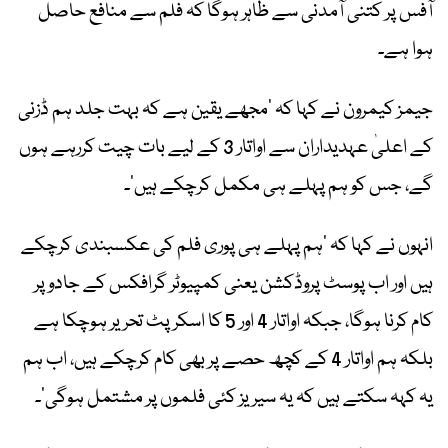
آفس پر کتنی آمدنی سے ظاہر ہوگا کہ فلم سے منافع حاصل
ہوا ہے۔
جیمز کیمرون نے کہا کہ ‘مجھے یقین ہے کہ بہت جلد ہم ڈزنی
کے اعلیٰ عہدیداران سے اواتار 3 کے لیے بات چیت کررہے ہوں
گے، جس کو ہم پہلے ہی مکمل کرچکے ہیں’۔
انہوں نے کہا کہ ‘ہم پہلے ہی پوری فلم کی عکسبندی کرچکے
ہیں اور اب پوسٹ پروڈکشن یعنی کمپیوٹر گرافکس کے جادو پر
کام کرنا ہوگا، جبکہ اواتار 4 اور 5 کا اسکرپٹ تحریر ہوچکا ہے
بلکہ ہم اواتار 4 کے کچھ حصے پر بھی کام کرچکے ہیں، اب ہم
یہ کہہ سکتے ہیں کہ یہ سیریز کئی فلموں پر مشتمل ہوگی’۔