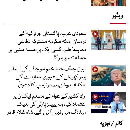
ویڈیو
سعودی عرب، پاکستان اور ترکیہ کے
درمیان ’مکہ مکرمہ مشترکہ دفاعی
معاہدہ‘ طے، کسی ایک پر حملہ تینوں پر
حملہ تصور ہوگا
ایران جنگ جلد ختم ہو جائے گی، آبنائے
ہرمز کھولنے کے عبوری معاہدے کے
امکانات روشن، صدر ٹرمپ کا دعویٰ
آزاد کشیر کے عوام نے مسلم لیگ ن پر
اعتماد کیا، ہم پیپلز پارٹی کی بلیک
میلنگ میں نہیں آئیں گے، شاہ غلام قادر
کالم / تجزیہ