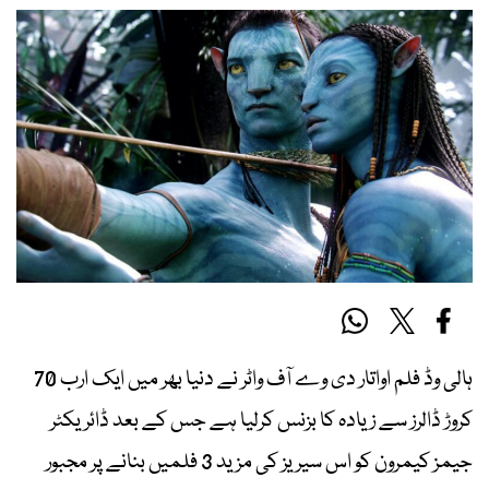
ہالی وڈ فلم اواتار دی وے آف واٹر نے دنیا بھر میں ایک ارب 70
کروڑ ڈالرز سے زیادہ کا بزنس کرلیا ہے جس کے بعد ڈائریکٹر
جیمز کیمرون کو اس سیریز کی مزید 3 فلمیں بنانے پر مجبور