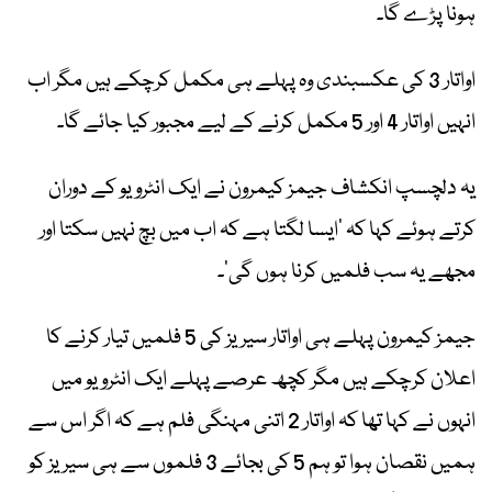
ہونا پڑے گا۔
اواتار 3 کی عکسبندی وہ پہلے ہی مکمل کرچکے ہیں مگر اب
انہیں اواتار 4 اور 5 مکمل کرنے کے لیے مجبور کیا جائے گا۔
یہ دلچسپ انکشاف جیمز کیمرون نے ایک انٹرویو کے دوران
کرتے ہوئے کہا کہ ‘ایسا لگتا ہے کہ اب میں بچ نہیں سکتا اور
مجھے یہ سب فلمیں کرنا ہوں گی’۔
جیمز کیمرون پہلے ہی اواتار سیریز کی 5 فلمیں تیار کرنے کا
اعلان کرچکے ہیں مگر کچھ عرصے پہلے ایک انٹرویو میں
انہوں نے کہا تھا کہ اواتار 2 اتنی مہنگی فلم ہے کہ اگر اس سے
ہمیں نقصان ہوا تو ہم 5 کی بجائے 3 فلموں سے ہی سیریز کو