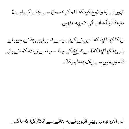
انہوں نے یہ واضح کیا کہ فلم کو نقصان سے بچنے کے لیے 2
ارب ڈالرز کمانے کی ضرورت نہیں۔
ان کا کہنا تھا کہ ‘میں نے کبھی ایسے نمبر نہیں بتائے، میں نے
بس یہ کہا تھا کہ اسے تاریخ کی چند سب سے زیادہ کمانے والی
فلموں میں سے ایک بننا ہوگا’۔
اس انٹرویو میں بھی انہوں نے یہ بتانے سے انکار کیا کہ باکس