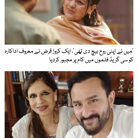
’میں نے اپنی روح بیچ دی تھی‘، ایک کروڑ قرض نے معروف اداکارہ
کو سی گریڈ فلموں میں کام پر مجبور کردیا