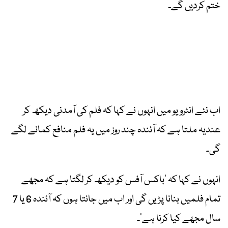
ختم کردیں گے۔
اب نئے انٹرویو میں انہوں نے کہا کہ فلم کی آمدنی دیکھ کر
عندیہ ملتا ہے کہ آئندہ چند روز میں یہ فلم منافع کمانے لگے
گی۔
انہوں نے کہا کہ ‘باکس آفس کو دیکھ کر لگتا ہے کہ مجھے
تمام فلمیں بنانا پڑیں گی اور اب میں جانتا ہوں کہ آئندہ 6 یا 7
سال مجھے کیا کرنا ہے’۔