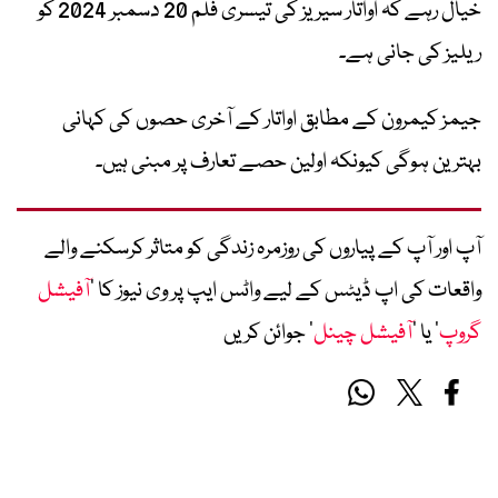
خیال رہے کہ اواتار سیریز کی تیسری فلم 20 دسمبر 2024 کو
ریلیز کی جانی ہے۔
جیمز کیمرون کے مطابق اواتار کے آخری حصوں کی کہانی
بہترین ہوگی کیونکہ اولین حصے تعارف پر مبنی ہیں۔
آپ اور آپ کے پیاروں کی روزمرہ زندگی کو متاثر کرسکنے والے
واقعات کی اپ ڈیٹس کے لیے واٹس ایپ پر وی نیوز کا ’
آفیشل
گروپ
‘ یا ’
آفیشل چینل
‘ جوائن کریں