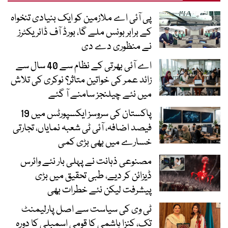
پی آئی اے ملازمین کو ایک بنیادی تنخواہ
کے برابر بونس ملے گا، بورڈ آف ڈائریکٹرز
نے منظوری دے دی
اے آئی بھرتی کے نظام سے 40 سال سے
زائد عمر کی خواتین متاثر؟ نوکری کی تلاش
میں نئے چیلنجز سامنے آ گئے
پاکستان کی سروسز ایکسپورٹس میں 19
فیصد اضافہ، آئی ٹی شعبہ نمایاں، تجارتی
خسارے میں بھی بڑی کمی
مصنوعی ذہانت نے پہلی بار نئے وائرس
ڈیزائن کر دیے، طبی تحقیق میں بڑی
پیشرفت لیکن نئے خطرات بھی
ٹی وی کی سیاست سے اصل پارلیمنٹ
تک، کنزا ہاشمی کا قومی اسمبلی کا دورہ