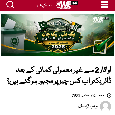
سب کی خبر
اواتار 2 سے غیر معمولی کمائی کے بعد
ڈائریکٹر اب کس چیز پر مجبور ہوگئے ہیں؟
جمعرات 12 جنوری 2023
ویب ڈیسک