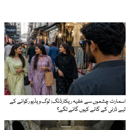
اسمارٹ چشموں سے خفیہ ریکارڈنگ: لوگ ویڈیو رکوانے کے
لیے ڈزنی کے گانے کیوں گانے لگے؟