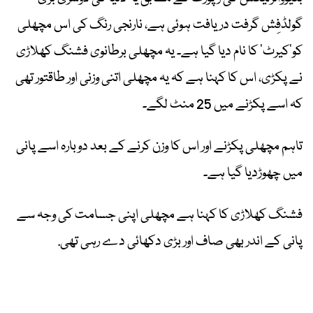
گولڈفِش گرفت دریافت ہوئی ہے، نارنجی رنگ کی اس مچھلی
کو’کیرٹ‘ کا نام دیا گیا ہے۔ یہ مچھلی برطانوی فشنگ کھلاڑی
نے پکڑی، اس کا کہنا ہے کہ یہ مچھلی اتنی وزنی اور طاقتور تھی
کہ اسے پکڑنے میں 25 منٹ لگے۔
تاہم مچھلی پکڑنے اور اس کا وزن کرنے کے بعد دوبارہ اسے پانی
میں چھوڑدیا گیا ہے۔
فشنگ کھلاڑی کا کہنا ہے مچھلی اپنی جسامت کی وجہ سے
پانی کے اندر بھی صاف اور بڑی دکھائی دے رہی تھی.