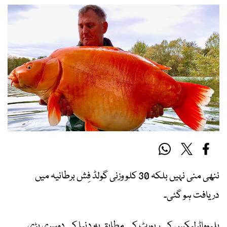
ننھی منی نہیں بلکہ 30 کلو وزنی گولڈ فِش برطانیہ میں
دریافت ہو گئی۔
بلیوواٹرلیکس کی رپورٹ کے مطابق یہ دنیا کی دوسری بڑی