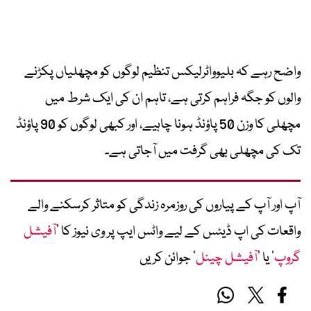
واضح رہے کہ بلیوواٹرلیکس تنظیم لوگوں کو مچھلیاں پکڑنے
والوں کو جگہ فراہم کرتی ہے، تاہم ان کی ایک شرط میں
مچھلی کا وزن 50 پاؤنڈ ہونا چاہیے، اور کبھی لوگوں کو 90 پاؤنڈ
تک کی مچھلی بھی گرفت میں آجاتی ہے۔
آپ اور آپ کے پیاروں کی روزمرہ زندگی کو متاثر کرسکنے والے
واقعات کی اپ ڈیٹس کے لیے واٹس ایپ پر وی نیوز کا ’
آفیشل
گروپ
‘ یا ’
آفیشل چینل
‘ جوائن کریں