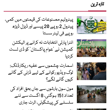
تازہ ترین
پیٹرولیم مصنوعات کی قیمتوں میں کمی،
پیٹرول 2 روپے 20 پیسے اور ڈیزل ڈیڑھ
روپے فی لیٹر سستا
انٹرا پارٹی انتخابات نہ کرانے پر الیکشن
کمیشن نے ’عوام پاکستان‘ کو ڈی لسٹ
کردیا
اسمارٹ چشموں سے خفیہ ریکارڈنگ:
لوگ ویڈیو رکوانے کے لیے ڈزنی کے گانے
کیوں گانے لگے؟
مون سون بارشوں سے جاں بحق افراد کی
تعداد 151 ہوگئی، 8 اگست سے نئے
سلسلے کی پیشگوئی، الرٹ جاری