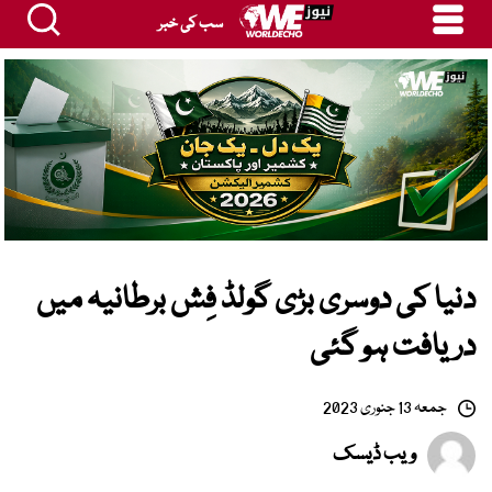
سب کی خبر
دنیا کی دوسری بڑی گولڈ فِش برطانیہ میں
دریافت ہو گئی
جمعہ 13 جنوری 2023
ویب ڈیسک