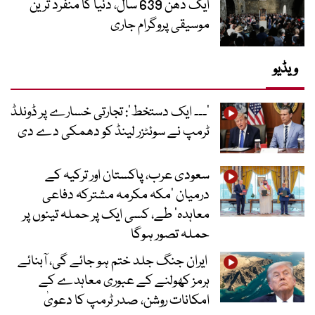
ایک دھن 639 سال، دنیا کا منفرد ترین
موسیقی پروگرام جاری
ویڈیو
’۔۔۔ ایک دستخط‘: تجارتی خسارے پر ڈونلڈ
ٹرمپ نے سوئٹزر لینڈ کو دھمکی دے دی
سعودی عرب، پاکستان اور ترکیہ کے
درمیان ’مکہ مکرمہ مشترکہ دفاعی
معاہدہ‘ طے، کسی ایک پر حملہ تینوں پر
حملہ تصور ہوگا
ایران جنگ جلد ختم ہو جائے گی، آبنائے
ہرمز کھولنے کے عبوری معاہدے کے
امکانات روشن، صدر ٹرمپ کا دعویٰ