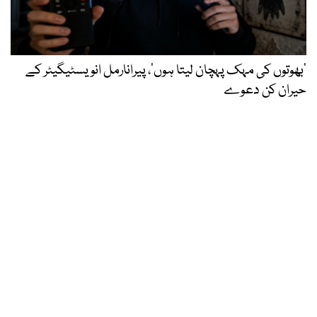
‘بھوتوں کی مہک پہچان لیتا ہوں’، پیرانارمل انویسٹیگیٹر کے
حیران کن دعوے