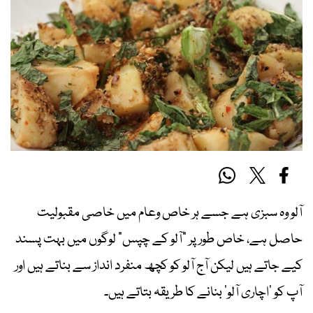
آلو وہ سبزی ہے جسے ہر خاص وعام میں خاصی مقبولیت
حاصل ہے، خاص طور پر ”آلو کے چپس” لوگوں میں بہت پسند
کیے جاتے ہیں لیکن آج آلو کو کچھ منفرد انداز سے بناتے ہیں اور
آپ کو ‘اچاری آلو’ بنانے کا طریقہ بتاتے ہیں۔