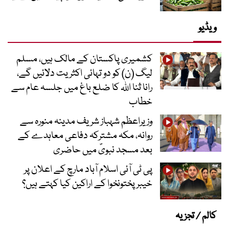
ویڈیو
کشمیری پاکستان کے مالک ہیں، مسلم
لیگ (ن) کو دو تہائی اکثریت دلائیں گے،
رانا ثنا اللہ کا ضلع باغ میں جلسہ عام سے
خطاب
وزیراعظم شہباز شریف مدینہ منورہ سے
روانہ، مکہ مشترکہ دفاعی معاہدے کے
بعد مسجد نبویؐ میں حاضری
پی ٹی آئی اسلام آباد مارچ کے اعلان پر
خیبر پختونخوا کے اراکین کیا کہتے ہیں؟
کالم / تجزیہ