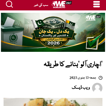
سب کی خبر
‘اچاری آلو ‘بنانے کا طریقہ
جمعہ 13 جنوری 2023
ویب ڈیسک