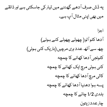
یہ ڈش صرف آدھے گھنٹے میں تیار کی جاسکتی ہے اور ذائقے
میں بھی اپنی مثال آپ ہے۔
اجزا
آدھا کلو آلو ( چھوٹے چھوٹے کٹے ہوئے)
چھ سے آٹھ عدد ہری مرچیں (باریک کٹی ہوئی)
کلونجی آدھا کھانے کا چمچہ
کٹی ہوئی مرچ ایک کھانے کا چمچہ
کالی مرچ آدھا کھانے کا چمچہ
پسہ ہوا دھنیا آدھا کھانے کا چمچہ
ہلدی 1/2 چائے کا چمچہ
چار عدد زیتون