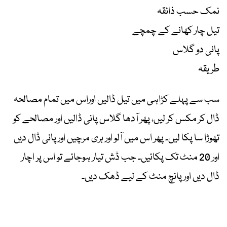
نمک حسب ذائقہ
تیل چار کھانے کے چمچے
پانی دو گلاس
طریقہ
سب سے پہلے کڑاہی میں تیل ڈالیں اوراس میں تمام مصالحہ
ڈال کر مکس کر لیں، پھر آدھا گلاس پانی ڈالیں اور مصالحے کو
تھوڑا سا پکا لیں۔ پھر اس میں آلو اور ہری مرچیں اور پانی ڈال دیں
اور 20 منٹ تک پکائیں۔ جب ڈش تیار ہوجائے تو اس پر اچار
ڈال دیں اور پانچ منٹ کے لیے ڈھک دیں۔