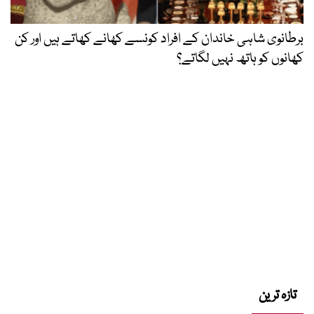
برطانوی شاہی خاندان کے افراد کونسے کھانے کھاتے ہیں اور کن
کھانوں کو ہاتھ نہیں لگاتے؟
تازہ ترین