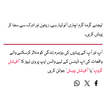
لیجئے گرما گرم اچاری آلو تیار ہے۔ زیتون اور ادرک سے سجا کر
پیش کریں۔
آپ اور آپ کے پیاروں کی روزمرہ زندگی کو متاثر کرسکنے والے
واقعات کی اپ ڈیٹس کے لیے واٹس ایپ پر وی نیوز کا ’
آفیشل
گروپ
‘ یا ’
آفیشل چینل
‘ جوائن کریں