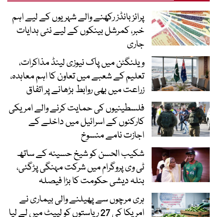
پرائز بانڈز رکھنے والے شہریوں کے لیے اہم
خبر، کمرشل بینکوں کے لیے نئی ہدایات
جاری
ویلنگٹن میں پاک نیوزی لینڈ مذاکرات،
تعلیم کے شعبے میں تعاون کا اہم معاہدہ،
زراعت میں بھی روابط بڑھانے پر اتفاق
فلسطینیوں کی حمایت کرنے والے امریکی
کارکنوں کے اسرائیل میں داخلے کے
اجازت نامے منسوخ
شکیب الحسن کو شیخ حسینہ کے ساتھ
ٹی وی پروگرام میں شرکت مہنگی پڑگئی،
بنلہ دیشی حکومت کا بڑا فیصلہ
ہری مرچوں سے پھیلنے والی بیماری نے
امریکا کی 27 ریاستوں کو لپیٹ میں لے لیا