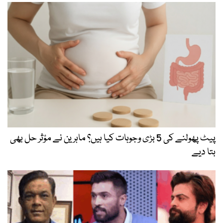
پیٹ پھولنے کی 5 بڑی وجوہات کیا ہیں؟ ماہرین نے مؤثر حل بھی
بتا دیے