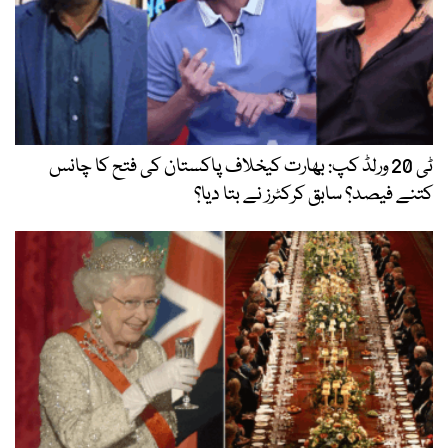
ٹی 20 ورلڈ کپ: بھارت کیخلاف پاکستان کی فتح کا چانس
کتنے فیصد؟ سابق کرکٹرز نے بتا دیا؟