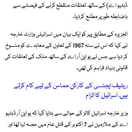
ڈبلیو اے) کے ساتھ تعلقات منقطع کرنے کے فیصلے سے
باضابطہ طور پر مطلع کردیا۔
الجزیرہ کے مطابق پیر کو ایک بیان میں اسرائیلی وزارت خارجہ
نے کہا کہ اس نے سنہ 1967 کے تعاون کے معاہدے کو منسوخ
کر دیا ہے جس نے یو این آر اے کے ساتھ ملک کے تعلقات کی
قانونی بنیاد فراہم کی تھی۔
ریلیف ایجنسی کے کارکن حماس کے لیے کام کرتے
ہیں، اسرائیل کا الزام
وزیر خارجہ اسرائیل کاٹز کے حوالے سے بتایا گیا کہ یو این آر ڈبلیو
اے کے ملازمین نے 7 اکتوبر کے قتل عام میں حصہ لیا تھا اور