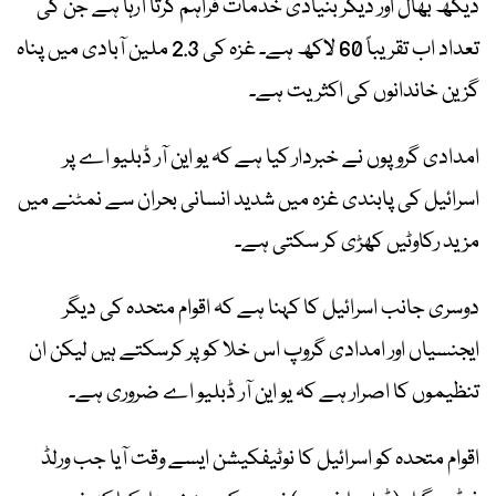
دیکھ بھال اور دیگر بنیادی خدمات فراہم کرتا آرہا ہے جن کی
تعداد اب تقریباً 60 لاکھ ہے۔ غزہ کی 2.3 ملین آبادی میں پناہ
گزین خاندانوں کی اکثریت ہے۔
امدادی گروپوں نے خبردار کیا ہے کہ یو این آر ڈبلیو اے پر
اسرائیل کی پابندی غزہ میں شدید انسانی بحران سے نمٹنے میں
مزید رکاوٹیں کھڑی کر سکتی ہے۔
دوسری جانب اسرائیل کا کہنا ہے کہ اقوام متحدہ کی دیگر
ایجنسیاں اور امدادی گروپ اس خلا کو پر کرسکتے ہیں لیکن ان
تنظیموں کا اصرار ہے کہ یو این آر ڈبلیو اے ضروری ہے۔
اقوام متحدہ کو اسرائیل کا نوٹیفکیشن ایسے وقت آیا جب ورلڈ