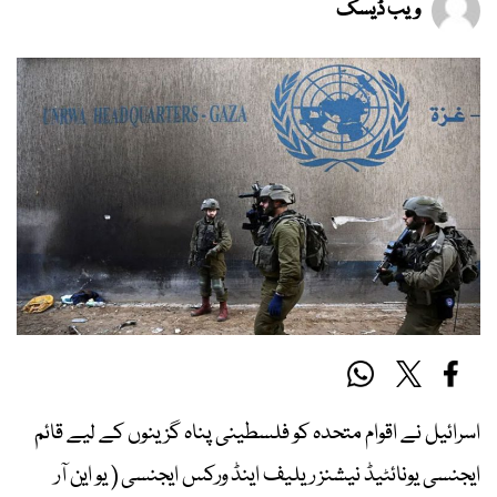
ویب ڈیسک
اسرائیل نے اقوام متحدہ کو فلسطینی پناہ گزینوں کے لیے قائم
ایجنسی یونائٹیڈ نیشنز ریلیف اینڈ ورکس ایجنسی ( یو این آر