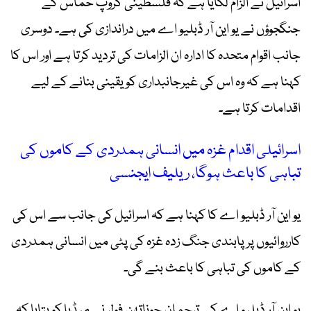
اسرائیل نے الزام لگایا ہے کہ فلسطینی گروپ حماس کے
جنگجوؤں نے یو این آر ڈبلیو اے میں دراندازی کی ہے۔ دوسری
جانب اقوام متحدہ کا ادارہ ان الزامات کی تردید کرتا ہے اور اس کا
کہنا ہے کہ وہ اس کی غیرجانبداری کو یقینی بنانے کے لیے
اقدامات کرتا ہے۔
اسرائیلی اقدام غزہ میں انسانی ہمدردی کے کاموں کی
تباہی کا باعث ہوگا، ریلیف ایجنسی
یو این آر ڈبلیو اے کا کہنا ہے کہ اسرائیل کی جانب سے اس کی
کارروائیوں پر پابندی جنگ زدہ غزہ کی پٹی میں انسانی ہمدردی
کے کاموں کی تباہی کا باعث بنے گی۔
یو این آر ڈبلیو اے کے ترجمان جوناتھن فولر نے میڈیا کو بتایا کہ