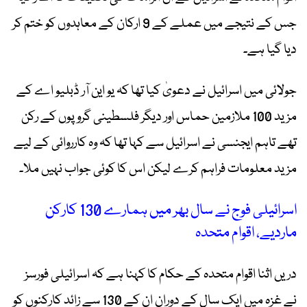
جس کے نتیجے میں عملے کے 9 ارکان کے معاہدوں کو ختم کر
دیا گیا ہے۔
جولائی میں اسرائیل نے دعویٰ کیا تھا کہ یو این آر ڈبلیو اے کے
مزید 100 ملازمین حماس اور دیگر فلسطینی گروپوں کے رکن
تھے تاہم ایجنسی نے اسرائیل سے کہا تھا کہ وہ کارروائی کے لیے
مزید معلومات فراہم کرے لیکن اس کا کوئی جواب نہیں ملا۔
اسرائیلی فوج نے سال بھر میں ہمارے 130 کارکن
ماردیے، اقوام متحدہ
دریں اثنا اقوام متحدہ کے حکام کا کہنا ہے کہ اسرائیلی فورسز
نے غزہ میں ایک سال کے دوران ان کے 130 سے ​​زائد کارکنوں کو