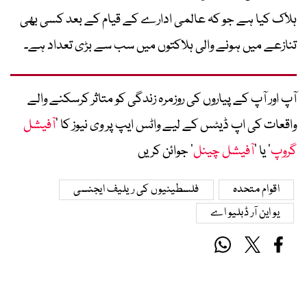
ہلاک کیا ہے جو کہ عالمی ادارے کے قیام کے بعد کسی بھی
تنازعے میں ہونے والی ہلاکتوں میں سب سے بڑی تعداد ہے۔
آپ اور آپ کے پیاروں کی روزمرہ زندگی کو متاثر کرسکنے والے
واقعات کی اپ ڈیٹس کے لیے واٹس ایپ پر وی نیوز کا ’
آفیشل
گروپ
‘ یا ’
آفیشل چینل
‘ جوائن کریں
اقوام متحدہ
فلسطینیوں کی ریلیف ایجنسی
یو این آر ڈبلیو اے