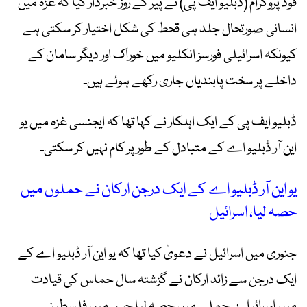
فوڈ پروگرام (ڈبلیو ایف پی) نے پیر کے روز خبردار کیا کہ غزہ میں
انسانی صورتحال جلد ہی قحط کی شکل اختیار کر سکتی ہے
کیونکہ اسرائیلی فورسز انکلیو میں خوراک اور دیگر سامان کے
داخلے پر سخت پابندیاں جاری رکھے ہوئے ہیں۔
ڈبلیو ایف پی کے ایک اہلکار نے کہا تھا کہ ایجنسی غزہ میں یو
این آر ڈبلیو اے کے متبادل کے طور پر کام نہیں کر سکتی۔
یو این آر ڈبلیو اے کے ایک درجن ارکان نے حملوں میں
حصہ لیا، اسرائیل
جنوری میں اسرائیل نے دعویٰ کیا تھا کہ یو این آر ڈبلیو اے کے
ایک درجن سے زائد ارکان نے گزشتہ سال حماس کی قیادت
میں اسرائیل پر حملے میں حصہ لیا جس میں فلسطینی