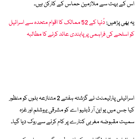
اس کے بہت سے ملازمین حماس کے کارکن ہیں۔
یہ بھی پڑھیں:
دُنیا کے 52 ممالک کا اقوام متحدہ سے اسرائیل
کو اسلحے کی فراہمی پر پابندی عائد کرنے کا مطالبہ
اسرائیلی پارلیمنٹ نے گزشتہ ہفتے 2 متنازعہ بلوں کو منظور
کیا جس میں یو این آر ڈبلیو اے کو مشرقی یروشلم اور غزہ
سمیت مقبوضہ مغربی کنارے پر کام کرنے سے روک دیا گیا۔