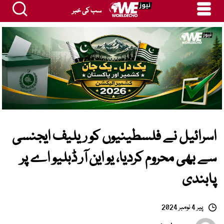
سب کی خبر
اسرائیل نے فلسطینیوں کو ریلیف ایجنسی
سے بھی محروم کردیا، یو این آر ڈبلیو اے پر
پابندی
پیر 4 نومبر 2024