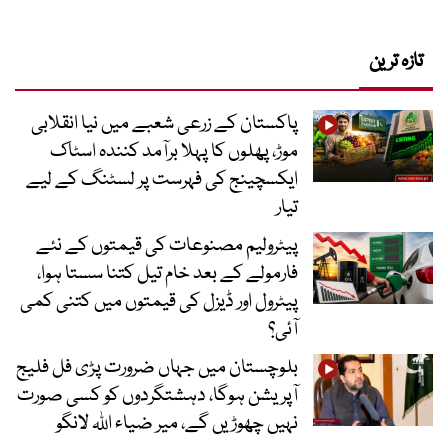
تازہ ترین
پاکستان کے زرعی شعبے میں نیا انقلابی
موڑ، پھلوں کا پہلا برآمد کنندہ اسٹاک
ایکسچینج کی فہرست پر لسٹنگ کے لیے
تیار
پیٹرولیم مصنوعات کی قیمتوں کے نئے
فارمولے کے بعد خام تیل کتنا سستا ہوا،
پیٹرول اور ڈیزل کی قیمتوں میں کتنی کمی
آئی؟
بلوچستان میں جہاں ضرورت پڑی فل فلیج
آپریشن ہوگا، دہشتگردوں کو کسی صورت
نہیں چھوڑیں گے، میر ضیاء اللہ لانگو