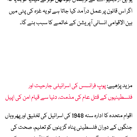
اگر اس قانون پر عمل درآمد کیا جاتا ہے تو یہ غزہ کی پٹی میں
بین الاقوامی انسانی آپریشن کے خاتمے کا سبب بنے گا۔
مزید پڑھیے:
پوپ فرانسس کی اسرائیلی جارحیت اور
فلسطینیوں کے قتل عام کی مذمت، دنیا سے قیام امن کی اپیل
اقوام متحدہ کا ادارہ سنہ 1948 کی اسرائیل کی تخلیق اور پھر وہاں
جنگوں کے دوران فلسطینی پناہ گزینوں کو تعلیم، صحت کی