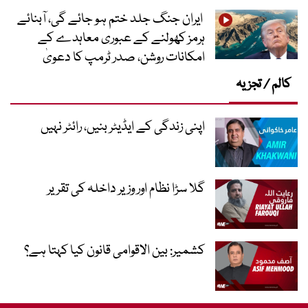
ایران جنگ جلد ختم ہو جائے گی، آبنائے
ہرمز کھولنے کے عبوری معاہدے کے
امکانات روشن، صدر ٹرمپ کا دعویٰ
کالم / تجزیہ
اپنی زندگی کے ایڈیٹر بنیں، رائٹر نہیں
گلا سڑا نظام اور وزیر داخلہ کی تقریر
کشمیر: بین الاقوامی قانون کیا کہتا ہے؟