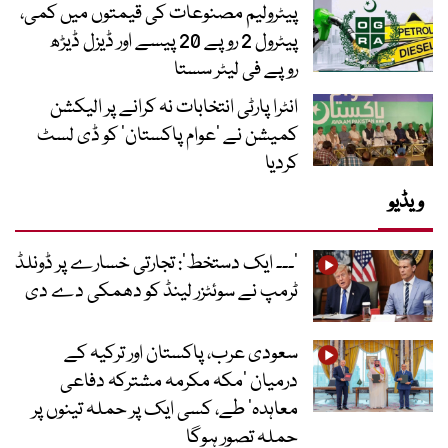
پیٹرولیم مصنوعات کی قیمتوں میں کمی،
پیٹرول 2 روپے 20 پیسے اور ڈیزل ڈیڑھ
روپے فی لیٹر سستا
انٹرا پارٹی انتخابات نہ کرانے پر الیکشن
کمیشن نے ’عوام پاکستان‘ کو ڈی لسٹ
کردیا
ویڈیو
’۔۔۔ ایک دستخط‘: تجارتی خسارے پر ڈونلڈ
ٹرمپ نے سوئٹزر لینڈ کو دھمکی دے دی
سعودی عرب، پاکستان اور ترکیہ کے
درمیان ’مکہ مکرمہ مشترکہ دفاعی
معاہدہ‘ طے، کسی ایک پر حملہ تینوں پر
حملہ تصور ہوگا