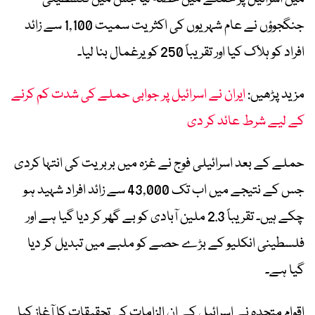
جنگجوؤں نے عام شہریوں کی اکثریت سمیت 1,100 سے زائد
افراد کو ہلاک کیا اور تقریباً 250 کو یرغمال بنا لیا۔
مزید پڑھیں:
ایران نے اسرائیل پر جوابی حملے کی شدت کم کرنے
کے لیے شرط عائد کر دی
حملے کے بعد اسرائیلی فوج نے غزہ میں بربریت کی انتہا کردی
جس کے نتیجے میں اب تک 43,000 سے زائد افراد شہید ہو
چکے ہیں۔ تقریباً 2.3 ملین آبادی کو بے گھر کر دیا گیا ہے اور
فلسطینی انکلیو کے بڑے حصے کو ملبے میں تبدیل کر دیا
گیا ہے۔
اقوام متحدہ نے اسرائیل کے ان الزامات کی تحقیقات کا آغاز کیا