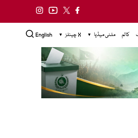
کالم
ملٹی میڈیا
X چینلز
English