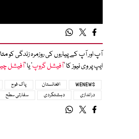
آپ اور آپ کے پیاروں کی روزمرہ زندگی کو 
ایپ پر وی نیوز کا ’
آفیشل گروپ
‘ یا ’
آفیشل چی
WENEWS
افغانستان
پاک فوج
دراندازی
دہشتگردی
سفارتی سطح