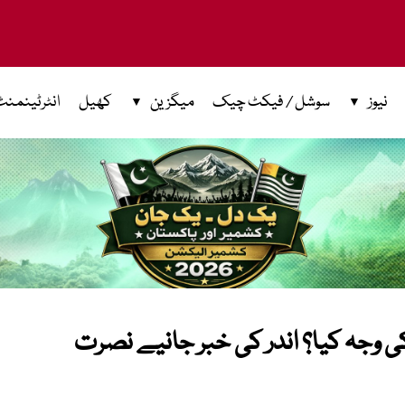
نیوز
سوشل / فیکٹ چیک
میگزین
کھیل
انٹرٹینمنٹ
 وجہ کیا؟ اندر کی خبر جانیے نصرت