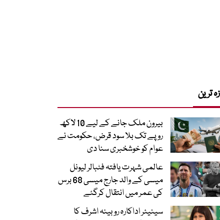
زہ ترین
بیرون ملک جانے کے لیے 10 لاکھ
روپے تک بلا سود قرض، حکومت نے
عوام کو خوشخبری سنا دی
عالمی شہرت یافتہ فٹبالر لیونل
میسی کے والد جارج میسی 68 برس
کی عمر میں انتقال کرگئے
سینیئر اداکارہ روبینہ اشرف کا