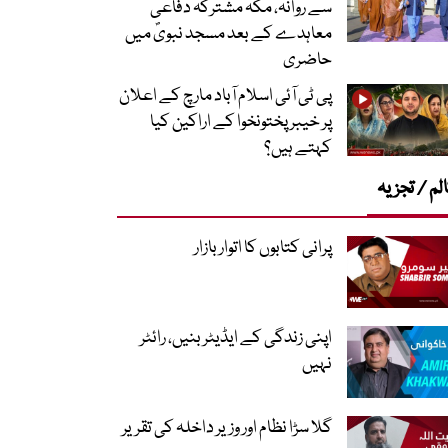
سے روانہ، مکہ مشترکہ دفاعی
معاہدے کے بعد مسجد نبویؐ میں
حاضری
پی ٹی آئی اسلام آباد مارچ کے اعلان
پر خیبر پختونخوا کے اراکین کیا
کہتے ہیں؟
لم / تجزیہ
پرانی کتابوں کا اتوار بازار
اپنی زندگی کے ایڈیٹر بنیں، رائٹر
نہیں
گلا سڑا نظام اور وزیر داخلہ کی تقریر