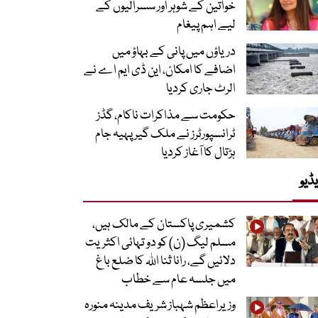
خواتین کے شوہر اور سسرالیوں کے
لیے اہم پیغام
دریاؤں میں پانی کے بہاؤ میں
اضافے کا امکان، این ڈی ایم اے نے
الرٹ جاری کردیا
حکومت سے مذاکرات ناکام، گڈز
ٹرانسپورٹرز نے ملک گیر پہیہ جام
ہڑتال کا آغاز کردیا
ڈیو
کشمیری پاکستان کے مالک ہیں،
مسلم لیگ (ن) کو دو تہائی اکثریت
دلائیں گے، رانا ثنا اللہ کا ضلع باغ
میں جلسہ عام سے خطاب
وزیراعظم شہباز شریف مدینہ منورہ