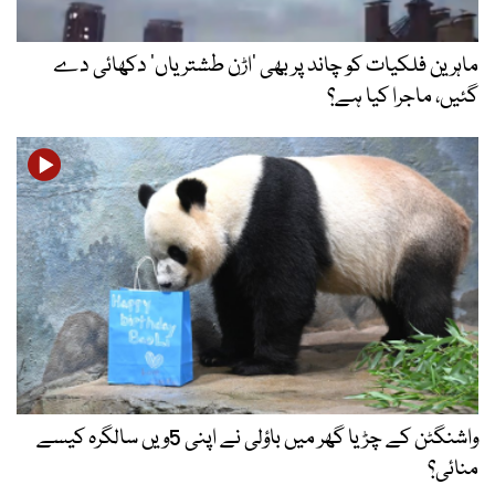
ماہرین فلکیات کو چاند پر بھی ’اڑن طشتریاں‘ دکھائی دے
گئیں، ماجرا کیا ہے؟
واشنگٹن کے چڑیا گھر میں باؤلی نے اپنی 5ویں سالگرہ کیسے
منائی؟