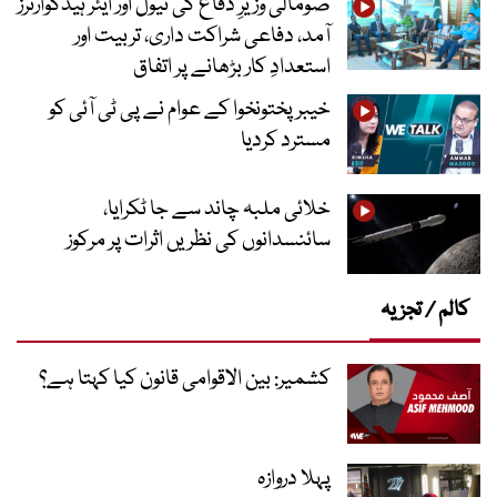
صومالی وزیرِ دفاع کی نیول اور ایئر ہیڈکوارٹرز
آمد، دفاعی شراکت داری، تربیت اور
استعدادِ کار بڑھانے پر اتفاق
خیبرپختونخوا کے عوام نے پی ٹی آئی کو
مسترد کردیا
خلائی ملبہ چاند سے جا ٹکرایا،
سائنسدانوں کی نظریں اثرات پر مرکوز
کالم / تجزیہ
کشمیر: بین الاقوامی قانون کیا کہتا ہے؟
پہلا دروازہ