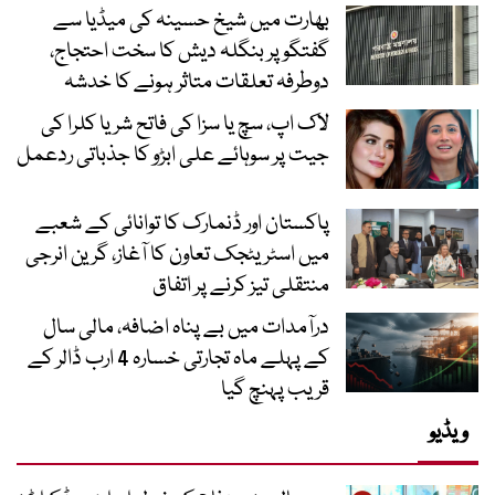
بھارت میں شیخ حسینہ کی میڈیا سے
گفتگو پر بنگلہ دیش کا سخت احتجاج،
دوطرفہ تعلقات متاثر ہونے کا خدشہ
لاک اپ، سچ یا سزا کی فاتح شریا کلرا کی
جیت پر سوہائے علی ابڑو کا جذباتی ردعمل
پاکستان اور ڈنمارک کا توانائی کے شعبے
میں اسٹریٹجک تعاون کا آغاز، گرین انرجی
منتقلی تیز کرنے پر اتفاق
درآمدات میں بے پناہ اضافہ، مالی سال
کے پہلے ماہ تجارتی خسارہ 4 ارب ڈالر کے
قریب پہنچ گیا
ویڈیو