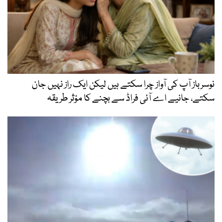
نوسرباز آپ کی آواز چرا سکتے ہیں لیکن ایک راز نہیں جان
سکتے، جانیے اے آئی فراڈ سے بچنے کا مؤثر طریقہ