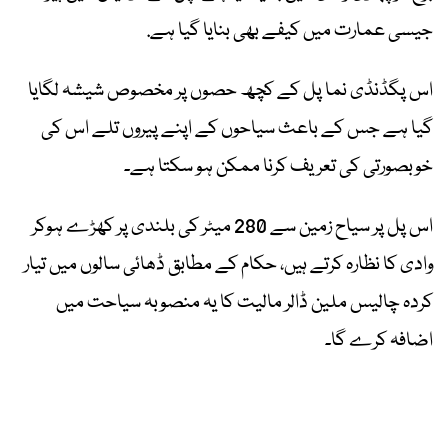
جیسی عمارت میں کیفے بھی بنایا گیا ہے.
اس پگڈنڈی نما پل کے کچھ حصوں پر مخصوص شیشہ لگایا
گیا ہے جس کے باعث سیاحوں کے اپنے پیروں تلے اس کی
خوبصورتی کی تعریف کرنا ممکن ہو سکتا ہے۔
اس پل پر سیاح زمین سے 280 میٹر کی بلندی پر کھڑے ہوکر
وادی کا نظارہ کرتے ہیں، حکام کے مطابق ڈھائی سالوں میں تیار
کردہ چالیس ملین ڈالر مالیت کا یہ منصوبہ سیاحت میں
اضافہ کرے گا۔