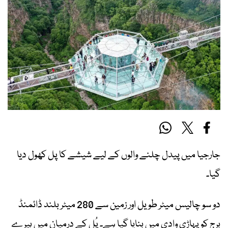
جارجیا میں پیدل چلنے والوں کے لیے شیشے کا پل کھول دیا
گیا۔
دو سو چالیس میٹر طویل اور زمین سے 280 میٹر بلند ڈائمنڈ
برج کو پہاڑی وادی میں بنایا گیا ہے۔ پُل کے درمیان میں ہیرے