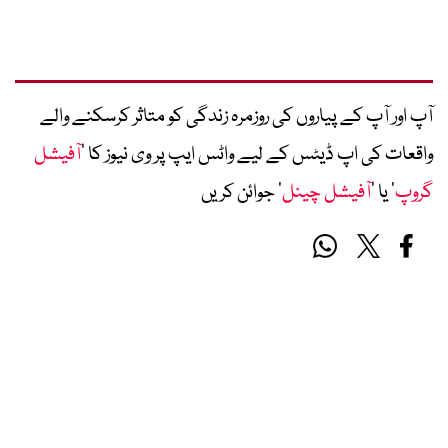
آپ اور آپ کے پیاروں کی روزمرہ زندگی کو متاثر کرسکنے والے
واقعات کی اپ ڈیٹس کے لیے واٹس ایپ پر وی نیوز کا ’
آفیشل
گروپ
‘ یا ’
آفیشل چینل
‘ جوائن کریں