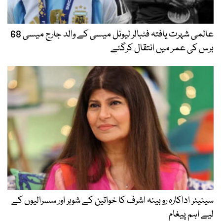
عالمی شہرت یافتہ فٹبالر لیونل میسی کے والد جارج میسی 68
برس کی عمر میں انتقال کرگئے
سینیئر اداکارہ روبینہ اشرف کا خواتین کے شوہر اور سسرالیوں کے
لیے اہم پیغام