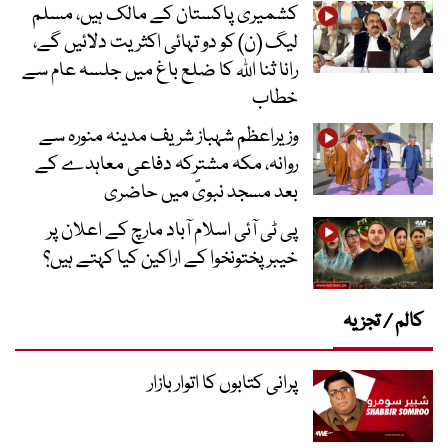
کشمیری پاکستان کے مالک ہیں، مسلم
لیگ (ن) کو دو تہائی اکثریت دلائیں گے،
رانا ثنا اللہ کا ضلع باغ میں جلسہ عام سے
خطاب
وزیراعظم شہباز شریف مدینہ منورہ سے
روانہ، مکہ مشترکہ دفاعی معاہدے کے
بعد مسجد نبویؐ میں حاضری
پی ٹی آئی اسلام آباد مارچ کے اعلان پر
خیبر پختونخوا کے اراکین کیا کہتے ہیں؟
کالم / تجزیہ
پرانی کتابوں کا اتوار بازار