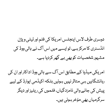
دوسری طرف لاس اینجلس امریکا کی فلم اور ٹیلی ویژن
انڈسٹری کا مرکز ہے، تو ایسے میں اس آگ نے ہالی ووڈ کی
مشہور شخصیات کو بھی بے گھر کردیا ہے۔
امریکی میڈیا کے مطابق اس آگ سے ہالی ووڈ اداکار اور ان کی
رہائشگاہیں ہی متاثر نہیں ہوئیں بلکہ اکیڈمی ایوارڈ کے لیے
پیش کی جانے والی نامزدگیاں، فلموں کی ریلیز اور دیگر
سرگرمیاں بھی مؤخر ہوئی ہیں۔