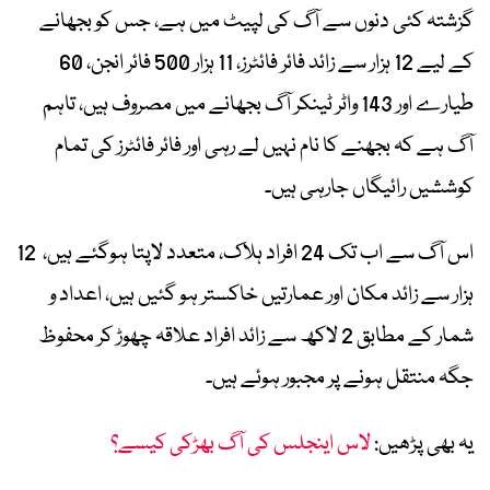
گزشتہ کئی دنوں سے آگ کی لپیٹ میں ہے، جس کو بجھانے
کے لیے 12 ہزار سے زائد فائر فائٹرز، 11 ہزار 500 فائر انجن، 60
طیارے اور 143 واٹر ٹینکر آگ بجھانے میں مصروف ہیں، تاہم
آگ ہے کہ بجھنے کا نام نہیں لے رہی اور فائر فائٹرز کی تمام
کوششیں رائیگاں جارہی ہیں۔
اس آگ سے اب تک 24 افراد ہلاک، متعدد لاپتا ہوگئے ہیں، 12
ہزار سے زائد مکان اور عمارتیں خاکستر ہو گئیں ہیں، اعداد و
شمار کے مطابق 2 لاکھ سے زائد افراد علاقہ چھوڑ کر محفوظ
جگہ منتقل ہونے پر مجبور ہوئے ہیں۔
یہ بھی پڑھیں:
لاس اینجلس کی آگ بھڑکی کیسے؟