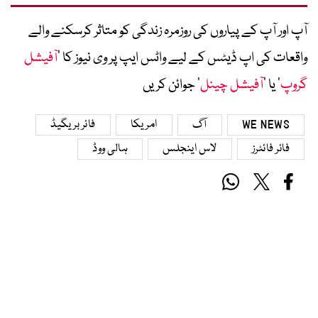
آپ اور آپ کے پیاروں کی روزمرہ زندگی کو متاثر کرسکنے والے
واقعات کی اپ ڈیٹس کے لیے واٹس ایپ پر وی نیوز کا ’
آفیشل
گروپ
‘ یا ’
آفیشل چینل
‘ جوائن کریں
WE NEWS
آگ
امریکا
فائر بریگیڈ
فائر فائٹرز
لاس اینجلس
ہالی ووڈ