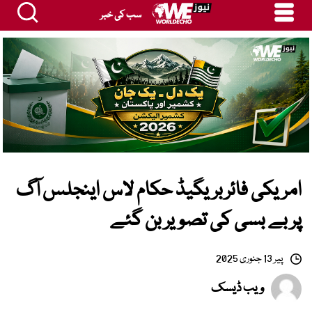
سب کی خبر
امریکی فائربریگیڈ حکام لاس اینجلس آگ
پر بے بسی کی تصویر بن گئے
پیر 13 جنوری 2025
ویب ڈیسک