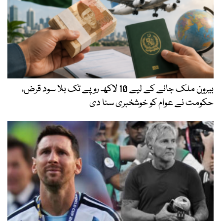
بیرون ملک جانے کے لیے 10 لاکھ روپے تک بلا سود قرض،
حکومت نے عوام کو خوشخبری سنا دی