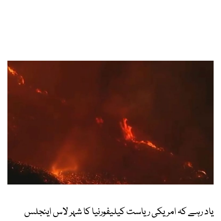
یاد رہے کہ امریکی ریاست کیلیفورنیا کا شہر لاس اینجلس