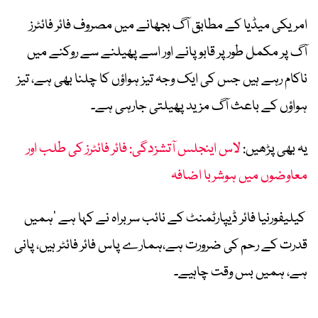
امریکی میڈیا کے مطابق آگ بجھانے میں مصروف فائر فائٹرز
آگ پر مکمل طور پر قابو پانے اور اسے پھیلنے سے روکنے میں
ناکام رہے ہیں جس کی ایک وجہ تیز ہواؤں کا چلنا بھی ہے، تیز
ہواؤں کے باعث آگ مزید پھیلتی جارہی ہے۔
یہ بھی پڑھیں:
لاس اینجلس آتشزدگی: فائر فائٹرز کی طلب اور
معاوضوں میں ہوشربا اضافہ
کیلیفورنیا فائر ڈیپارٹمنٹ کے نائب سربراہ نے کہا ہے ’ہمیں
قدرت کے رحم کی ضرورت ہے،ہمارے پاس فائر فائٹر ہیں، پانی
ہے، ہمیں بس وقت چاہیے۔