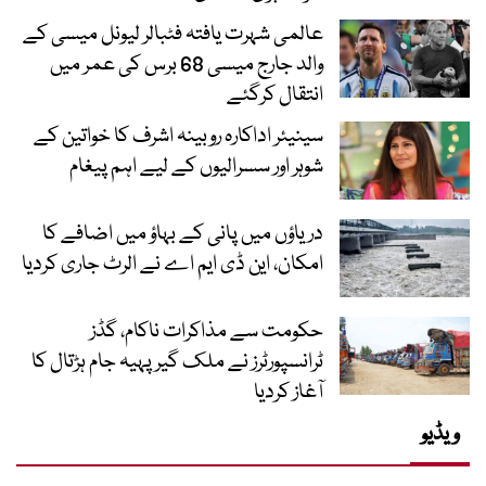
عالمی شہرت یافتہ فٹبالر لیونل میسی کے
والد جارج میسی 68 برس کی عمر میں
انتقال کرگئے
سینیئر اداکارہ روبینہ اشرف کا خواتین کے
شوہر اور سسرالیوں کے لیے اہم پیغام
دریاؤں میں پانی کے بہاؤ میں اضافے کا
امکان، این ڈی ایم اے نے الرٹ جاری کردیا
حکومت سے مذاکرات ناکام، گڈز
ٹرانسپورٹرز نے ملک گیر پہیہ جام ہڑتال کا
آغاز کردیا
ویڈیو