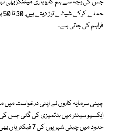
جس کی وجہ سے ہم کاروباری میٹنگز بھی نہی
حمل
فراہم کی جاتی ہے۔
ایکسپو سینٹر میں بدتمیزی کی گئی جس کی 
حدود میں چینی شہریوں کی 7 فیکٹریاں بھی سیل کردی گئی ہیں۔