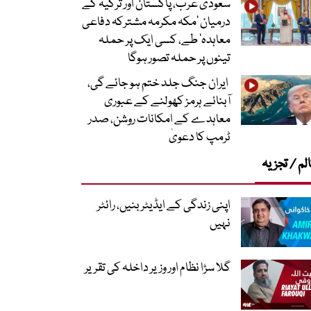
سعودی عرب، پاکستان اور ترکیہ کے
درمیان ’مکہ مکرمہ مشترکہ دفاعی
معاہدہ‘ طے، کسی ایک پر حملہ
تینوں پر حملہ تصور ہوگا
ایران جنگ جلد ختم ہو جائے گی،
آبنائے ہرمز کھولنے کے عبوری
معاہدے کے امکانات روشن، صدر
ٹرمپ کا دعویٰ
لم / تجزیہ
اپنی زندگی کے ایڈیٹر بنیں، رائٹر
نہیں
گلا سڑا نظام اور وزیر داخلہ کی تقریر