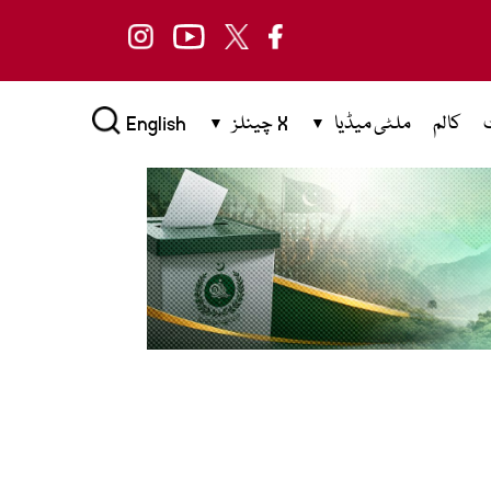
کالم
ملٹی میڈیا
X چینلز
English