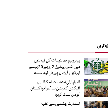
زہ ترین
پیٹرولیم مصنوعات کی قیمتوں
میں کمی، پیٹرول 2 روپے 20 پیسے
اور ڈیزل ڈیڑھ روپے فی لیٹر سستا
انٹرا پارٹی انتخابات نہ کرانے پر
الیکشن کمیشن نے ’عوام پاکستان‘
کو ڈی لسٹ کردیا
اسمارٹ چشموں سے خفیہ