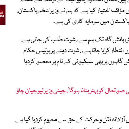
ں مؤقف اختیار کیا ہے کہ ہم نے وزیراعظم پاکستان،
اکستان میں سرمایہ کاری کی ہے۔
 کر رہائش گاہ تک ہم سے رشوت طلب کی جاتی ہے،
ں انتظار کرایا جاتاہے، رشوت دینے پر پولیس حکام
ئش گاہوں پر بھی سیکیورٹی کے نام پر محصور کردیا
ورتحال کو بہتر بنانا ہوگا‘، چینی وزیر لیو جیان چاؤ
ں آزادانہ نقل و حرکت کے حق سے محروم کردیا گیا ہے