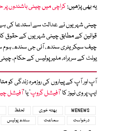
یہ بھی پڑھیں:
کراچی میں چینی باشندوں پر حم
چینی شہریوں نے عدالت سے استدعا کی ہے کہ 
قوانین کے مطابق چینی شہریوں کے حقوق کا 
چیف سیکریٹری سندھ، آئی جی سندھ، ہوم 
یونٹ کے سربراہ، ملیر پولیس کے حکام، چینی
آپ اور آپ کے پیاروں کی روزمرہ زندگی کو 
ایپ پر وی نیوز کا ’
آفیشل گروپ
‘ یا ’
آفیشل چی
WENEWS
بھتہ خوری
تحفظ
درخواست
سماعت
سندھ پولیس