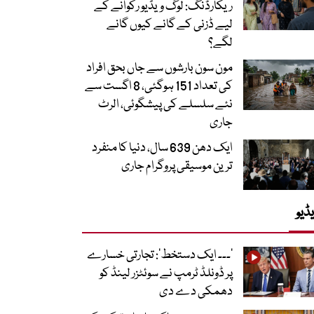
ریکارڈنگ: لوگ ویڈیو رکوانے کے
لیے ڈزنی کے گانے کیوں گانے
لگے؟
مون سون بارشوں سے جاں بحق افراد
کی تعداد 151 ہوگئی، 8 اگست سے
نئے سلسلے کی پیشگوئی، الرٹ
جاری
ایک دھن 639 سال، دنیا کا منفرد
ترین موسیقی پروگرام جاری
ڈیو
’۔۔۔ ایک دستخط‘: تجارتی خسارے
پر ڈونلڈ ٹرمپ نے سوئٹزر لینڈ کو
دھمکی دے دی