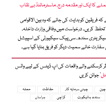
لے کا ایک اور مقدمہ درج، ماسٹرمائنڈ بے نقاب
فریقین کو ہدایت کی جائے کہ وہ بین الاقوامی
تحفظ کریں۔ درخواست میں وفاقی وزارت داخلہ،
سیکریٹری سندھ، سی پیک سیکیورٹی کے اسپیشل
 سفارت خانے سمیت دیگر کو فریق بنایا گیا ہے۔
متاثر کرسکنے والے واقعات کی اپ ڈیٹس کے لیے واٹس
نل
‘ جوائن کریں
چین
چینی سرمایہ کار
حفاظت
حملہ
سندھ ہائیکورٹ
کراچی
ہراساں