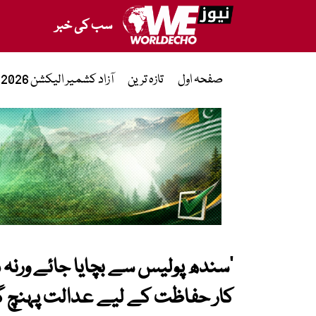
سب کی خبر
صفحہ اول
تازہ ترین
آزاد کشمیر الیکشن 2026
’سندھ پولیس سے بچایا جائے ورنہ 
کار حفاظت کے لیے عدالت پہنچ 