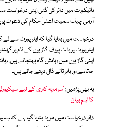
ہائیکورٹ میں دائر کی گئی اپنی درخواست می
آرمی چیف سمیت اعلیٰ حکام کی دعوت پر پ
درخواست میں بتایا گیا کہ ایئرپورٹ سے لے
ایئرپورٹ پر بلٹ پروف گاڑیوں کے نام پر گھنٹو
اپنی گاڑیوں میں رہائش گاہ پہنچاتے ہیں، رہا
جاتاہے اور باہر تالے ڈال دیئے جاتے ہیں۔
یہ بھی پڑھیں:
’سرمایہ کاری کے لیے سیکیورٹی ص
کا اہم بیان
دائر درخواست میں مزید بتایا گیا ہے کہ ہمی