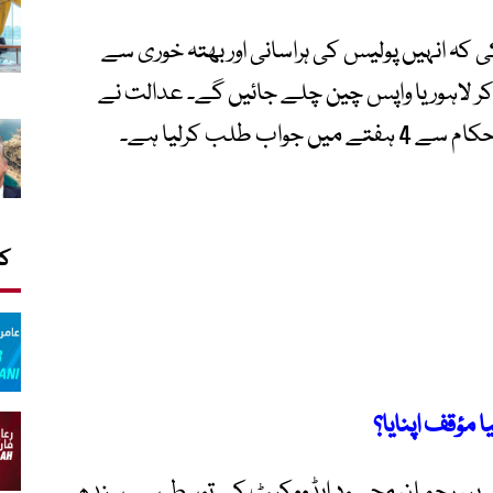
کہ انہیں پولیس کی ہراسانی اور بھتہ خوری سے
کر لاہور یا واپس چین چلے جائیں گے۔ عدالت نے
طلب کرلیا ہے۔
کا
 مؤقف اپنایا؟
لے 6 سرمایہ کاروں نے پیر رحمان محسود ایڈووکیٹ کے توسط سے سندھ