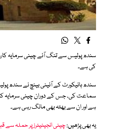
سندھ پولیس سے تنگ آئے چینی سرمایہ کارو
کی ہے۔
سندھ ہائیکورٹ کے آئینی بینچ نے سندھ پول
سماعت کی، جس کے دوران چینی سرمایہ کاروں 
ہے اور ان سے بھتہ بھی مانگ رہی ہے۔
یہ بھی پڑھیں:
چینی انجینیئرز پر حملہ سے قب