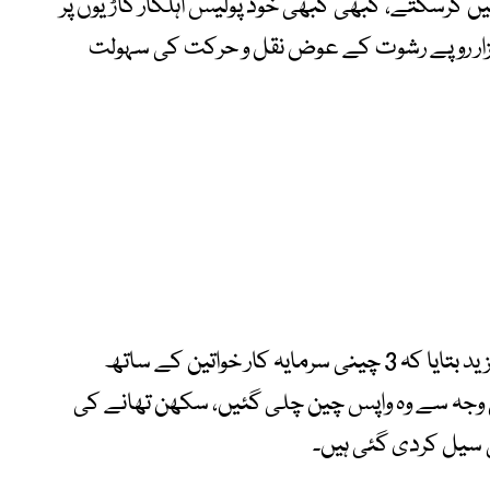
ں کرسکتے، کبھی کبھی خود پولیس اہلکار گاڑیوں پر
ے کرکے شیشے توڑ دیتے ہیں، 30 تا 50 ہزار روپے رشوت کے عوض نقل و حرکت کی سہولت
چینی سرمایہ کاروں نے اپنی درخواست میں مزید بتایا کہ 3 چینی سرمایہ کار خواتین کے ساتھ
وجہ سے وہ واپس چین چلی گئیں، سکھن تھانے کی