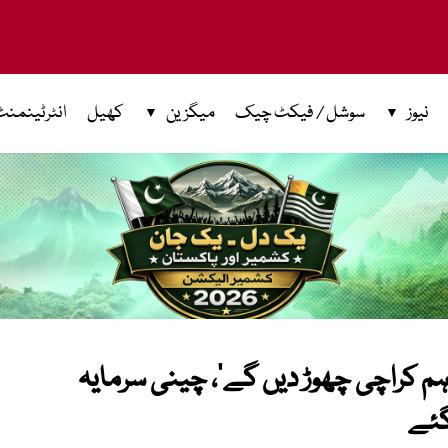
نیوز
سوشل / فیکٹ چیک
میگزین
کھیل
انٹرٹینمنٹ
ہم کراچی چھوڑ دیں گے‘، چینی سرمایہ
گئے