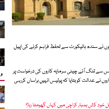
ں نے سندھ ہائیکورٹ سے تحفظ فراہم کرنے کی اپیل
یس سے تنگ آئے چینی سرمایہ کاروں کی درخواست پر
وی
نے عدالت کو بتایا کہ پولیس انہیں ہراساں کررہی
ل خود کش بمبار کراچی میں کہاں گھومتا رہا؟