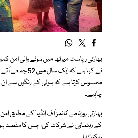
بھارتی ریاست میرٹھ میں ہونے والی امن کم
نے کہا ہے کہ ایک
محسوس کرتا ہے کہ ہولی کے رنگوں سے ان کا ا
چاہیے۔
بھارتی روزنامے ’ٹائمز آف انڈیا‘ کے مطابق 
کے رہنماؤں نے شرکت کی، جس کا مقصد ہولی 
روکنا تھا۔