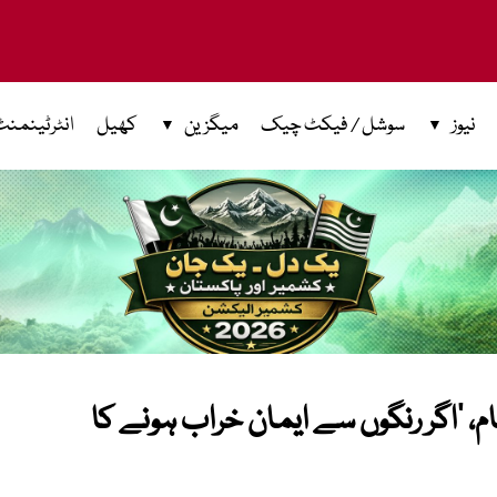
نیوز
سوشل / فیکٹ چیک
میگزین
کھیل
انٹرٹینمنٹ
، ’اگر رنگوں سے ایمان خراب ہونے کا