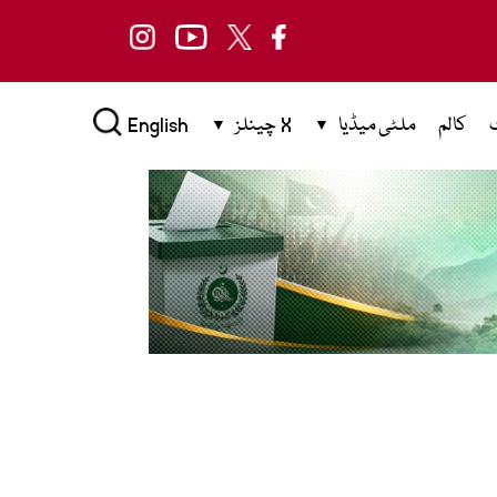
کالم
ملٹی میڈیا
X چینلز
English