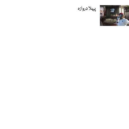
پہلا دروازہ