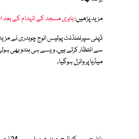
مزید پڑھیں:
بابری مسجد کے انہدام کے بعد ا
ڈپٹی سپرنٹنڈنٹ پولیس انوج چوہدری نے مز
سے انتظار کرتے ہیں، ویسے ہی ہندو بھی ہولی
میڈیا پر وائرل ہوگیا۔