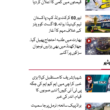
قیمتوں میں کمی کا اعلان کر دیا
اوور 60 کرکٹ ورلڈ کپ: پاکستان
ٹیم کینیڈا روانہ، 9 اگست کو ویلز
کے خلاف مہم کا آغاز
بھارت میں طلبہ احتجاج پھیل گیا،
جھاڑکھنڈ میں بھی ہزاروں نوجوان
سڑکوں پر آگئے
ڈیو
شہبازشریف کا مستقبل کیا؟ بڑی
خبر، کراچی میں ایم کیو ایم کی جگہ
پی ٹی آئی کیوں؟ نئے صوبوں کا
قیام، اندر کی خبر
براڈ پیک سانحہ: نرمل پرجا سمیت