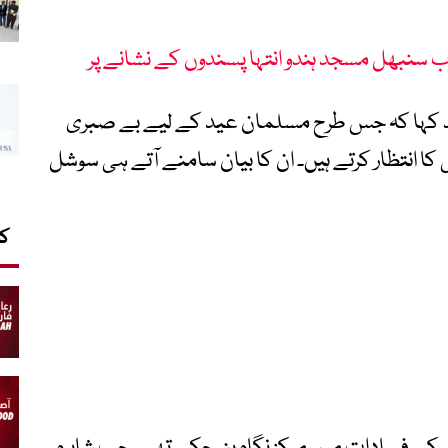
ب سنبھل مسجد ہندو انتہا پسندوں کے نشانے پر
ید کہا کہ جس طرح مسلمان عید کے لیے بے صبری
 کا انتظار کرتے ہیں۔ ان کا بیان سامنے آتے ہی سوشل
کا