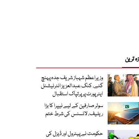
زہ ترین
وزیراعظم شہباز شریف جدہ پہنچ
گئے، کنگ عبدالعزیز انٹرنیشنل
ایئر پورٹ پر پرتپاک استقبال
سولر صارفین کے لیے نیپرا کا بڑا
ریلیف، لائسنس کی شرط ختم
حکومت نے پیٹرول اور ڈیزل کی