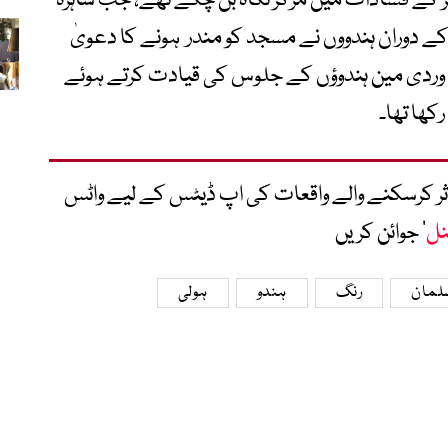
ے کہ انوج چوہدری پہلے ہی 24 نومبر کے فسادات میں مرکز نگاہ بن چکے تھے، جب شاہرہ
 دوران ہندووں نے مسجد کو مندر ہونے کا دعویٰ
ی وردی مین ہندوؤں کے جلوس کی قیادت کرتے ہوئے
رکھا تھا۔
متاثر کرسکنے والے واقعات کی اپ ڈیٹس کے لیے واٹس
نل
‘ جوائن کریں
سلمان
رنگ
ہندو
ہولی