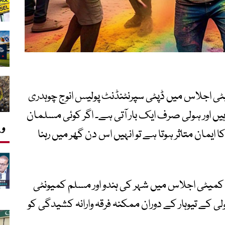
یٹی اجلاس میں ڈپٹی سپرنٹنڈنٹ پولیس انوج چوہدری
 سال میں 52 جمعے آتے ہیں اور ہولی صرف ایک بار آتی ہے۔ اگر کوئی مسلمان
وی
یمان متاثر ہوتا ہے تو انہیں اس دن گھر میں رہنا
امن کمیٹی اجلاس میں شہر کی ہندو اور مسلم کمیونٹی
کے تیوہار کے دوران ممکنہ فرقہ وارانہ کشیدگی کو