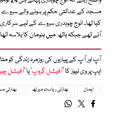
واضح رہ
مسجد کے عدالتی حکم پر ہونے والے سروے کے
کیا تھا۔ انوج چوہدری سروے کے لیے سرکار
آئے تھے جبکہ ہاتھ میں ہنومان کا بلاسہ اٹھا 
آپ اور آپ کے پیاروں کی روزمرہ زندگی کو 
ایپ پر وی نیوز کا ’
آفیشل گروپ
‘ یا ’
آفیشل چی
ایمان
بھارتی ریاست میرٹھ
بھارتی م