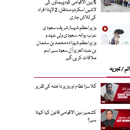
5 بین الاقوامی کوہ پیماؤں کی
لاشیں اسکردو منتقل، 2 لاپتا افراد
کی تلاش جاری
وزیراعظم شہباز شریف سعودی
عرب روانہ، سعودی ولی عہد و
وزیراعظم شہزادہ محمد بن سلمان
بن عبدالعزیز آل سعود سے اہم
ملاقات کریں گے
لم / تجزیہ
گلا سڑا نظام اور وزیر داخلہ کی تقریر
کشمیر: بین الاقوامی قانون کیا کہتا
ہے؟