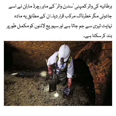
برطانیہ کی واٹر کمپنی ’سدرن واٹر‘ کے ماہر رچرڈ مارٹن نے اسے
جادوئی مگر خطرناک مرکب قرار دیا۔ ان کے مطابق یہ مادہ
نہایت تیزی سے جم جاتا ہے اور سیوریج لائنوں کو مکمل طور پر
بند کر سکتا ہے۔