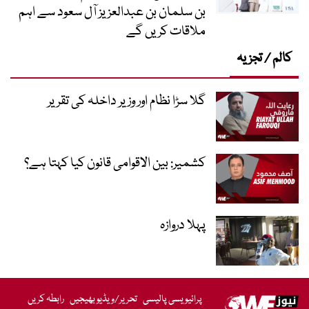
بن سلمان بن عبدالعزیز آل سعود سے اہم
ملاقات کریں گے
کالم / تجزیہ
گلا سڑا نظام اور وزیر داخلہ کی تقریر
کشمیر: بین الاقوامی قانون کیا کہتا ہے؟
پہلا دروازہ
پرائیویسی پالیسی
تحریر/ویڈیو بھیجیں
رابطہ کریں