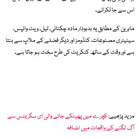
اس سے جا ٹکرائے۔
ماہرین کے مطابق یہ بدبودار مادہ چکنائی، تیل، ویٹ وائپس،
سینیٹری مصنوعات، کنڈومز اور دیگر فضلے کے ملاپ سے بنتا
ہے اور وقت کے ساتھ کنکریٹ کی طرح سخت ہو جاتا ہے۔
مزید پڑھیے:
کچرے میں پھینکے جانے والی ای سگریٹس سے
آگ لگنے کے واقعات میں اضافہ