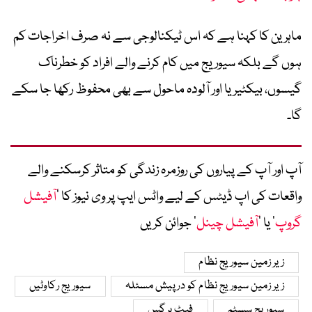
ماہرین کا کہنا ہے کہ اس ٹیکنالوجی سے نہ صرف اخراجات کم
ہوں گے بلکہ سیوریج میں کام کرنے والے افراد کو خطرناک
گیسوں، بیکٹیریا اور آلودہ ماحول سے بھی محفوظ رکھا جا سکے
گا۔
آپ اور آپ کے پیاروں کی روزمرہ زندگی کو متاثر کرسکنے والے
واقعات کی اپ ڈیٹس کے لیے واٹس ایپ پر وی نیوز کا ’
آفیشل
گروپ
‘ یا ’
آفیشل چینل
‘ جوائن کریں
زیر زمین سیوریج نظام
زیر زمین سیوریج نظام کو درپیش مسئلہ
سیوریج رکاوٹیں
سیوریج سسٹم
فیٹ برگس