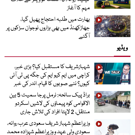
مہم کا آغاز
بھارت میں طلبہ احتجاج پھیل گیا،
جھاڑکھنڈ میں بھی ہزاروں نوجوان سڑکوں پر
آگئے
ویڈیو
شہبازشریف کا مستقبل کیا؟ بڑی خبر،
کراچی میں ایم کیو ایم کی جگہ پی ٹی آئی
کیوں؟ نئے صوبوں کا قیام، اندر کی خبر
براڈ پیک سانحہ: نرمل پرجا سمیت 5 بین
الاقوامی کوہ پیماؤں کی لاشیں اسکردو
منتقل، 2 لاپتا افراد کی تلاش جاری
وزیراعظم شہباز شریف سعودی عرب روانہ،
سعودی ولی عہد و وزیراعظم شہزادہ محمد