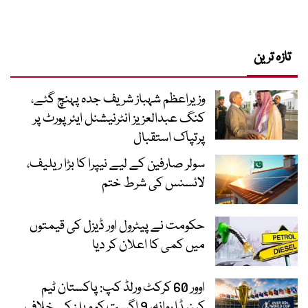
تازہ ترین
وزیراعظم شہباز شریف جدہ پہنچ گئے،
کنگ عبدالعزیز انٹرنیشنل ایئر پورٹ پر
پرتپاک استقبال
سولر صارفین کے لیے نیپرا کا بڑا ریلیف،
لائسنس کی شرط ختم
حکومت نے پیٹرول اور ڈیزل کی قیمتوں
میں کمی کا اعلان کر دیا
اوور 60 کرکٹ ورلڈ کپ: پاکستان ٹیم
کینیڈا روانہ، 9 اگست کو ویلز کے خلاف