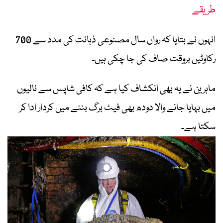
طریقے
انہوں نے بتایا کہ رواں سال مصنوعی ذہانت کی مدد سے 700
رکاوٹیں بروقت صاف کی جا چکی ہیں۔
ماہرین نے یہ بھی انکشاف کیا ہے کہ کافی شاپس سے نالیوں
میں بہایا جانے والا دودھ بھی فیٹ برگ بننے میں کردار ادا کر
سکتا ہے۔