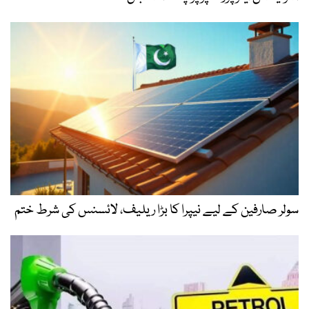
سولر صارفین کے لیے نیپرا کا بڑا ریلیف، لائسنس کی شرط ختم