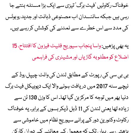
خوفناک رکاوٹیں ’فیٹ برگ‘ تیزی سے ایک بڑا مسئلہ بنتے جا
رہی ہیں جبکہ سائنسدان اب مصنوعی ذہانت اور جدید روبوٹس
کی مدد سے اس خطرے سے نمٹنے کی کوشش کر رہے ہیں۔
یہ بھی پڑھیں:
واسا پنجاب سیوریج فلیٹ فیز ون کا افتتاح، 15
اضلاع کو مطلوبہ گاڑیاں اور مشینری کی فراہمی
بی بی سی کی رپورٹ کے مطابق لندن کی وائٹ چیپل روڈ کے
نیچے سنہ 2017 میں دریافت ہونے والا ایک دیوہیکل فیٹ برگ
دنیا بھر میں توجہ کا مرکز بن گیا تھا۔ اس کا وزن 130 ٹن سے
زیادہ تھا یعنی لندن کی 11 ڈبل ڈیکر بسوں کے برابر۔ یہ خوفناک
رکاوٹ وکٹورین دور کے پرانے سیوریج نظام میں خاموشی سے
بڑھتی رہی یہاں تک کہ معمول کے معائنے کے دوران کارکن