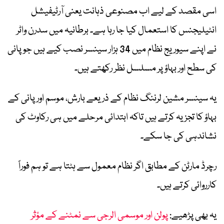
اسی مقصد کے لیے اب مصنوعی ذہانت یعنی آرٹیفیشل
انٹیلیجنس کا استعمال کیا جا رہا ہے۔ برطانیہ میں سدرن واٹر
نے اپنے سیوریج نظام میں 34 ہزار سینسر نصب کیے ہیں جو پانی
کی سطح اور بہاؤ پر مسلسل نظر رکھتے ہیں۔
یہ سینسر مشین لرننگ نظام کے ذریعے بارش، موسم اور پانی کے
بہاؤ کا تجزیہ کرتے ہیں تاکہ ابتدائی مرحلے میں ہی رکاوٹ کی
نشاندہی کی جا سکے۔
رچرڈ مارٹن کے مطابق اگر نظام معمول سے ہٹتا ہے تو ہم فوراً
کارروائی کرتے ہیں۔
یہ بھی پڑھیے:
پولن اور موسمی الرجی سے نمٹنے کے مؤثر