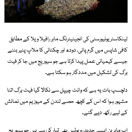
لینکاسٹر یونیورسٹی کی انجینیئرنگ ماہر رافیلا ویلا کے مطابق
کافی شاپس میں گرم پانی، دودھ اور چکنائی کا ملاپ پنیر بننے
جیسے کیمیائی عمل پیدا کرتا ہے جو سیوریج میں جا کر فیٹ
برگ کی تشکیل میں مددگار ہو سکتا ہے۔
دلچسپ بات یہ ہے کہ وائٹ چیپل سے نکالا گیا فیٹ برگ اتنا
مشہور ہوا کہ اس کے کچھ حصے لندن کے میوزیم میں نمائش
کے لیے رکھ دیے گئے۔
اب ماہرین ایسے جدید روبوٹس بھی تیار کر رہے ہیں جو سیوریج