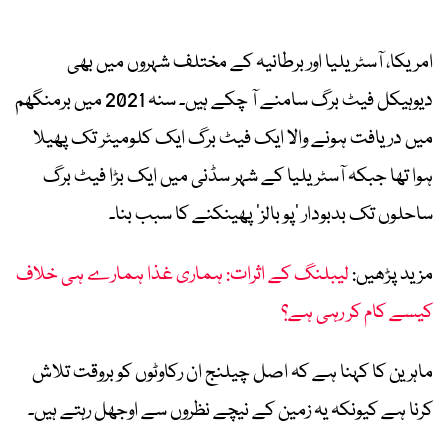
امریکا، آسٹریلیا اور برطانیہ کے مختلف شہروں میں بھی
دیوہیکل فیٹ برگ سامنے آ چکے ہیں۔ سنہ 2021 میں برمنگھم
میں دریافت ہونے والا ایک فیٹ برگ ایک کلومیٹر تک پھیلا
ہوا تھا جبکہ آسٹریلیا کے شہر سڈنی میں ایک بڑا فیٹ برگ
ساحلوں تک بدبودار ’پو بالز‘ پھینکنے کا سبب بنا۔
مزید پڑھیں:
لیبلنگ کے اثرات: ہماری غذا ہمارے ہی خلاف
کیسے کام کر رہی ہے؟
ماہرین کا کہنا ہے کہ اصل چیلنج ان رکاوٹوں کو بروقت تلاش
کرنا ہے کیونکہ یہ زمین کے نیچے نظروں سے اوجھل رہتے ہیں۔