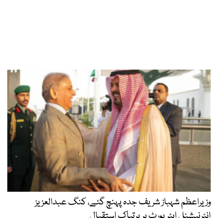
وزیراعظم شہباز شریف جدہ پہنچ گئے، کنگ عبدالعزیز
انٹرنیشنل ایئر پورٹ پر پرتپاک استقبال