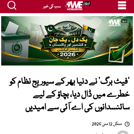
سب کی خبر
’فیٹ برگ‘ نے دنیا بھر کے سیوریج نظام کو
خطرے میں ڈال دیا، بچاؤ کے لیے
سائنسدانوں کی اے آئی سے امیدیں
منگل 12 مئی 2026