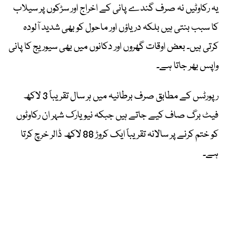
یہ رکاوٹیں نہ صرف گندے پانی کے اخراج اور سڑکوں پر سیلاب
کا سبب بنتی ہیں بلکہ دریاؤں اور ماحول کو بھی شدید آلودہ
کرتی ہیں۔ بعض اوقات گھروں اور دکانوں میں بھی سیوریج کا پانی
واپس بھر جاتا ہے۔
رپورٹس کے مطابق صرف برطانیہ میں ہر سال تقریباً 3 لاکھ
فیٹ برگ صاف کیے جاتے ہیں جبکہ نیویارک شہر ان رکاوٹوں
کو ختم کرنے پر سالانہ تقریباً ایک کروڑ 88 لاکھ ڈالر خرچ کرتا
ہے۔