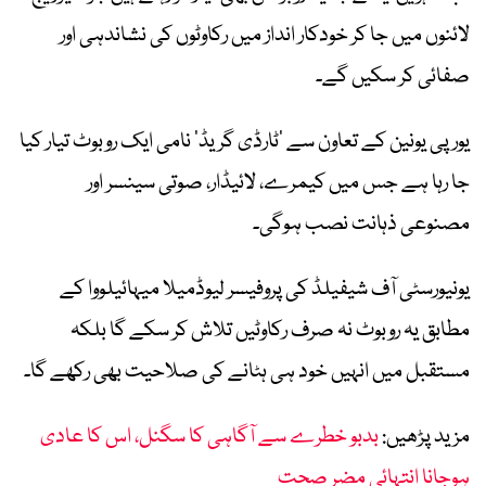
لائنوں میں جا کر خودکار انداز میں رکاوٹوں کی نشاندہی اور
صفائی کر سکیں گے۔
یورپی یونین کے تعاون سے ’ٹارڈی گریڈ‘ نامی ایک روبوٹ تیار کیا
جا رہا ہے جس میں کیمرے، لائیڈار، صوتی سینسر اور
مصنوعی ذہانت نصب ہوگی۔
یونیورسٹی آف شیفیلڈ کی پروفیسر لیوڈمیلا میہائیلووا کے
مطابق یہ روبوٹ نہ صرف رکاوٹیں تلاش کر سکے گا بلکہ
مستقبل میں انہیں خود ہی ہٹانے کی صلاحیت بھی رکھے گا۔
مزید پڑھیں:
بدبو خطرے سے آگاہی کا سگنل، اس کا عادی
ہوجانا انتہائی مضر صحت